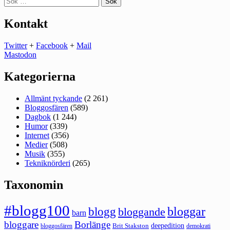
efter:
Kontakt
Twitter
+
Facebook
+
Mail
Mastodon
Kategorierna
Allmänt tyckande
(2 261)
Bloggosfären
(589)
Dagbok
(1 244)
Humor
(339)
Internet
(356)
Medier
(508)
Musik
(355)
Tekniknörderi
(265)
Taxonomin
#blogg100
bloggar
blogg
bloggande
barn
bloggare
Borlänge
deepedition
Brit Stakston
bloggosfären
demokrati