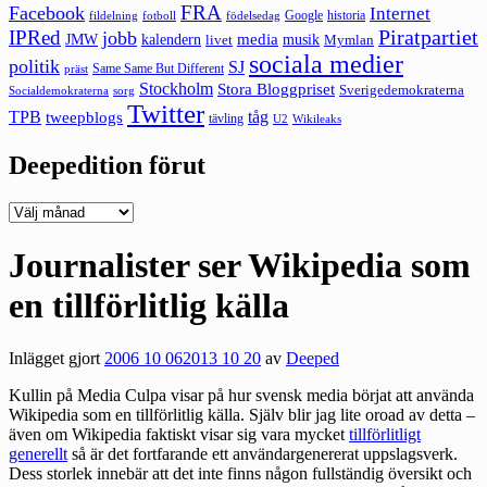
FRA
Facebook
Internet
Google
historia
fildelning
fotboll
födelsedag
Piratpartiet
IPRed
jobb
kalendern
media
JMW
livet
musik
Mymlan
sociala medier
politik
SJ
Same Same But Different
präst
Stockholm
Stora Bloggpriset
Sverigedemokraterna
sorg
Socialdemokraterna
Twitter
TPB
tåg
tweepblogs
tävling
U2
Wikileaks
Deepedition förut
Deepedition
förut
Journalister ser Wikipedia som
en tillförlitlig källa
Inlägget gjort
2006 10 06
2013 10 20
av
Deeped
Kullin på Media Culpa visar på hur
svensk media börjat att använda
Wikipedia
som en tillförlitlig källa. Själv blir jag lite oroad av detta –
även om Wikipedia faktiskt visar sig vara mycket
tillförlitligt
generellt
så är det fortfarande ett användargenererat uppslagsverk.
Dess storlek innebär att det inte finns någon fullständig översikt och