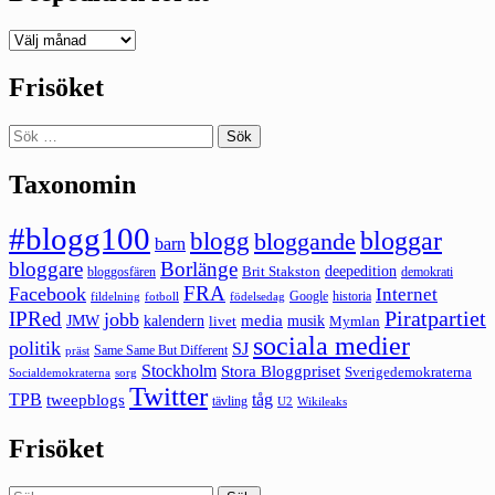
Deepedition
förut
Frisöket
Sök
efter:
Taxonomin
#blogg100
bloggar
blogg
bloggande
barn
bloggare
Borlänge
deepedition
Brit Stakston
bloggosfären
demokrati
FRA
Facebook
Internet
Google
historia
fildelning
fotboll
födelsedag
Piratpartiet
IPRed
jobb
kalendern
media
JMW
livet
musik
Mymlan
sociala medier
politik
SJ
Same Same But Different
präst
Stockholm
Stora Bloggpriset
Sverigedemokraterna
sorg
Socialdemokraterna
Twitter
TPB
tåg
tweepblogs
tävling
U2
Wikileaks
Frisöket
Sök