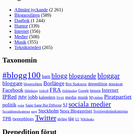
Allmänt tyckande
(2 261)
Bloggosfären
(589)
Dagbok
(1 244)
Humor
(339)
Internet
(356)
Medier
(508)
Musik
(355)
Tekniknörderi
(265)
Taxonomin
#blogg100
bloggar
blogg
bloggande
barn
bloggare
Borlänge
deepedition
Brit Stakston
bloggosfären
demokrati
FRA
Facebook
Internet
Google
historia
fildelning
fotboll
födelsedag
Piratpartiet
IPRed
jobb
kalendern
media
JMW
livet
musik
Mymlan
sociala medier
politik
SJ
Same Same But Different
präst
Stockholm
Stora Bloggpriset
Sverigedemokraterna
sorg
Socialdemokraterna
Twitter
TPB
tåg
tweepblogs
tävling
U2
Wikileaks
Deepedition förut