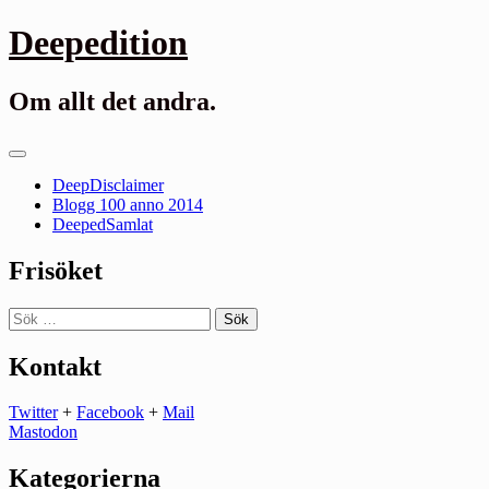
Gå
Deepedition
till
innehåll
Om allt det andra.
Primär
meny
DeepDisclaimer
Blogg 100 anno 2014
DeepedSamlat
Frisöket
Sök
efter:
Kontakt
Twitter
+
Facebook
+
Mail
Mastodon
Kategorierna