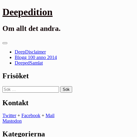
Gå
Deepedition
till
innehåll
Om allt det andra.
Primär
meny
DeepDisclaimer
Blogg 100 anno 2014
DeepedSamlat
Frisöket
Sök
efter:
Kontakt
Twitter
+
Facebook
+
Mail
Mastodon
Kategorierna