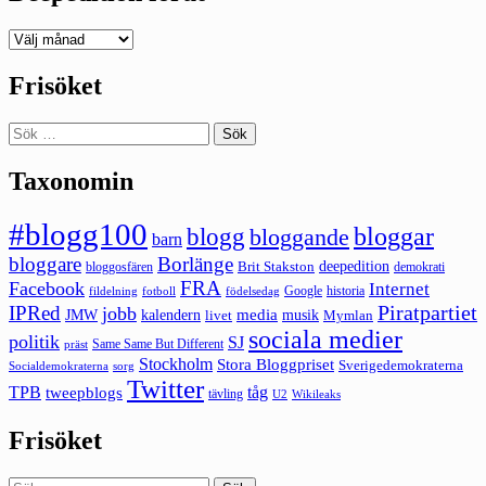
Deepedition
förut
Frisöket
Sök
efter:
Taxonomin
#blogg100
bloggar
blogg
bloggande
barn
bloggare
Borlänge
deepedition
Brit Stakston
bloggosfären
demokrati
FRA
Facebook
Internet
Google
historia
fildelning
fotboll
födelsedag
Piratpartiet
IPRed
jobb
kalendern
media
JMW
livet
musik
Mymlan
sociala medier
politik
SJ
Same Same But Different
präst
Stockholm
Stora Bloggpriset
Sverigedemokraterna
sorg
Socialdemokraterna
Twitter
TPB
tåg
tweepblogs
tävling
U2
Wikileaks
Frisöket
Sök