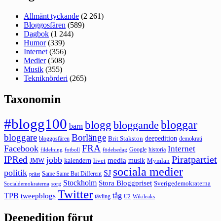
Allmänt tyckande
(2 261)
Bloggosfären
(589)
Dagbok
(1 244)
Humor
(339)
Internet
(356)
Medier
(508)
Musik
(355)
Tekniknörderi
(265)
Taxonomin
#blogg100
bloggar
blogg
bloggande
barn
bloggare
Borlänge
deepedition
Brit Stakston
bloggosfären
demokrati
FRA
Facebook
Internet
Google
historia
fildelning
fotboll
födelsedag
Piratpartiet
IPRed
jobb
kalendern
media
JMW
livet
musik
Mymlan
sociala medier
politik
SJ
Same Same But Different
präst
Stockholm
Stora Bloggpriset
Sverigedemokraterna
sorg
Socialdemokraterna
Twitter
TPB
tåg
tweepblogs
tävling
U2
Wikileaks
Deepedition förut