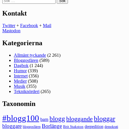
efter:
Kontakt
Twitter
+
Facebook
+
Mail
Mastodon
Kategorierna
Allmänt tyckande
(2 261)
Bloggosfären
(589)
Dagbok
(1 244)
Humor
(339)
Internet
(356)
Medier
(508)
Musik
(355)
Tekniknörderi
(265)
Taxonomin
#blogg100
bloggar
blogg
bloggande
barn
bloggare
Borlänge
deepedition
Brit Stakston
bloggosfären
demokrati