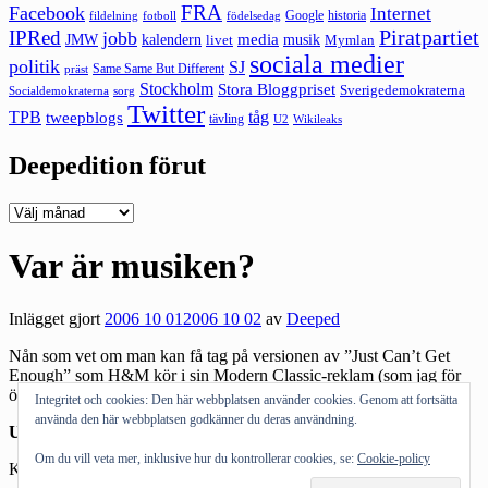
FRA
Facebook
Internet
Google
historia
fildelning
fotboll
födelsedag
Piratpartiet
IPRed
jobb
kalendern
media
JMW
livet
musik
Mymlan
sociala medier
politik
SJ
Same Same But Different
präst
Stockholm
Stora Bloggpriset
Sverigedemokraterna
sorg
Socialdemokraterna
Twitter
TPB
tåg
tweepblogs
tävling
U2
Wikileaks
Deepedition förut
Deepedition
förut
Var är musiken?
Inlägget gjort
2006 10 01
2006 10 02
av
Deeped
Nån som vet om man kan få tag på versionen av ”Just Can’t Get
Enough” som H&M kör i sin Modern Classic-reklam (som jag för
övrigt tokälskar)?
Integritet och cookies: Den här webbplatsen använder cookies. Genom att fortsätta
använda den här webbplatsen godkänner du deras användning.
Uppdatering:
Hittat den. Jodå. Finns därute :)
Om du vill veta mer, inklusive hur du kontrollerar cookies, se:
Cookie-policy
Kategorier:
Musik