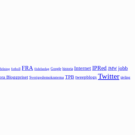
FRA
IPRed
jobb
Internet
JMW
Google
historia
ldelning
fotboll
födelsedag
Twitter
ora Bloggpriset
TPB
tweepblogs
Sverigedemokraterna
tävling