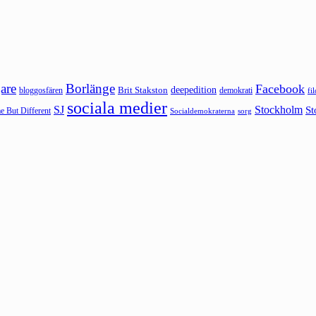
are
Borlänge
Facebook
deepedition
Brit Stakston
bloggosfären
demokrati
fi
sociala medier
SJ
Stockholm
St
 But Different
sorg
Socialdemokraterna