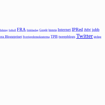
FRA
IPRed
jobb
Internet
JMW
Google
historia
ldelning
fotboll
födelsedag
Twitter
ora Bloggpriset
TPB
tweepblogs
Sverigedemokraterna
tävling