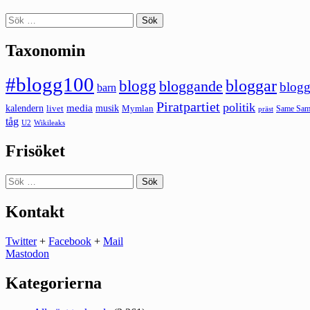
Sök
efter:
Taxonomin
#blogg100
bloggar
blogg
bloggande
blogg
barn
Piratpartiet
politik
kalendern
media
livet
musik
Mymlan
Same Same
präst
tåg
U2
Wikileaks
Frisöket
Sök
efter:
Kontakt
Twitter
+
Facebook
+
Mail
Mastodon
Kategorierna