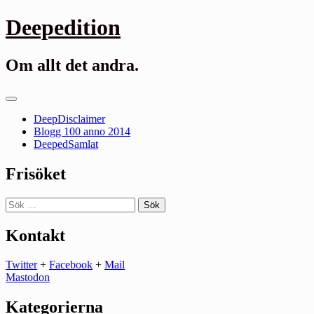
Gå
Deepedition
till
innehåll
Om allt det andra.
Primär
meny
DeepDisclaimer
Blogg 100 anno 2014
DeepedSamlat
Frisöket
Sök
efter:
Kontakt
Twitter
+
Facebook
+
Mail
Mastodon
Kategorierna