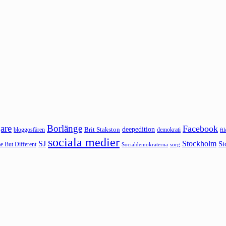
are
Borlänge
Facebook
deepedition
Brit Stakston
bloggosfären
demokrati
fi
sociala medier
SJ
Stockholm
St
 But Different
sorg
Socialdemokraterna