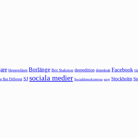
are
Borlänge
Facebook
deepedition
Brit Stakston
bloggosfären
demokrati
fi
sociala medier
SJ
Stockholm
St
 But Different
sorg
Socialdemokraterna