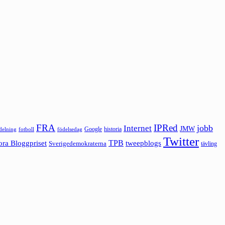
FRA
IPRed
jobb
Internet
JMW
Google
historia
ldelning
fotboll
födelsedag
Twitter
ora Bloggpriset
TPB
tweepblogs
Sverigedemokraterna
tävling