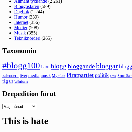
Allmänt tyckande
(2 261)
Bloggosfären
(589)
Dagbok
(1 244)
Humor
(339)
Internet
(356)
Medier
(508)
Musik
(355)
Tekniknörderi
(265)
Taxonomin
#blogg100
bloggar
blogg
bloggande
blogg
barn
Piratpartiet
politik
kalendern
media
livet
musik
Mymlan
Same Same
präst
tåg
U2
Wikileaks
Deepedition förut
Deepedition
förut
This is hate