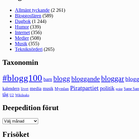
Allmänt tyckande
(2 261)
Bloggosfären
(589)
Dagbok
(1 244)
Humor
(339)
Internet
(356)
Medier
(508)
Musik
(355)
Tekniknörderi
(265)
Taxonomin
#blogg100
bloggar
blogg
bloggande
blogg
barn
Piratpartiet
politik
kalendern
media
livet
musik
Mymlan
Same Same
präst
tåg
U2
Wikileaks
Deepedition förut
Deepedition
förut
Frisöket