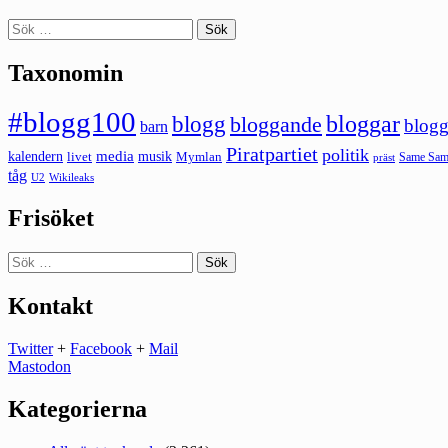
Sök
efter:
Taxonomin
#blogg100
bloggar
blogg
bloggande
blogg
barn
Piratpartiet
politik
kalendern
media
livet
musik
Mymlan
Same Same
präst
tåg
U2
Wikileaks
Frisöket
Sök
efter:
Kontakt
Twitter
+
Facebook
+
Mail
Mastodon
Kategorierna