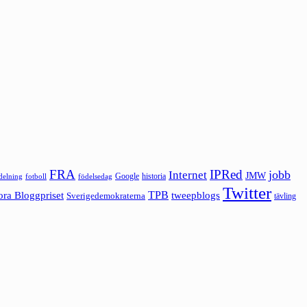
FRA
IPRed
jobb
Internet
JMW
Google
historia
ldelning
fotboll
födelsedag
Twitter
ora Bloggpriset
TPB
tweepblogs
Sverigedemokraterna
tävling