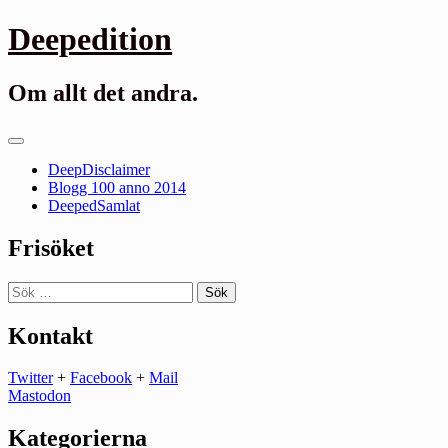
Gå
Deepedition
till
innehåll
Om allt det andra.
Primär
meny
DeepDisclaimer
Blogg 100 anno 2014
DeepedSamlat
Frisöket
Sök
efter:
Kontakt
Twitter
+
Facebook
+
Mail
Mastodon
Kategorierna