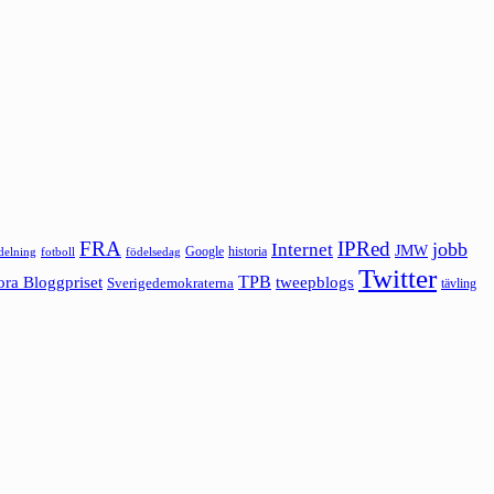
FRA
IPRed
jobb
Internet
JMW
Google
historia
ldelning
fotboll
födelsedag
Twitter
ora Bloggpriset
TPB
tweepblogs
Sverigedemokraterna
tävling