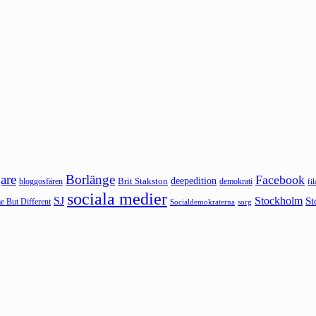
are
Borlänge
Facebook
deepedition
Brit Stakston
bloggosfären
demokrati
fi
sociala medier
SJ
Stockholm
St
 But Different
sorg
Socialdemokraterna