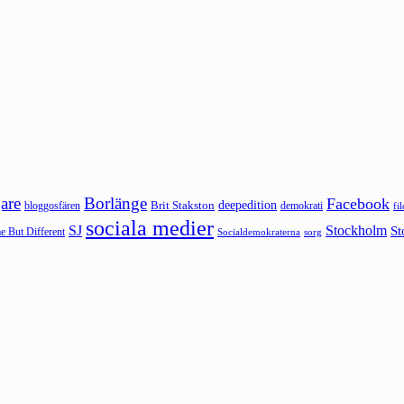
are
Borlänge
Facebook
deepedition
Brit Stakston
bloggosfären
demokrati
fi
sociala medier
SJ
Stockholm
St
 But Different
sorg
Socialdemokraterna