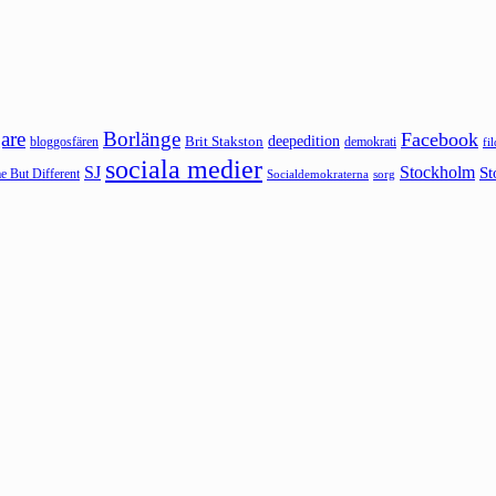
are
Borlänge
Facebook
deepedition
Brit Stakston
bloggosfären
demokrati
fi
sociala medier
SJ
Stockholm
St
 But Different
sorg
Socialdemokraterna