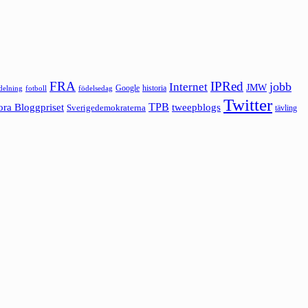
FRA
IPRed
jobb
Internet
JMW
Google
historia
ldelning
fotboll
födelsedag
Twitter
ora Bloggpriset
TPB
tweepblogs
Sverigedemokraterna
tävling