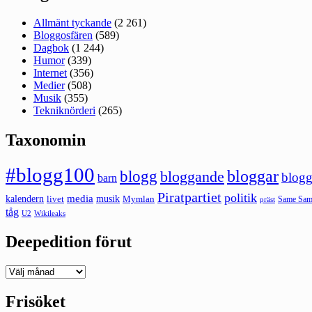
Allmänt tyckande
(2 261)
Bloggosfären
(589)
Dagbok
(1 244)
Humor
(339)
Internet
(356)
Medier
(508)
Musik
(355)
Tekniknörderi
(265)
Taxonomin
#blogg100
bloggar
blogg
bloggande
blogg
barn
Piratpartiet
politik
kalendern
media
livet
musik
Mymlan
Same Same
präst
tåg
U2
Wikileaks
Deepedition förut
Deepedition
förut
Frisöket