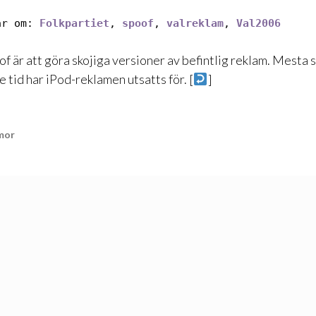
ar om:
Folkpartiet
,
spoof
,
valreklam
,
Val2006
of är att göra skojiga versioner av befintlig reklam. Mesta
 tid har iPod-reklamen utsatts för. [
]
mor