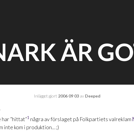
NARK ÄR GO
Inlägget gjort
2006 09 03
av
Deeped
*
1
 har ”hittat”
några av förslaget på Folkpartiets valreklam
 inte kom i produktion… ;)