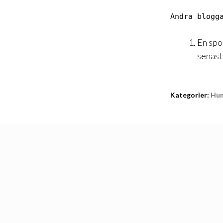
Andra blogg
En spo
senaste
Kategorier:
Hu