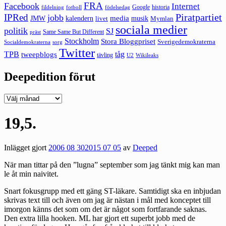
FRA
Facebook
Internet
Google
historia
fildelning
fotboll
födelsedag
Piratpartiet
IPRed
jobb
kalendern
media
JMW
livet
musik
Mymlan
sociala medier
politik
SJ
Same Same But Different
präst
Stockholm
Stora Bloggpriset
Sverigedemokraterna
sorg
Socialdemokraterna
Twitter
TPB
tåg
tweepblogs
tävling
U2
Wikileaks
Deepedition förut
Deepedition
förut
19,5.
Inlägget gjort
2006 08 30
2015 07 05
av
Deeped
När man tittar på den ”lugna” september som jag tänkt mig kan man
le åt min naivitet.
Snart fokusgrupp med ett gäng ST-läkare. Samtidigt ska en inbjudan
skrivas text till och även om jag är nästan i mål med konceptet till
imorgon känns det som om det är något som fortfarande saknas.
Den extra lilla hooken.
ML
har gjort ett superbt jobb med de