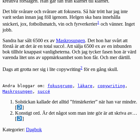
kreativa förslagen. Han går fan från klarhet till klarhet.
Det blir svårare och svårare att fokusera. Så här trött har jag inte
varit sedan innan jag föll igenom. Helgen ska bara innehålla
1
snickeri, jox, fotbollsmatch, vin och fyrverkerier
och vänner. Inget
jobb.
Sandra
har sålt 6500 ex av
Maskrosungen
. Det hon har svårt att
förstå är att det är en total succé. Att sälja 6500 ex av en inbunden
bok tillhör knappast vanligheterna. Och jag tycker fasen hon är värd
varenda litet uns av uppmärksamhet som hon får. Och mer därtill.
2
Dags att grotta ner sig i lite copywriting
för en gång skull.
Andra bloggar om:
fokusgrupp
,
läkare
,
copywriting
,
Maskrosungen
,
succé
Solstickan kallade det alltid ”frimärkerier” när han var mindre.
[
]
Konstigt ord. Är det något som man inte gör är att skriva av…
[
]
Kategorier:
Dagbok