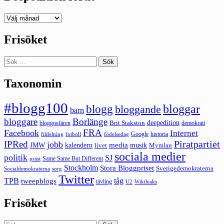
Deepedition
förut
Frisöket
Sök
efter:
Taxonomin
#blogg100
bloggar
blogg
bloggande
barn
bloggare
Borlänge
deepedition
Brit Stakston
bloggosfären
demokrati
FRA
Facebook
Internet
Google
historia
fildelning
fotboll
födelsedag
Piratpartiet
IPRed
jobb
kalendern
media
JMW
livet
musik
Mymlan
sociala medier
politik
SJ
Same Same But Different
präst
Stockholm
Stora Bloggpriset
Sverigedemokraterna
sorg
Socialdemokraterna
Twitter
TPB
tåg
tweepblogs
tävling
U2
Wikileaks
Frisöket
Sök