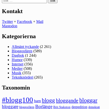
efter:
Kontakt
Twitter
+
Facebook
+
Mail
Mastodon
Kategorierna
Allmänt tyckande
(2 261)
Bloggosfären
(589)
Dagbok
(1 244)
Humor
(339)
Internet
(356)
Medier
(508)
Musik
(355)
Tekniknörderi
(265)
Taxonomin
#blogg100
bloggar
blogg
bloggande
barn
bloggare
Borlänge
deepedition
Brit Stakston
bloggosfären
demokrati