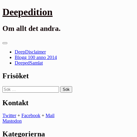
Gå
Deepedition
till
innehåll
Om allt det andra.
Primär
meny
DeepDisclaimer
Blogg 100 anno 2014
DeepedSamlat
Frisöket
Sök
efter:
Kontakt
Twitter
+
Facebook
+
Mail
Mastodon
Kategorierna