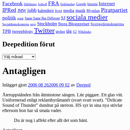
FRA
Facebook
Internet
Google
historia
fildelning
fotboll
födelsedag
Piratpartiet
IPRed
jobb
kalendern
media
JMW
livet
musik
Mymlan
sociala medier
politik
SJ
Same Same But Different
präst
Stockholm
Stora Bloggpriset
Sverigedemokraterna
sorg
Socialdemokraterna
Twitter
TPB
tåg
tweepblogs
tävling
U2
Wikileaks
Deepedition förut
Deepedition
förut
Antagligen
Inlägget gjort
2006 08 26
2006 09 02
av
Deeped
Återuppstånden från åtminstone sängen. Lite piggare. Ett glas vitt.
Uniformerad enligt reklambyråmanér (svart svart svart). ”Delicate
Sound of Thunder” dundrar på stereon. HS syr in sina nya stövlar
eftersom hon har så smala vader.
Du är nog i affekt efter allt det som hänt.