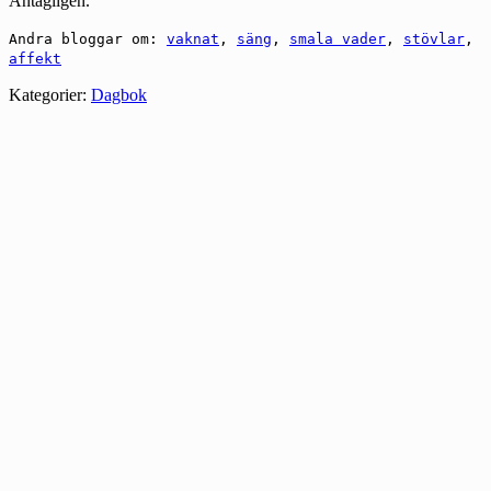
Antagligen.
Andra bloggar om:
vaknat
,
säng
,
smala vader
,
stövlar
,
affekt
Kategorier:
Dagbok