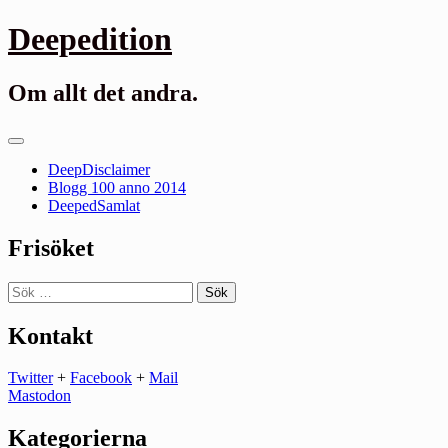
Gå
Deepedition
till
innehåll
Om allt det andra.
Primär
meny
DeepDisclaimer
Blogg 100 anno 2014
DeepedSamlat
Frisöket
Sök
efter:
Kontakt
Twitter
+
Facebook
+
Mail
Mastodon
Kategorierna