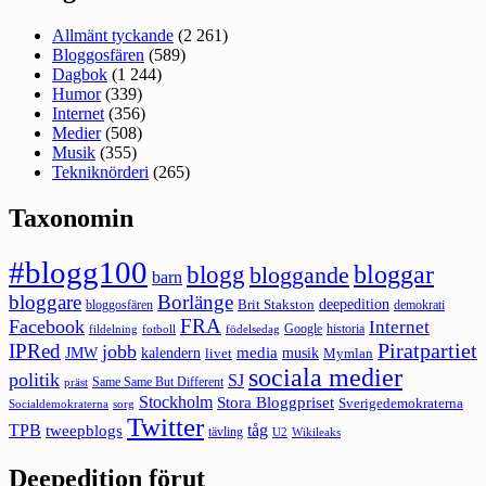
Allmänt tyckande
(2 261)
Bloggosfären
(589)
Dagbok
(1 244)
Humor
(339)
Internet
(356)
Medier
(508)
Musik
(355)
Tekniknörderi
(265)
Taxonomin
#blogg100
bloggar
blogg
bloggande
barn
bloggare
Borlänge
deepedition
Brit Stakston
bloggosfären
demokrati
FRA
Facebook
Internet
Google
historia
fildelning
fotboll
födelsedag
Piratpartiet
IPRed
jobb
kalendern
media
JMW
livet
musik
Mymlan
sociala medier
politik
SJ
Same Same But Different
präst
Stockholm
Stora Bloggpriset
Sverigedemokraterna
sorg
Socialdemokraterna
Twitter
TPB
tåg
tweepblogs
tävling
U2
Wikileaks
Deepedition förut