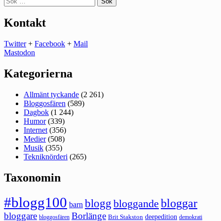
efter:
Kontakt
Twitter
+
Facebook
+
Mail
Mastodon
Kategorierna
Allmänt tyckande
(2 261)
Bloggosfären
(589)
Dagbok
(1 244)
Humor
(339)
Internet
(356)
Medier
(508)
Musik
(355)
Tekniknörderi
(265)
Taxonomin
#blogg100
bloggar
blogg
bloggande
barn
bloggare
Borlänge
deepedition
Brit Stakston
bloggosfären
demokrati