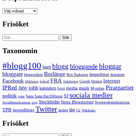
Deepedition
förut
Frisöket
Sök
efter:
Taxonomin
#blogg100
bloggar
blogg
bloggande
barn
bloggare
Borlänge
deepedition
Brit Stakston
bloggosfären
demokrati
FRA
Facebook
Internet
Google
historia
fildelning
fotboll
födelsedag
Piratpartiet
IPRed
jobb
kalendern
media
JMW
livet
musik
Mymlan
sociala medier
politik
SJ
Same Same But Different
präst
Stockholm
Stora Bloggpriset
Sverigedemokraterna
sorg
Socialdemokraterna
Twitter
TPB
tåg
tweepblogs
tävling
U2
Wikileaks
Frisöket
Sök