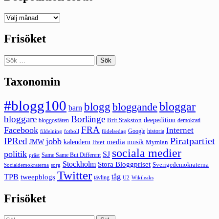
Deepedition
förut
Frisöket
Sök
efter:
Taxonomin
#blogg100
bloggar
blogg
bloggande
barn
bloggare
Borlänge
deepedition
Brit Stakston
bloggosfären
demokrati
FRA
Facebook
Internet
Google
historia
fildelning
fotboll
födelsedag
Piratpartiet
IPRed
jobb
kalendern
media
JMW
livet
musik
Mymlan
sociala medier
politik
SJ
Same Same But Different
präst
Stockholm
Stora Bloggpriset
Sverigedemokraterna
sorg
Socialdemokraterna
Twitter
TPB
tåg
tweepblogs
tävling
U2
Wikileaks
Frisöket
Sök