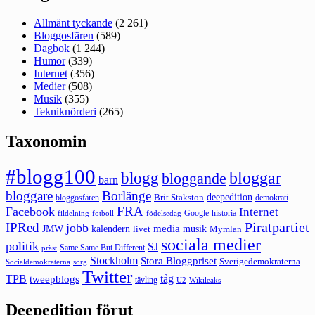
Allmänt tyckande
(2 261)
Bloggosfären
(589)
Dagbok
(1 244)
Humor
(339)
Internet
(356)
Medier
(508)
Musik
(355)
Tekniknörderi
(265)
Taxonomin
#blogg100
bloggar
blogg
bloggande
barn
bloggare
Borlänge
deepedition
Brit Stakston
bloggosfären
demokrati
FRA
Facebook
Internet
Google
historia
fildelning
fotboll
födelsedag
Piratpartiet
IPRed
jobb
kalendern
media
JMW
livet
musik
Mymlan
sociala medier
politik
SJ
Same Same But Different
präst
Stockholm
Stora Bloggpriset
Sverigedemokraterna
sorg
Socialdemokraterna
Twitter
TPB
tåg
tweepblogs
tävling
U2
Wikileaks
Deepedition förut