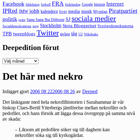
FRA
Facebook
Internet
Google
historia
fildelning
fotboll
födelsedag
Piratpartiet
IPRed
jobb
kalendern
media
JMW
livet
musik
Mymlan
sociala medier
politik
SJ
Same Same But Different
präst
Stockholm
Stora Bloggpriset
Sverigedemokraterna
sorg
Socialdemokraterna
Twitter
TPB
tåg
tweepblogs
tävling
U2
Wikileaks
Deepedition förut
Deepedition
förut
Det här med nekro
Inlägget gjort
2006 08 22
2006 08 26
av
Deeped
Det läskigaste med hela nekrofilhistorien i Surahammar är vår
biskop Claes-Bertil Ytterbergs jämförelse mellan nekrofiler och
pedofiler, och hans försök att lägga dessa övergrepp på samma nivå
av skada:
– Liksom att pedofilen söker sig till daghem kan
nekrofiler söka sig till kyrkogårdar.