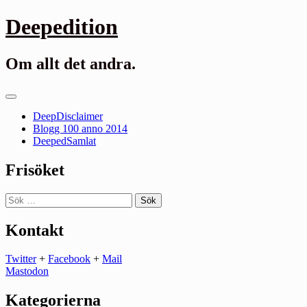
Gå
Deepedition
till
innehåll
Om allt det andra.
Primär
meny
DeepDisclaimer
Blogg 100 anno 2014
DeepedSamlat
Frisöket
Sök
efter:
Kontakt
Twitter
+
Facebook
+
Mail
Mastodon
Kategorierna