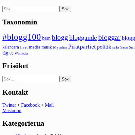
Sök
efter:
Taxonomin
#blogg100
bloggar
blogg
bloggande
blogg
barn
Piratpartiet
politik
kalendern
media
livet
musik
Mymlan
Same Same
präst
tåg
U2
Wikileaks
Frisöket
Sök
efter:
Kontakt
Twitter
+
Facebook
+
Mail
Mastodon
Kategorierna