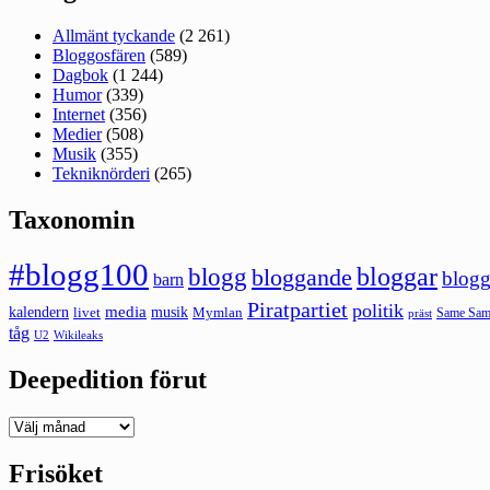
Allmänt tyckande
(2 261)
Bloggosfären
(589)
Dagbok
(1 244)
Humor
(339)
Internet
(356)
Medier
(508)
Musik
(355)
Tekniknörderi
(265)
Taxonomin
#blogg100
bloggar
blogg
bloggande
blogg
barn
Piratpartiet
politik
kalendern
media
livet
musik
Mymlan
Same Same
präst
tåg
U2
Wikileaks
Deepedition förut
Deepedition
förut
Frisöket