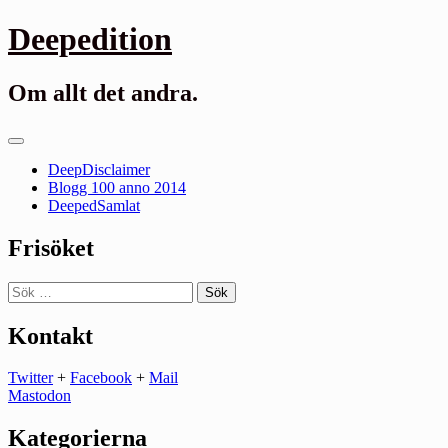
Gå
Deepedition
till
innehåll
Om allt det andra.
Primär
meny
DeepDisclaimer
Blogg 100 anno 2014
DeepedSamlat
Frisöket
Sök
efter:
Kontakt
Twitter
+
Facebook
+
Mail
Mastodon
Kategorierna