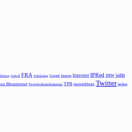
FRA
IPRed
jobb
Internet
JMW
Google
historia
ldelning
fotboll
födelsedag
Twitter
ora Bloggpriset
TPB
tweepblogs
Sverigedemokraterna
tävling