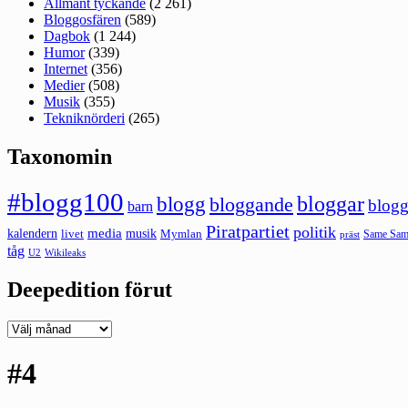
Allmänt tyckande
(2 261)
Bloggosfären
(589)
Dagbok
(1 244)
Humor
(339)
Internet
(356)
Medier
(508)
Musik
(355)
Tekniknörderi
(265)
Taxonomin
#blogg100
bloggar
blogg
bloggande
blogg
barn
Piratpartiet
politik
kalendern
media
livet
musik
Mymlan
Same Same
präst
tåg
U2
Wikileaks
Deepedition förut
Deepedition
förut
#4