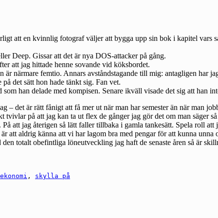
ligt att en kvinnlig fotograf väljer att bygga upp sin bok i kapitel var
eller Deep. Gissar att det är nya DOS-attacker på gång.
er att jag hittade henne sovande vid köksbordet.
r närmare femtio. Annars avståndstagande till mig: antagligen har jag in
e på det sätt hon hade tänkt sig. Fan vet.
 han delade med kompisen. Senare ikväll visade det sig att han inte alls
dag – det är rätt fånigt att få mer ut när man har semester än när man 
kt tvivlar på att jag kan ta ut flex de gånger jag gör det om man säger 
 På att jag återigen så lätt faller tillbaka i gamla tankesätt. Spela roll at
r att aldrig känna att vi har lagom bra med pengar för att kunna unna os
n totalt obefintliga löneutveckling jag haft de senaste åren så är skil
ekonomi
,
skylla på