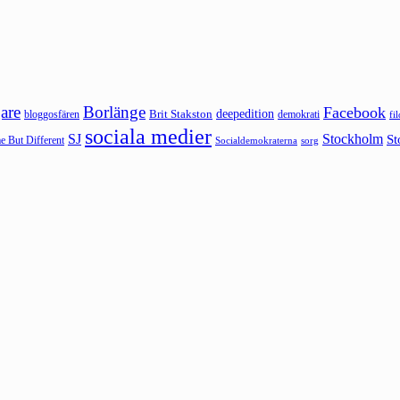
are
Borlänge
Facebook
deepedition
Brit Stakston
bloggosfären
demokrati
fi
sociala medier
SJ
Stockholm
St
 But Different
sorg
Socialdemokraterna