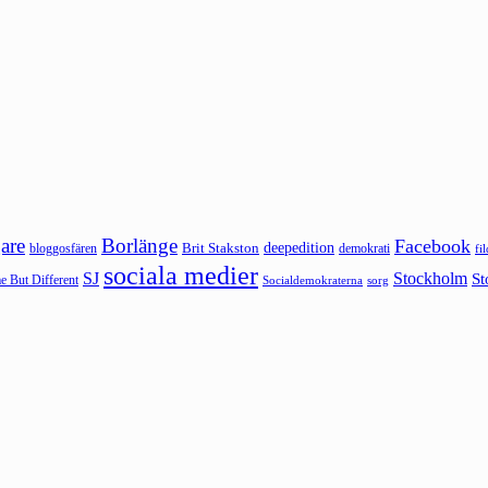
are
Borlänge
Facebook
deepedition
Brit Stakston
bloggosfären
demokrati
fi
sociala medier
SJ
Stockholm
St
 But Different
sorg
Socialdemokraterna