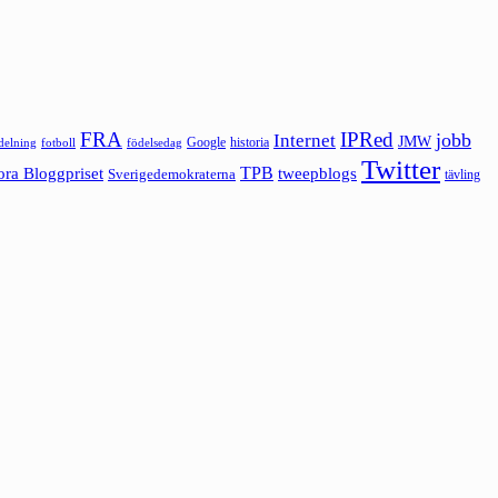
FRA
IPRed
jobb
Internet
JMW
Google
historia
ldelning
fotboll
födelsedag
Twitter
ora Bloggpriset
TPB
tweepblogs
Sverigedemokraterna
tävling