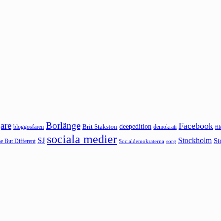
are
Borlänge
Facebook
deepedition
Brit Stakston
bloggosfären
demokrati
fi
sociala medier
SJ
Stockholm
St
 But Different
sorg
Socialdemokraterna