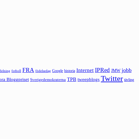
FRA
IPRed
jobb
Internet
JMW
Google
historia
ldelning
fotboll
födelsedag
Twitter
ora Bloggpriset
TPB
tweepblogs
Sverigedemokraterna
tävling