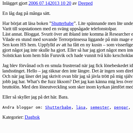
Inlägget gjort
2006 07 14
2013 10 20
av
Deeped
En låg dag på många sätt.
Har börjat att läsa boken ”
Shutterbabe
”. Lite spännande men lite under
Varit till sopstationen med en sväng uppsågade telefonstolpar.
Läst annat. Bloggat. Svurit över att ibland inte komma åt Researcher 
Vilade en stund med sovande Terrorprinsessa liggande på min mage eft
Sen kom HS hem. Uppfylld av att ha fått en ny kusin – som visserligen ä
gjort något jag inte skulle ha gjort. Eller så har jag gjort något men int
Solstickan kom hem från Furuvik och hade vunnit två kilo kexchoklad som
Jag blev förvånad och en smula frustrerad när jag fick lönebeskedet i
landsstinget. Hello – jag räknar den inte längre. Det är ingen som dire
Och när jag läser det jag skrivit ovan blir jag så jävla trött på mig själv.
jobb jag har. What’s the fuzz liksom? Det jag kan känna mig less över ä
bruttolön. Med den löneutveckling som sker inom kyrkan jämfört med de
Eller så skyller jag på det här. Bara.
Andra bloggar om:
Shutterbabe
,
läsa
,
semester
,
pengar
,
Kategorier:
Dagbok