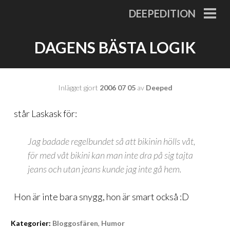
Gå
DEEPEDITION
till
PRI
MEN
innehåll
DAGENS BÄSTA LOGIK
Inlägget gjort
2006 07 05
av
Deeped
står
Laskask
för:
Jag badade regelbundet så att bikinin hölls våt,
för med våt bikini kan man inte dra på sig tajta
jeans och utan jeans kunde jag inte gå hem.
Hon är inte bara snygg, hon är smart också :D
Kategorier:
Bloggosfären
,
Humor