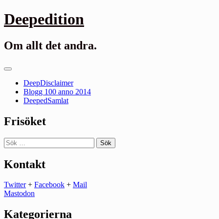
Gå
Deepedition
till
innehåll
Om allt det andra.
Primär
meny
DeepDisclaimer
Blogg 100 anno 2014
DeepedSamlat
Frisöket
Sök
efter:
Kontakt
Twitter
+
Facebook
+
Mail
Mastodon
Kategorierna