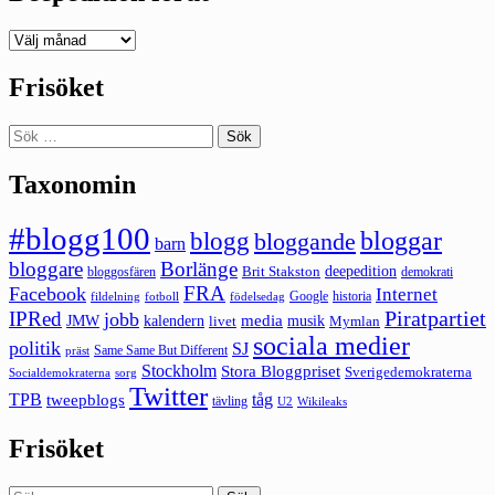
Deepedition
förut
Frisöket
Sök
efter:
Taxonomin
#blogg100
bloggar
blogg
bloggande
barn
bloggare
Borlänge
deepedition
Brit Stakston
bloggosfären
demokrati
FRA
Facebook
Internet
Google
historia
fildelning
fotboll
födelsedag
Piratpartiet
IPRed
jobb
kalendern
media
JMW
livet
musik
Mymlan
sociala medier
politik
SJ
Same Same But Different
präst
Stockholm
Stora Bloggpriset
Sverigedemokraterna
sorg
Socialdemokraterna
Twitter
TPB
tåg
tweepblogs
tävling
U2
Wikileaks
Frisöket
Sök