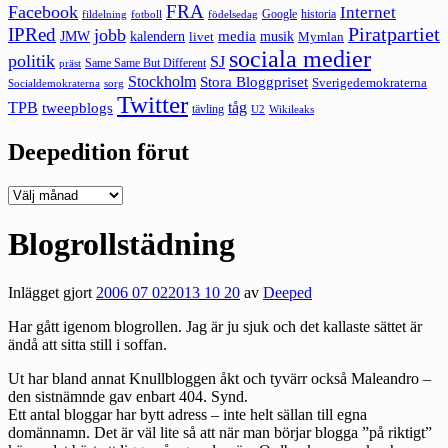
FRA
Facebook
Internet
Google
historia
fildelning
fotboll
födelsedag
Piratpartiet
IPRed
jobb
kalendern
media
JMW
livet
musik
Mymlan
sociala medier
politik
SJ
Same Same But Different
präst
Stockholm
Stora Bloggpriset
Sverigedemokraterna
sorg
Socialdemokraterna
Twitter
TPB
tåg
tweepblogs
tävling
U2
Wikileaks
Deepedition förut
Deepedition
förut
Blogrollstädning
Inlägget gjort
2006 07 02
2013 10 20
av
Deeped
Har gått igenom blogrollen. Jag är ju sjuk och det kallaste sättet är
ändå att sitta still i soffan.
Ut har bland annat Knullbloggen åkt och tyvärr också Maleandro –
den sistnämnde gav enbart 404. Synd.
Ett antal bloggar har bytt adress – inte helt sällan till egna
domännamn. Det är väl lite så att när man börjar blogga ”på riktigt”