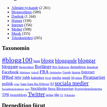
Allmänt tyckande
(2 261)
Bloggosfären
(589)
Dagbok
(1 244)
Humor
(339)
Internet
(356)
Medier
(508)
Musik
(355)
Tekniknörderi
(265)
Taxonomin
#blogg100
bloggar
blogg
bloggande
barn
bloggare
Borlänge
deepedition
Brit Stakston
bloggosfären
demokrati
FRA
Facebook
Internet
Google
historia
fildelning
fotboll
födelsedag
Piratpartiet
IPRed
jobb
kalendern
media
JMW
livet
musik
Mymlan
sociala medier
politik
SJ
Same Same But Different
präst
Stockholm
Stora Bloggpriset
Sverigedemokraterna
sorg
Socialdemokraterna
Twitter
TPB
tåg
tweepblogs
tävling
U2
Wikileaks
Deepedition förut