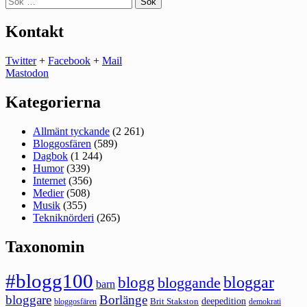
efter:
Kontakt
Twitter
+
Facebook
+
Mail
Mastodon
Kategorierna
Allmänt tyckande
(2 261)
Bloggosfären
(589)
Dagbok
(1 244)
Humor
(339)
Internet
(356)
Medier
(508)
Musik
(355)
Tekniknörderi
(265)
Taxonomin
#blogg100
bloggar
blogg
bloggande
barn
bloggare
Borlänge
deepedition
Brit Stakston
bloggosfären
demokrati