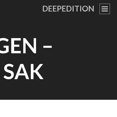
DEEPEDITION
PRIM
MEN
GEN –
 SAK