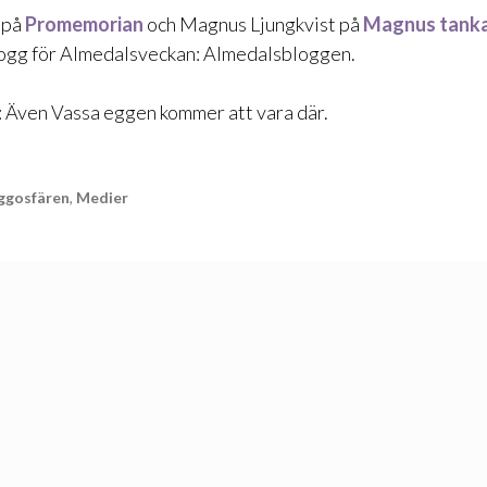
 på
Promemorian
och Magnus Ljungkvist på
Magnus tank
blogg för Almedalsveckan:
Almedalsbloggen
.
: Även
Vassa eggen
kommer att vara där.
ggosfären
,
Medier