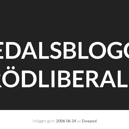
DALSBLOG
RÖDLIBERAL
Inlägget gjort
2006 06 24
av
Deeped