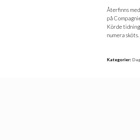
Återfinns med
på Compagniet
Körde tidning
numera sköts. 
Kategorier:
Da