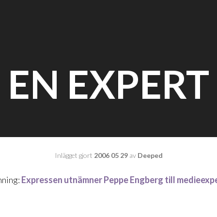
EN EXPERT
Inlägget gjort
2006 05 29
av
Deeped
ning:
Expressen utnämner Peppe Engberg till
medieexp