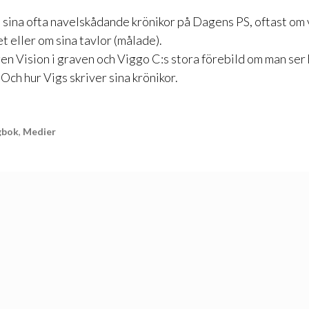
 sina ofta navelskådande krönikor på Dagens PS, oftast om 
 eller om sina tavlor (målade).
en Vision i graven och Viggo C:s stora förebild om man se
Och hur Vigs skriver sina krönikor.
gbok
,
Medier