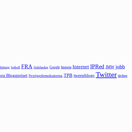
FRA
IPRed
jobb
Internet
JMW
Google
historia
ldelning
fotboll
födelsedag
Twitter
ora Bloggpriset
TPB
tweepblogs
Sverigedemokraterna
tävling