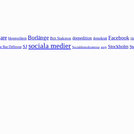
are
Borlänge
Facebook
deepedition
Brit Stakston
bloggosfären
demokrati
fi
sociala medier
SJ
Stockholm
St
 But Different
sorg
Socialdemokraterna