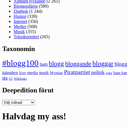
Allmänt tyckande
(2 261)
Bloggosfären
(589)
Dagbok
(1 244)
Humor
(339)
Internet
(356)
Medier
(508)
Musik
(355)
Tekniknörderi
(265)
Taxonomin
#blogg100
bloggar
blogg
bloggande
blogg
barn
Piratpartiet
politik
kalendern
media
livet
musik
Mymlan
Same Same
präst
tåg
U2
Wikileaks
Deepedition förut
Deepedition
förut
Halvdag my ass!