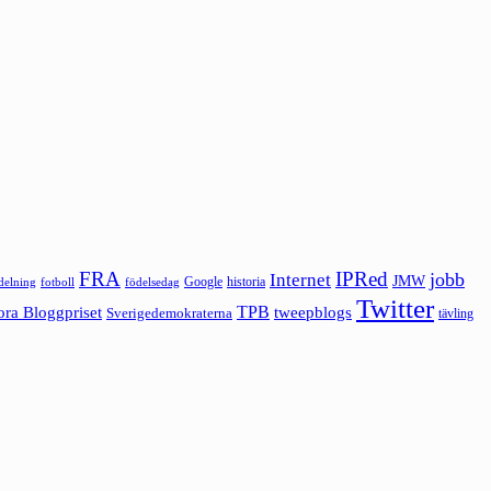
FRA
IPRed
jobb
Internet
JMW
Google
historia
ldelning
fotboll
födelsedag
Twitter
ora Bloggpriset
TPB
tweepblogs
Sverigedemokraterna
tävling