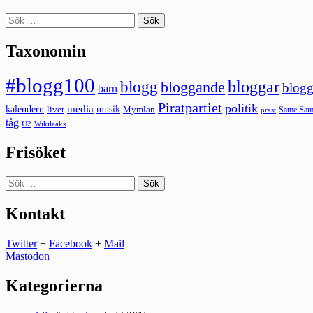
Sök
efter:
Taxonomin
#blogg100
bloggar
blogg
bloggande
blogg
barn
Piratpartiet
politik
kalendern
media
livet
musik
Mymlan
Same Same
präst
tåg
U2
Wikileaks
Frisöket
Sök
efter:
Kontakt
Twitter
+
Facebook
+
Mail
Mastodon
Kategorierna