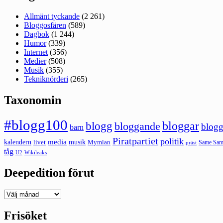
Allmänt tyckande
(2 261)
Bloggosfären
(589)
Dagbok
(1 244)
Humor
(339)
Internet
(356)
Medier
(508)
Musik
(355)
Tekniknörderi
(265)
Taxonomin
#blogg100
bloggar
blogg
bloggande
blogg
barn
Piratpartiet
politik
kalendern
media
livet
musik
Mymlan
Same Same
präst
tåg
U2
Wikileaks
Deepedition förut
Deepedition
förut
Frisöket