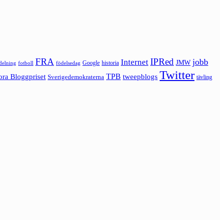
FRA
IPRed
jobb
Internet
JMW
Google
historia
ldelning
fotboll
födelsedag
Twitter
ora Bloggpriset
TPB
tweepblogs
Sverigedemokraterna
tävling