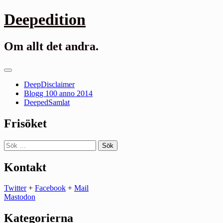
Gå
Deepedition
till
innehåll
Om allt det andra.
Primär
meny
DeepDisclaimer
Blogg 100 anno 2014
DeepedSamlat
Frisöket
Sök
efter:
Kontakt
Twitter
+
Facebook
+
Mail
Mastodon
Kategorierna