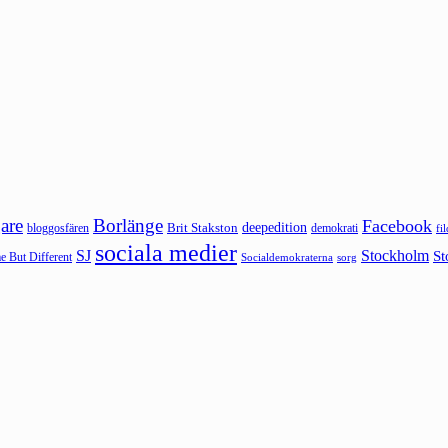
are
Borlänge
Facebook
deepedition
Brit Stakston
bloggosfären
demokrati
fi
sociala medier
SJ
Stockholm
St
 But Different
sorg
Socialdemokraterna