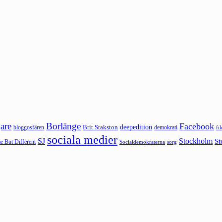
are
Borlänge
Facebook
deepedition
Brit Stakston
bloggosfären
demokrati
fi
sociala medier
SJ
Stockholm
St
 But Different
sorg
Socialdemokraterna