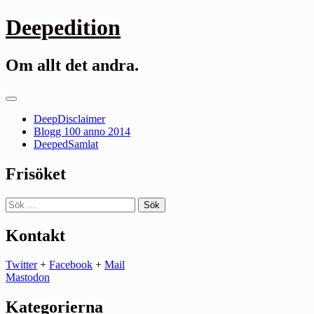
Gå
Deepedition
till
innehåll
Om allt det andra.
Primär
meny
DeepDisclaimer
Blogg 100 anno 2014
DeepedSamlat
Frisöket
Sök
efter:
Kontakt
Twitter
+
Facebook
+
Mail
Mastodon
Kategorierna