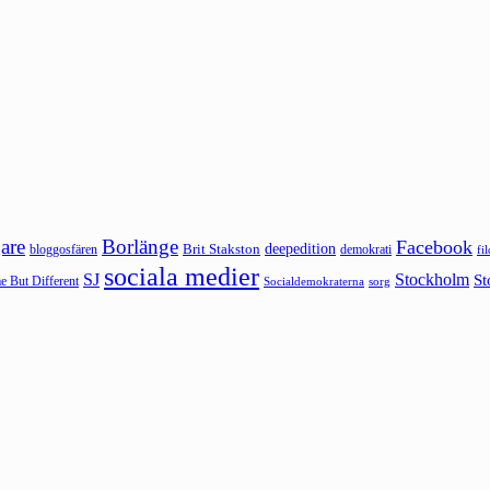
are
Borlänge
Facebook
deepedition
Brit Stakston
bloggosfären
demokrati
fi
sociala medier
SJ
Stockholm
St
 But Different
sorg
Socialdemokraterna