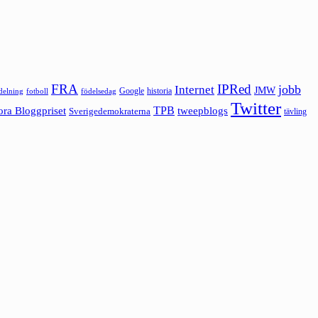
FRA
IPRed
jobb
Internet
JMW
Google
historia
ldelning
fotboll
födelsedag
Twitter
ora Bloggpriset
TPB
tweepblogs
Sverigedemokraterna
tävling