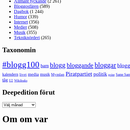
Allmänt tyckande
(2 261)
Bloggosfären
(589)
Dagbok
(1 244)
Humor
(339)
Internet
(356)
Medier
(508)
Musik
(355)
Tekniknörderi
(265)
Taxonomin
#blogg100
bloggar
blogg
bloggande
blogg
barn
Piratpartiet
politik
kalendern
media
livet
musik
Mymlan
Same Same
präst
tåg
U2
Wikileaks
Deepedition förut
Deepedition
förut
Om om var