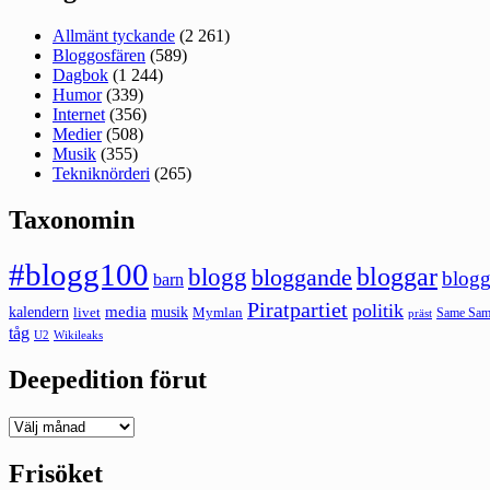
Allmänt tyckande
(2 261)
Bloggosfären
(589)
Dagbok
(1 244)
Humor
(339)
Internet
(356)
Medier
(508)
Musik
(355)
Tekniknörderi
(265)
Taxonomin
#blogg100
bloggar
blogg
bloggande
blogg
barn
Piratpartiet
politik
kalendern
media
livet
musik
Mymlan
Same Same
präst
tåg
U2
Wikileaks
Deepedition förut
Deepedition
förut
Frisöket