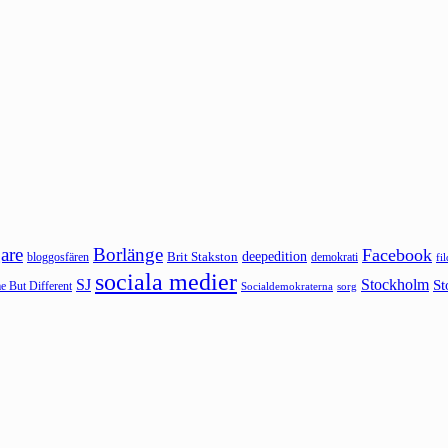
are
Borlänge
Facebook
deepedition
Brit Stakston
bloggosfären
demokrati
fi
sociala medier
SJ
Stockholm
St
 But Different
sorg
Socialdemokraterna