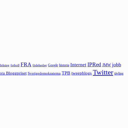
FRA
IPRed
jobb
Internet
JMW
Google
historia
ldelning
fotboll
födelsedag
Twitter
ora Bloggpriset
TPB
tweepblogs
Sverigedemokraterna
tävling