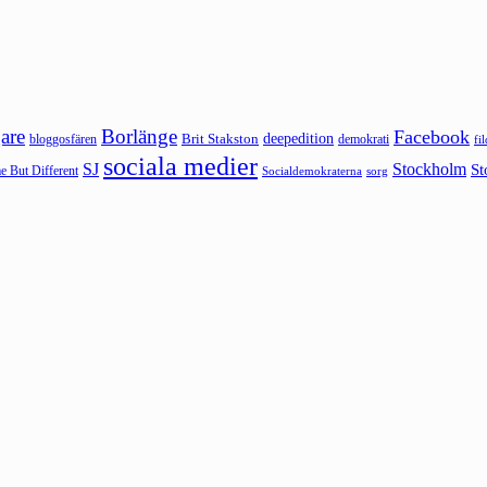
are
Borlänge
Facebook
deepedition
Brit Stakston
bloggosfären
demokrati
fi
sociala medier
SJ
Stockholm
St
 But Different
sorg
Socialdemokraterna