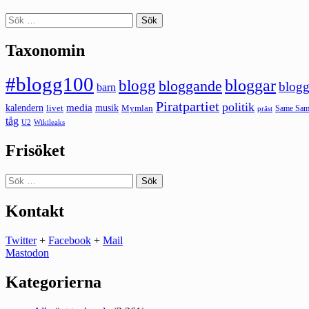
Sök
efter:
Taxonomin
#blogg100
bloggar
blogg
bloggande
blogg
barn
Piratpartiet
politik
kalendern
media
livet
musik
Mymlan
Same Same
präst
tåg
U2
Wikileaks
Frisöket
Sök
efter:
Kontakt
Twitter
+
Facebook
+
Mail
Mastodon
Kategorierna