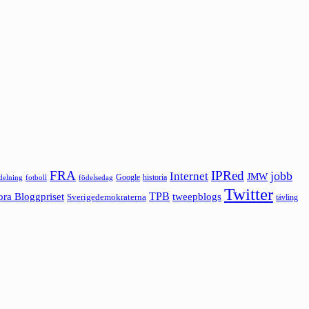
FRA
IPRed
jobb
Internet
JMW
Google
historia
ldelning
fotboll
födelsedag
Twitter
ora Bloggpriset
TPB
tweepblogs
Sverigedemokraterna
tävling