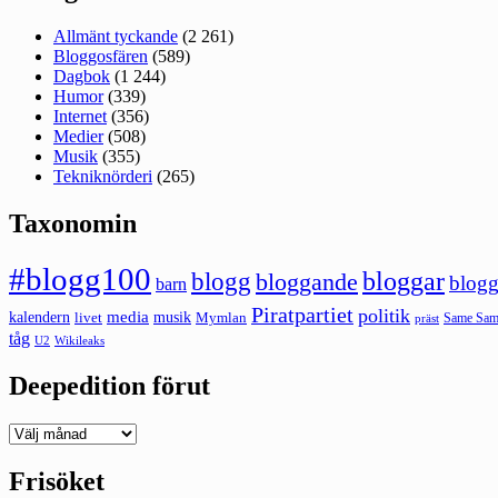
Allmänt tyckande
(2 261)
Bloggosfären
(589)
Dagbok
(1 244)
Humor
(339)
Internet
(356)
Medier
(508)
Musik
(355)
Tekniknörderi
(265)
Taxonomin
#blogg100
bloggar
blogg
bloggande
blogg
barn
Piratpartiet
politik
kalendern
media
livet
musik
Mymlan
Same Same
präst
tåg
U2
Wikileaks
Deepedition förut
Deepedition
förut
Frisöket