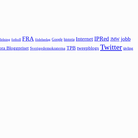
FRA
IPRed
jobb
Internet
JMW
Google
historia
ldelning
fotboll
födelsedag
Twitter
ora Bloggpriset
TPB
tweepblogs
Sverigedemokraterna
tävling