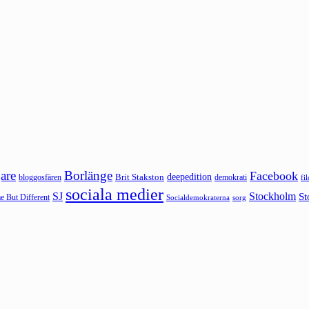
are
Borlänge
Facebook
deepedition
Brit Stakston
bloggosfären
demokrati
fi
sociala medier
SJ
Stockholm
St
 But Different
sorg
Socialdemokraterna