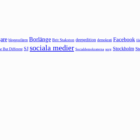
are
Borlänge
Facebook
deepedition
Brit Stakston
bloggosfären
demokrati
fi
sociala medier
SJ
Stockholm
St
 But Different
sorg
Socialdemokraterna