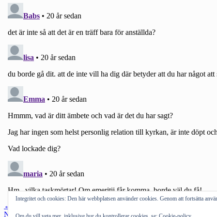
Integritet och cookies: Den här webbplatsen använder cookies. Genom att fortsätta an
Inläggsnavigering
←
Föregående inlägg
Nästa inlägg
→
Om du vill veta mer, inklusive hur du kontrollerar cookies, se:
Cookie-policy