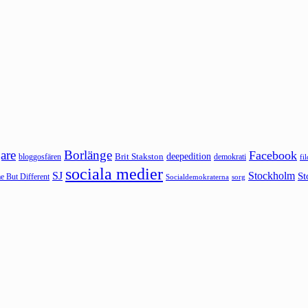
are
Borlänge
Facebook
deepedition
Brit Stakston
bloggosfären
demokrati
fi
sociala medier
SJ
Stockholm
St
 But Different
sorg
Socialdemokraterna