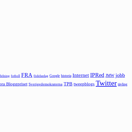
FRA
IPRed
jobb
Internet
JMW
Google
historia
ldelning
fotboll
födelsedag
Twitter
ora Bloggpriset
TPB
tweepblogs
Sverigedemokraterna
tävling