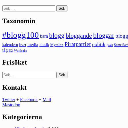
Sök
efter:
Taxonomin
#blogg100
bloggar
blogg
bloggande
blogg
barn
Piratpartiet
politik
kalendern
media
livet
musik
Mymlan
Same Same
präst
tåg
U2
Wikileaks
Frisöket
Sök
efter:
Kontakt
Twitter
+
Facebook
+
Mail
Mastodon
Kategorierna