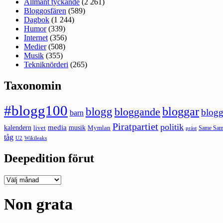
Allmänt tyckande
(2 261)
Bloggosfären
(589)
Dagbok
(1 244)
Humor
(339)
Internet
(356)
Medier
(508)
Musik
(355)
Tekniknörderi
(265)
Taxonomin
#blogg100
bloggar
blogg
bloggande
blogg
barn
Piratpartiet
politik
kalendern
media
livet
musik
Mymlan
Same Same
präst
tåg
U2
Wikileaks
Deepedition förut
Deepedition
förut
Non grata