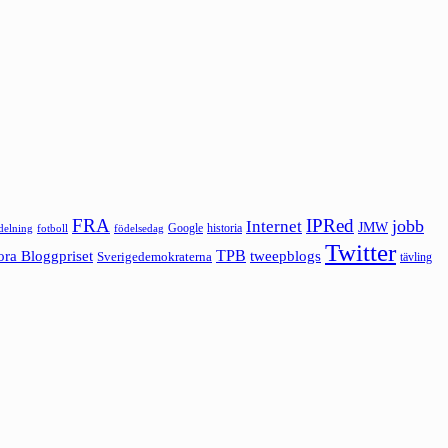
FRA
IPRed
jobb
Internet
JMW
Google
historia
ldelning
fotboll
födelsedag
Twitter
ora Bloggpriset
TPB
tweepblogs
Sverigedemokraterna
tävling