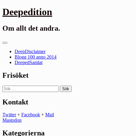
Gå
Deepedition
till
innehåll
Om allt det andra.
Primär
meny
DeepDisclaimer
Blogg 100 anno 2014
DeepedSamlat
Frisöket
Sök
efter:
Kontakt
Twitter
+
Facebook
+
Mail
Mastodon
Kategorierna