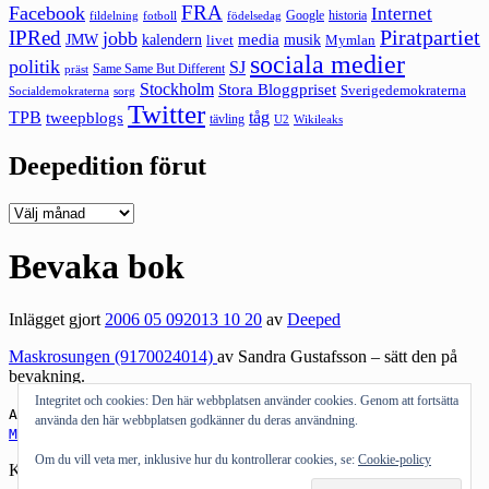
FRA
Facebook
Internet
Google
historia
fildelning
fotboll
födelsedag
Piratpartiet
IPRed
jobb
kalendern
media
JMW
livet
musik
Mymlan
sociala medier
politik
SJ
Same Same But Different
präst
Stockholm
Stora Bloggpriset
Sverigedemokraterna
sorg
Socialdemokraterna
Twitter
TPB
tåg
tweepblogs
tävling
U2
Wikileaks
Deepedition förut
Deepedition
förut
Bevaka bok
Inlägget gjort
2006 05 09
2013 10 20
av
Deeped
Maskrosungen (9170024014)
av
Sandra
Gustafsson – sätt den på
bevakning.
Integritet och cookies: Den här webbplatsen använder cookies. Genom att fortsätta
Andra bloggar om:
Sandra
,
Sandra Gustafsson
,
använda den här webbplatsen godkänner du deras användning.
Maskrosungen
,
bok
Om du vill veta mer, inklusive hur du kontrollerar cookies, se:
Cookie-policy
Kategorier:
Bloggosfären