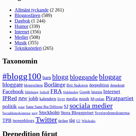
Allmänt tyckande
(2 261)
Bloggosfären
(589)
Dagbok
(1 244)
Humor
(339)
Internet
(356)
Medier
(508)
Musik
(355)
Tekniknörderi
(265)
Taxonomin
#blogg100
bloggar
blogg
bloggande
barn
bloggare
Borlänge
deepedition
Brit Stakston
bloggosfären
demokrati
FRA
Facebook
Internet
Google
historia
fildelning
fotboll
födelsedag
Piratpartiet
IPRed
jobb
kalendern
media
JMW
livet
musik
Mymlan
sociala medier
politik
SJ
Same Same But Different
präst
Stockholm
Stora Bloggpriset
Sverigedemokraterna
sorg
Socialdemokraterna
Twitter
TPB
tåg
tweepblogs
tävling
U2
Wikileaks
Deepedition förut