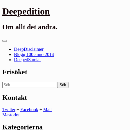
Gå
Deepedition
till
innehåll
Om allt det andra.
Primär
meny
DeepDisclaimer
Blogg 100 anno 2014
DeepedSamlat
Frisöket
Sök
efter:
Kontakt
Twitter
+
Facebook
+
Mail
Mastodon
Kategorierna