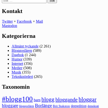
efter:
Kontakt
Twitter
+
Facebook
+
Mail
Mastodon
Kategorierna
Allmänt tyckande
(2 261)
Bloggosfären
(589)
Dagbok
(1 244)
Humor
(339)
Internet
(356)
Medier
(508)
Musik
(355)
Tekniknörderi
(265)
Taxonomin
#blogg100
bloggar
blogg
bloggande
barn
bloggare
Borlänge
deepedition
Brit Stakston
bloggosfären
demokrati