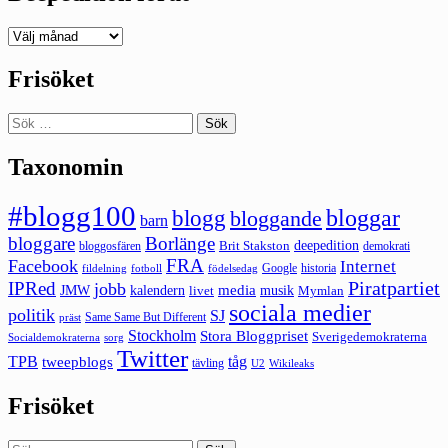
Deepedition
förut
Frisöket
Sök
efter:
Taxonomin
#blogg100
bloggar
blogg
bloggande
barn
bloggare
Borlänge
deepedition
Brit Stakston
bloggosfären
demokrati
FRA
Facebook
Internet
Google
historia
fildelning
fotboll
födelsedag
Piratpartiet
IPRed
jobb
kalendern
media
JMW
livet
musik
Mymlan
sociala medier
politik
SJ
Same Same But Different
präst
Stockholm
Stora Bloggpriset
Sverigedemokraterna
sorg
Socialdemokraterna
Twitter
TPB
tåg
tweepblogs
tävling
U2
Wikileaks
Frisöket
Sök