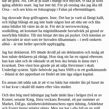
där att göra. Nu. Det är ju klart i mångt och mycket, vi ska ju köra
igång alldeles snart. Jag har inte tid. För på onsdag ska jag åka till
Orsa – och sen köra en fokusgrupp i Falun på eftermiddagen.
Jag skruvade ihop grillvagnen. Inne. Det har ju varit så fånigt kallt,
och löjligt blåsigt att jag inte hade någon lust att sitta ute och låta
mina bihålor bli värre än de är. För det är nervewrecking,
soulkilling, att konstant ha migränliknande huvudvärk på grund av
snorfyllda bihålor. Till slut börjar det tära på psyket. Och känslan av
att huvudet är stort som tre huvuden tillsammans – i reell omkrets
alltså – är inte heller speciellt uppbygglig.
Jag har deklarerat. HS tittade ikväll på sin deklaration och insåg att
hon måste deklarera på riktigt. Hon slog sin far en signal eftersom
han kan sånt och de räknade ut att hon ska betala in ännu mer i
kvarskatt. Den vinst hon gjorde på att sälja försvinner i skatt.
Underligt system. Själv behövde jag bara SMS:a in ett godkännande
– ibland är det uppenbart en fördel att inte äga något kapital.
En annan rätt udda sak är att vi nu båda har mindre lån på huset än
vi har kvar i skuld till staten efter våra studier.
Och den hög med tidningar jag hade tänkt läsa i helgen (två nr av
Komet, senaste King, förra veckans Resumé, ett par nummer av
Market, DiEgo, skönhetsvårdsbranschens egen tidning, Arkitektur
och Form) ligger relativt olästa. Men jag har i alla fall en ny grill.