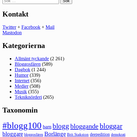
efter:
Kontakt
Twitter
+
Facebook
+
Mail
Mastodon
Kategorierna
Allmänt tyckande
(2 261)
Bloggosfären
(589)
Dagbok
(1 244)
Humor
(339)
Internet
(356)
Medier
(508)
Musik
(355)
Tekniknörderi
(265)
Taxonomin
#blogg100
bloggar
blogg
bloggande
barn
bloggare
Borlänge
deepedition
Brit Stakston
bloggosfären
demokrati