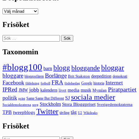
Deepedition
förut
Frisöket
Sök
efter:
Taxonomin
#blogg100
bloggar
blogg
bloggande
barn
bloggare
Borlänge
deepedition
Brit Stakston
bloggosfären
demokrati
FRA
Facebook
Internet
Google
historia
fildelning
fotboll
födelsedag
Piratpartiet
IPRed
jobb
kalendern
media
JMW
livet
musik
Mymlan
sociala medier
politik
SJ
Same Same But Different
präst
Stockholm
Stora Bloggpriset
Sverigedemokraterna
sorg
Socialdemokraterna
Twitter
TPB
tåg
tweepblogs
tävling
U2
Wikileaks
Frisöket
Sök