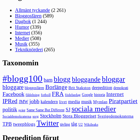
Allmänt tyckande
(2 261)
Bloggosfären
(589)
Dagbok
(1 244)
Humor
(339)
Internet
(356)
Medier
(508)
Musik
(355)
Tekniknörderi
(265)
Taxonomin
#blogg100
bloggar
blogg
bloggande
barn
bloggare
Borlänge
deepedition
Brit Stakston
bloggosfären
demokrati
FRA
Facebook
Internet
Google
historia
fildelning
fotboll
födelsedag
Piratpartiet
IPRed
jobb
kalendern
media
JMW
livet
musik
Mymlan
sociala medier
politik
SJ
Same Same But Different
präst
Stockholm
Stora Bloggpriset
Sverigedemokraterna
sorg
Socialdemokraterna
Twitter
TPB
tåg
tweepblogs
tävling
U2
Wikileaks
Deepedition förut