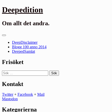
Gå
Deepedition
till
innehåll
Om allt det andra.
Primär
meny
DeepDisclaimer
Blogg 100 anno 2014
DeepedSamlat
Frisöket
Sök
efter:
Kontakt
Twitter
+
Facebook
+
Mail
Mastodon
Kategorierna