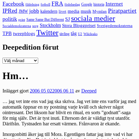
FRA
Facebook
Internet
Google
historia
fildelning
fotboll
födelsedag
Piratpartiet
IPRed
jobb
kalendern
media
JMW
livet
musik
Mymlan
sociala medier
politik
SJ
Same Same But Different
präst
Stockholm
Stora Bloggpriset
Sverigedemokraterna
sorg
Socialdemokraterna
Twitter
TPB
tåg
tweepblogs
tävling
U2
Wikileaks
Deepedition förut
Deepedition
förut
Hm…
Inlägget gjort
2006 05 02
2006 06 11
av
Deeped
… jag vet inte ens vad jag ska skriva. Jag vet inte ens varför jag med
automatik öppnar en ny postning varje kväll och skriver något
ointressant. Det liksom har blivit en ritual, en sorts ”godnatt”-saga
för mig själv. Det är tyst inuti. Eftersom det är väldigt tyst utanför.
Därifrån. Tystnaden har ersatt värmen. Frånvaron är ekande.
Imorgonbitti åker jag till Mora. Egentligen fattar jag inte vad vi har