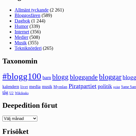
Allmänt tyckande
(2 261)
Bloggosfären
(589)
Dagbok
(1 244)
Humor
(339)
Internet
(356)
Medier
(508)
Musik
(355)
Tekniknörderi
(265)
Taxonomin
#blogg100
bloggar
blogg
bloggande
blogg
barn
Piratpartiet
politik
kalendern
media
livet
musik
Mymlan
Same Same
präst
tåg
U2
Wikileaks
Deepedition förut
Deepedition
förut
Frisöket