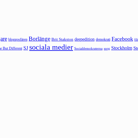
are
Borlänge
Facebook
deepedition
Brit Stakston
bloggosfären
demokrati
fi
sociala medier
SJ
Stockholm
St
 But Different
sorg
Socialdemokraterna