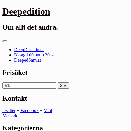
Gå
Deepedition
till
innehåll
Om allt det andra.
Primär
meny
DeepDisclaimer
Blogg 100 anno 2014
DeepedSamlat
Frisöket
Sök
efter:
Kontakt
Twitter
+
Facebook
+
Mail
Mastodon
Kategorierna