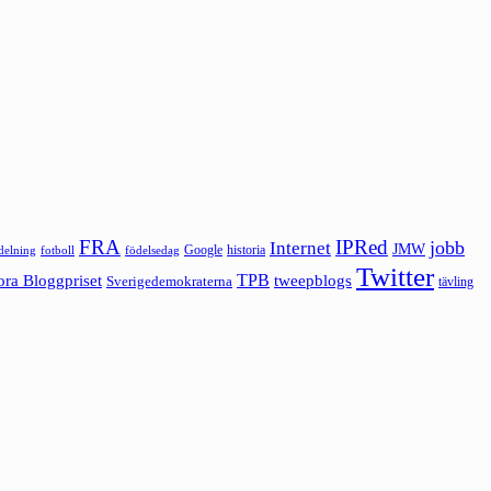
FRA
IPRed
jobb
Internet
JMW
Google
historia
ldelning
fotboll
födelsedag
Twitter
ora Bloggpriset
TPB
tweepblogs
Sverigedemokraterna
tävling