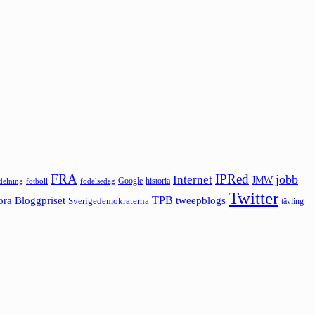
FRA
IPRed
jobb
Internet
JMW
Google
historia
ldelning
fotboll
födelsedag
Twitter
ora Bloggpriset
TPB
tweepblogs
Sverigedemokraterna
tävling