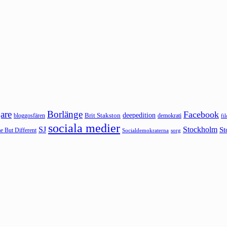
are
Borlänge
Facebook
deepedition
Brit Stakston
bloggosfären
demokrati
fi
sociala medier
SJ
Stockholm
St
 But Different
sorg
Socialdemokraterna