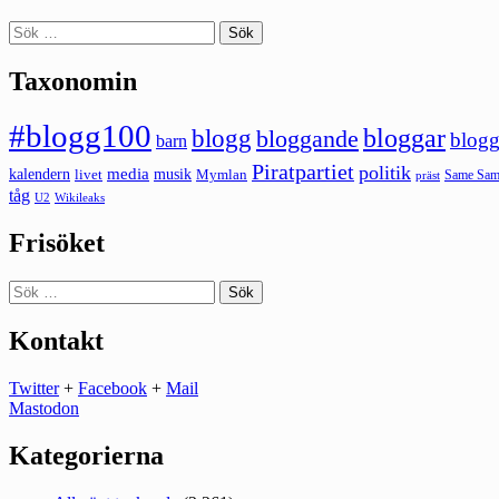
Sök
efter:
Taxonomin
#blogg100
bloggar
blogg
bloggande
blogg
barn
Piratpartiet
politik
kalendern
media
livet
musik
Mymlan
Same Same
präst
tåg
U2
Wikileaks
Frisöket
Sök
efter:
Kontakt
Twitter
+
Facebook
+
Mail
Mastodon
Kategorierna