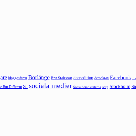
are
Borlänge
Facebook
deepedition
Brit Stakston
bloggosfären
demokrati
fi
sociala medier
SJ
Stockholm
St
 But Different
sorg
Socialdemokraterna