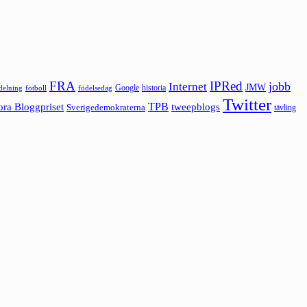
FRA
IPRed
jobb
Internet
JMW
Google
historia
ldelning
fotboll
födelsedag
Twitter
ora Bloggpriset
TPB
tweepblogs
Sverigedemokraterna
tävling