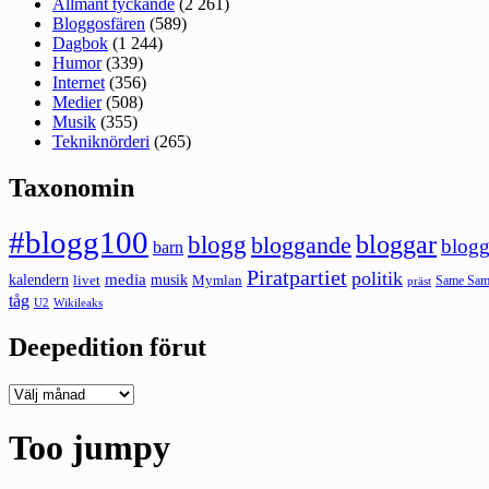
Allmänt tyckande
(2 261)
Bloggosfären
(589)
Dagbok
(1 244)
Humor
(339)
Internet
(356)
Medier
(508)
Musik
(355)
Tekniknörderi
(265)
Taxonomin
#blogg100
bloggar
blogg
bloggande
blogg
barn
Piratpartiet
politik
kalendern
media
livet
musik
Mymlan
Same Same
präst
tåg
U2
Wikileaks
Deepedition förut
Deepedition
förut
Too jumpy