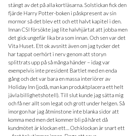
stängt av det på alla kortläsarna. Solstickan fick den
fjärde Harry Potter-boken i påskpresent av sin
mormor så det blev ett och ett halvt kapitel i den.
Innan CSI försökte jag lite halvhjärtat att jobba men
det gick ungefär lika bra som innan. Och sen var det
Vita Huset. Ett ok avsnitt även om jag tycker det
har tappat oerhört i nerv genom att storyn
splittrats upp på så många händer – idag var
exempelvis inte president Bartlet med en enda
gång och det var bara en massa interiörer av
Holiday Inn (jodå, man kan produktplacera ett helt
jävla billighetshotell). Till slut kunde jag sätta mig
och få ner allt som legat och grott under helgen. Så
imorgon har jag åtminstone inte blanka sidor att
komma med men det kommer bli på håret då
kundmötet är klockan ett… Och klockan är snart ett