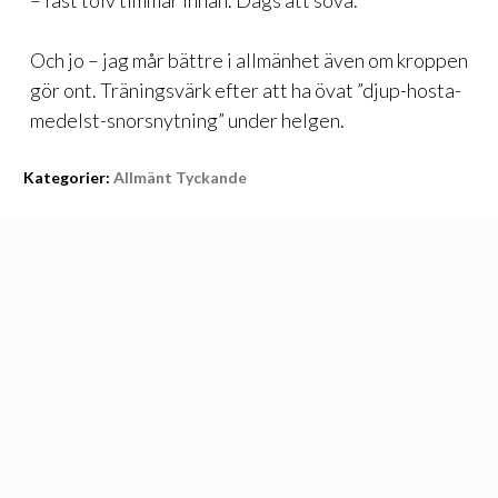
– fast tolv timmar innan. Dags att sova.
Och jo – jag mår bättre i allmänhet även om kroppen
gör ont. Träningsvärk efter att ha övat ”djup-hosta-
medelst-snorsnytning” under helgen.
Kategorier:
Allmänt Tyckande