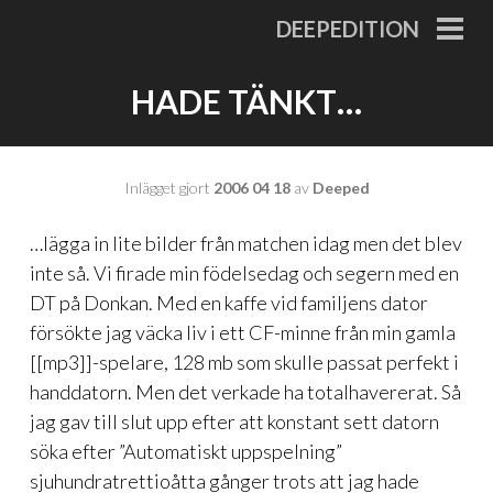
Gå
DEEPEDITION
till
PRI
MEN
innehåll
HADE TÄNKT…
Inlägget gjort
2006 04 18
av
Deeped
…lägga in lite bilder från matchen idag men det blev
inte så. Vi firade min födelsedag och segern med en
DT på Donkan. Med en kaffe vid familjens dator
försökte jag väcka liv i ett CF-minne från min gamla
[[mp3]]-spelare, 128 mb som skulle passat perfekt i
handdatorn. Men det verkade ha totalhavererat. Så
jag gav till slut upp efter att konstant sett datorn
söka efter ”Automatiskt uppspelning”
sjuhundratrettioåtta gånger trots att jag hade