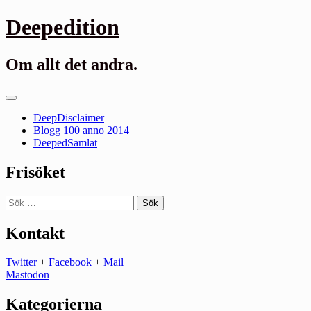
Gå
Deepedition
till
innehåll
Om allt det andra.
Primär
meny
DeepDisclaimer
Blogg 100 anno 2014
DeepedSamlat
Frisöket
Sök
efter:
Kontakt
Twitter
+
Facebook
+
Mail
Mastodon
Kategorierna