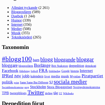
Allmänt tyckande
(2 261)
Bloggosfären
(589)
Dagbok
(1 244)
Humor
(339)
Internet
(356)
Medier
(508)
Musik
(355)
Tekniknörderi
(265)
Taxonomin
#blogg100
bloggar
blogg
bloggande
barn
bloggare
Borlänge
deepedition
Brit Stakston
bloggosfären
demokrati
FRA
Facebook
Internet
Google
historia
fildelning
fotboll
födelsedag
Piratpartiet
IPRed
jobb
kalendern
media
JMW
livet
musik
Mymlan
sociala medier
politik
SJ
Same Same But Different
präst
Stockholm
Stora Bloggpriset
Sverigedemokraterna
sorg
Socialdemokraterna
Twitter
TPB
tåg
tweepblogs
tävling
U2
Wikileaks
Deepedition förut