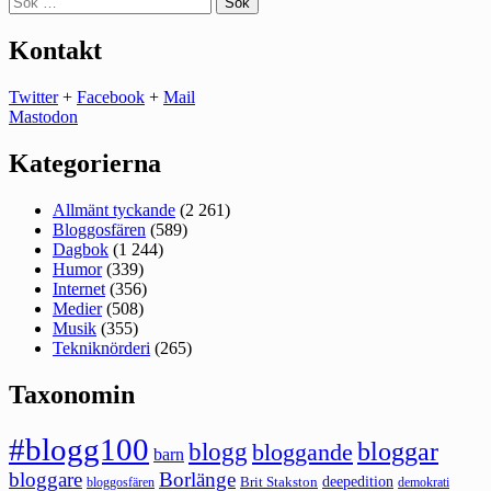
efter:
Kontakt
Twitter
+
Facebook
+
Mail
Mastodon
Kategorierna
Allmänt tyckande
(2 261)
Bloggosfären
(589)
Dagbok
(1 244)
Humor
(339)
Internet
(356)
Medier
(508)
Musik
(355)
Tekniknörderi
(265)
Taxonomin
#blogg100
bloggar
blogg
bloggande
barn
bloggare
Borlänge
deepedition
Brit Stakston
bloggosfären
demokrati