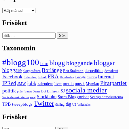
Deepedition
förut
Frisöket
Sök
efter:
Taxonomin
#blogg100
bloggar
blogg
bloggande
barn
bloggare
Borlänge
deepedition
Brit Stakston
bloggosfären
demokrati
FRA
Facebook
Internet
Google
historia
fildelning
fotboll
födelsedag
Piratpartiet
IPRed
jobb
kalendern
media
JMW
livet
musik
Mymlan
sociala medier
politik
SJ
Same Same But Different
präst
Stockholm
Stora Bloggpriset
Sverigedemokraterna
sorg
Socialdemokraterna
Twitter
TPB
tåg
tweepblogs
tävling
U2
Wikileaks
Frisöket
Sök