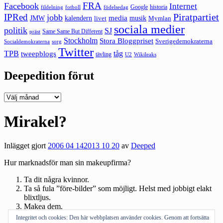
FRA
Facebook
Internet
Google
historia
fildelning
fotboll
födelsedag
Piratpartiet
IPRed
jobb
kalendern
media
JMW
livet
musik
Mymlan
sociala medier
politik
SJ
Same Same But Different
präst
Stockholm
Stora Bloggpriset
Sverigedemokraterna
sorg
Socialdemokraterna
Twitter
TPB
tåg
tweepblogs
tävling
U2
Wikileaks
Deepedition förut
Deepedition
förut
Mirakel?
Inlägget gjort
2006 04 14
2013 10 20
av
Deeped
Hur marknadsför man sin makeupfirma?
Ta dit några kvinnor.
Ta så fula ”före-bilder” som möjligt. Helst med jobbigt elakt
blixtljus.
Makea dem.
Ta snygga ”efter-bilder” och retuschera dem gärna lite också.
Integritet och cookies: Den här webbplatsen använder cookies. Genom att fortsätta