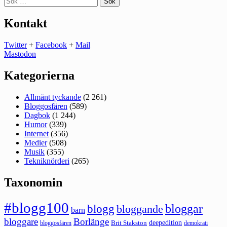
efter:
Kontakt
Twitter
+
Facebook
+
Mail
Mastodon
Kategorierna
Allmänt tyckande
(2 261)
Bloggosfären
(589)
Dagbok
(1 244)
Humor
(339)
Internet
(356)
Medier
(508)
Musik
(355)
Tekniknörderi
(265)
Taxonomin
#blogg100
bloggar
blogg
bloggande
barn
bloggare
Borlänge
deepedition
Brit Stakston
bloggosfären
demokrati