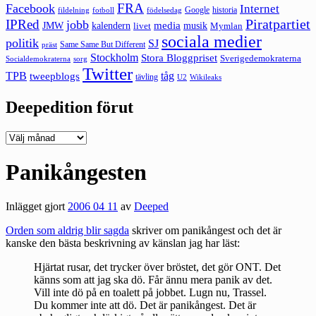
FRA
Facebook
Internet
Google
historia
fildelning
fotboll
födelsedag
Piratpartiet
IPRed
jobb
kalendern
media
JMW
livet
musik
Mymlan
sociala medier
politik
SJ
Same Same But Different
präst
Stockholm
Stora Bloggpriset
Sverigedemokraterna
sorg
Socialdemokraterna
Twitter
TPB
tåg
tweepblogs
tävling
U2
Wikileaks
Deepedition förut
Deepedition
förut
Panikångesten
Inlägget gjort
2006 04 11
av
Deeped
Orden som aldrig blir sagda
skriver om panikångest och det är
kanske den bästa beskrivning av känslan jag har läst:
Hjärtat rusar, det trycker över bröstet, det gör ONT. Det
känns som att jag ska dö. Får ännu mera panik av det.
Vill inte dö på en toalett på jobbet. Lugn nu, Trassel.
Du kommer inte att dö. Det är panikångest. Det är