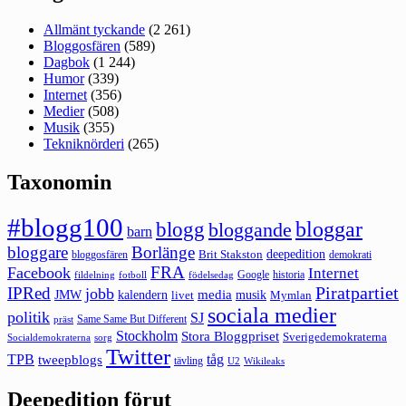
Allmänt tyckande
(2 261)
Bloggosfären
(589)
Dagbok
(1 244)
Humor
(339)
Internet
(356)
Medier
(508)
Musik
(355)
Tekniknörderi
(265)
Taxonomin
#blogg100
bloggar
blogg
bloggande
barn
bloggare
Borlänge
deepedition
Brit Stakston
bloggosfären
demokrati
FRA
Facebook
Internet
Google
historia
fildelning
fotboll
födelsedag
Piratpartiet
IPRed
jobb
kalendern
media
JMW
livet
musik
Mymlan
sociala medier
politik
SJ
Same Same But Different
präst
Stockholm
Stora Bloggpriset
Sverigedemokraterna
sorg
Socialdemokraterna
Twitter
TPB
tåg
tweepblogs
tävling
U2
Wikileaks
Deepedition förut