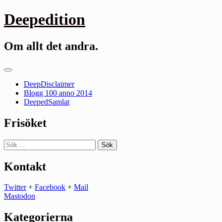
Gå
Deepedition
till
innehåll
Om allt det andra.
Primär
meny
DeepDisclaimer
Blogg 100 anno 2014
DeepedSamlat
Frisöket
Sök
efter:
Kontakt
Twitter
+
Facebook
+
Mail
Mastodon
Kategorierna