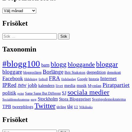
Deepedition
förut
Frisöket
Sök
efter:
Taxonomin
#blogg100
bloggar
blogg
bloggande
barn
bloggare
Borlänge
deepedition
Brit Stakston
bloggosfären
demokrati
FRA
Facebook
Internet
Google
historia
fildelning
fotboll
födelsedag
Piratpartiet
IPRed
jobb
kalendern
media
JMW
livet
musik
Mymlan
sociala medier
politik
SJ
Same Same But Different
präst
Stockholm
Stora Bloggpriset
Sverigedemokraterna
sorg
Socialdemokraterna
Twitter
TPB
tåg
tweepblogs
tävling
U2
Wikileaks
Frisöket
Sök