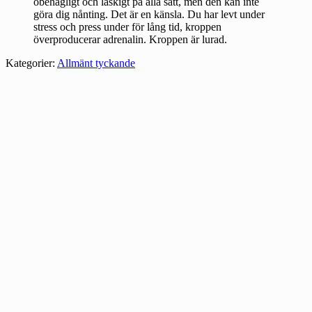
obehagligt och läskigt på alla sätt, men den kan inte
göra dig nånting. Det är en känsla. Du har levt under
stress och press under för lång tid, kroppen
överproducerar adrenalin. Kroppen är lurad.
Kategorier:
Allmänt tyckande