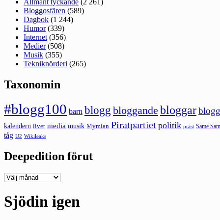
Allmänt tyckande
(2 261)
Bloggosfären
(589)
Dagbok
(1 244)
Humor
(339)
Internet
(356)
Medier
(508)
Musik
(355)
Tekniknörderi
(265)
Taxonomin
#blogg100
bloggar
blogg
bloggande
blogg
barn
Piratpartiet
politik
kalendern
media
livet
musik
Mymlan
Same Same
präst
tåg
U2
Wikileaks
Deepedition förut
Deepedition
förut
Sjödin igen