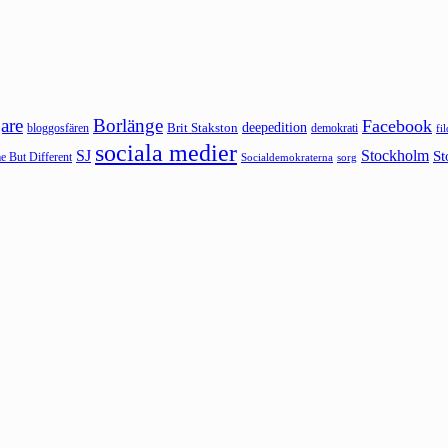
are
Borlänge
Facebook
deepedition
Brit Stakston
bloggosfären
demokrati
fi
sociala medier
SJ
Stockholm
St
 But Different
sorg
Socialdemokraterna