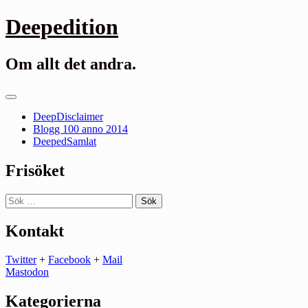
Gå
Deepedition
till
innehåll
Om allt det andra.
Primär
meny
DeepDisclaimer
Blogg 100 anno 2014
DeepedSamlat
Frisöket
Sök
efter:
Kontakt
Twitter
+
Facebook
+
Mail
Mastodon
Kategorierna