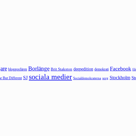
are
Borlänge
Facebook
deepedition
Brit Stakston
bloggosfären
demokrati
fi
sociala medier
SJ
Stockholm
St
 But Different
sorg
Socialdemokraterna