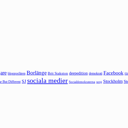
are
Borlänge
Facebook
deepedition
Brit Stakston
bloggosfären
demokrati
fi
sociala medier
SJ
Stockholm
St
 But Different
sorg
Socialdemokraterna