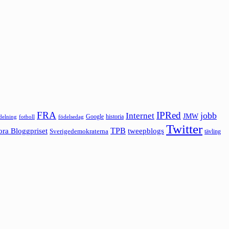
FRA
IPRed
jobb
Internet
JMW
Google
historia
ldelning
fotboll
födelsedag
Twitter
ora Bloggpriset
TPB
tweepblogs
Sverigedemokraterna
tävling