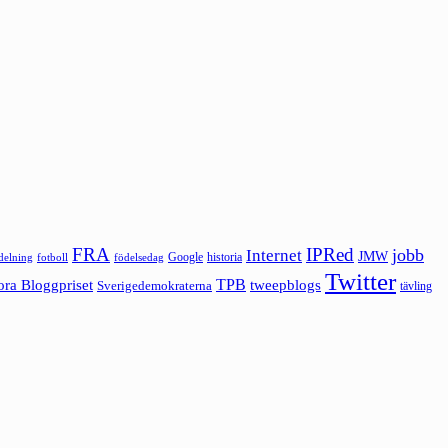
FRA
IPRed
jobb
Internet
JMW
Google
historia
ldelning
fotboll
födelsedag
Twitter
ora Bloggpriset
TPB
tweepblogs
Sverigedemokraterna
tävling