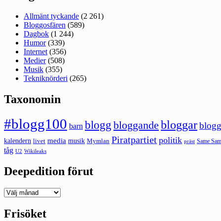
Allmänt tyckande
(2 261)
Bloggosfären
(589)
Dagbok
(1 244)
Humor
(339)
Internet
(356)
Medier
(508)
Musik
(355)
Tekniknörderi
(265)
Taxonomin
#blogg100
bloggar
blogg
bloggande
blogg
barn
Piratpartiet
politik
kalendern
media
livet
musik
Mymlan
Same Same
präst
tåg
U2
Wikileaks
Deepedition förut
Deepedition
förut
Frisöket