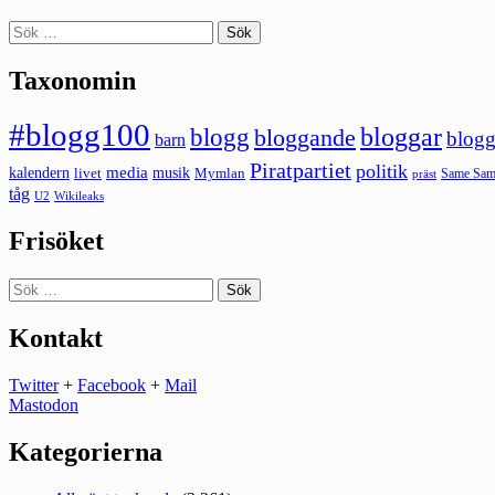
Sök
efter:
Taxonomin
#blogg100
bloggar
blogg
bloggande
blogg
barn
Piratpartiet
politik
kalendern
media
livet
musik
Mymlan
Same Same
präst
tåg
U2
Wikileaks
Frisöket
Sök
efter:
Kontakt
Twitter
+
Facebook
+
Mail
Mastodon
Kategorierna