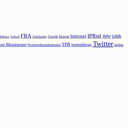
FRA
IPRed
jobb
Internet
JMW
Google
historia
ldelning
fotboll
födelsedag
Twitter
ora Bloggpriset
TPB
tweepblogs
Sverigedemokraterna
tävling