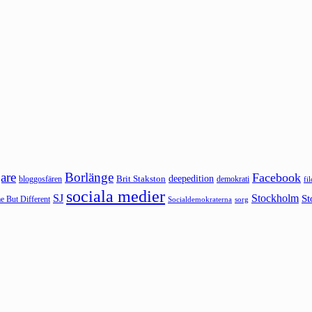
are
Borlänge
Facebook
deepedition
Brit Stakston
bloggosfären
demokrati
fi
sociala medier
SJ
Stockholm
St
 But Different
sorg
Socialdemokraterna