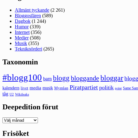
Allmänt tyckande
(2 261)
Bloggosfären
(589)
Dagbok
(1 244)
Humor
(339)
Internet
(356)
Medier
(508)
Musik
(355)
Tekniknörderi
(265)
Taxonomin
#blogg100
bloggar
blogg
bloggande
blogg
barn
Piratpartiet
politik
kalendern
media
livet
musik
Mymlan
Same Same
präst
tåg
U2
Wikileaks
Deepedition förut
Deepedition
förut
Frisöket