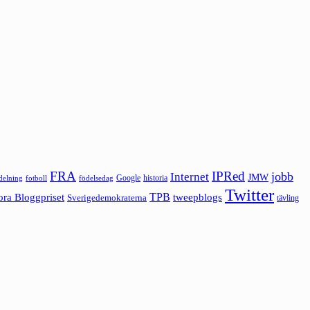
FRA
IPRed
jobb
Internet
JMW
Google
historia
ldelning
fotboll
födelsedag
Twitter
ora Bloggpriset
TPB
tweepblogs
Sverigedemokraterna
tävling