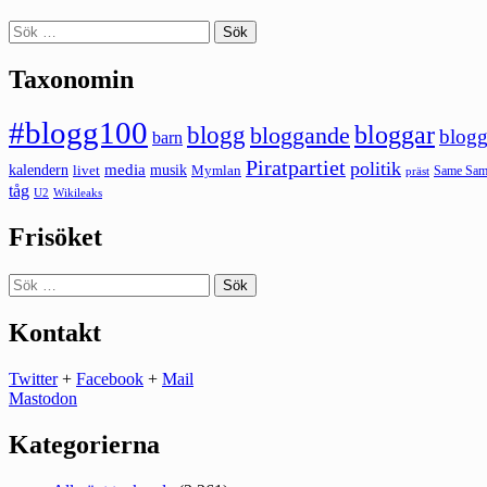
Sök
efter:
Taxonomin
#blogg100
bloggar
blogg
bloggande
blogg
barn
Piratpartiet
politik
kalendern
media
livet
musik
Mymlan
Same Same
präst
tåg
U2
Wikileaks
Frisöket
Sök
efter:
Kontakt
Twitter
+
Facebook
+
Mail
Mastodon
Kategorierna