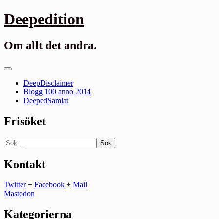
Gå
Deepedition
till
innehåll
Om allt det andra.
Primär
meny
DeepDisclaimer
Blogg 100 anno 2014
DeepedSamlat
Frisöket
Sök
efter:
Kontakt
Twitter
+
Facebook
+
Mail
Mastodon
Kategorierna