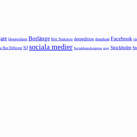
are
Borlänge
Facebook
deepedition
Brit Stakston
bloggosfären
demokrati
fi
sociala medier
SJ
Stockholm
St
 But Different
sorg
Socialdemokraterna