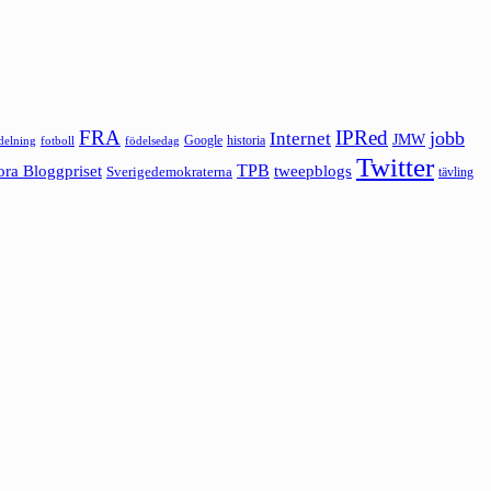
FRA
IPRed
jobb
Internet
JMW
Google
historia
ldelning
fotboll
födelsedag
Twitter
ora Bloggpriset
TPB
tweepblogs
Sverigedemokraterna
tävling