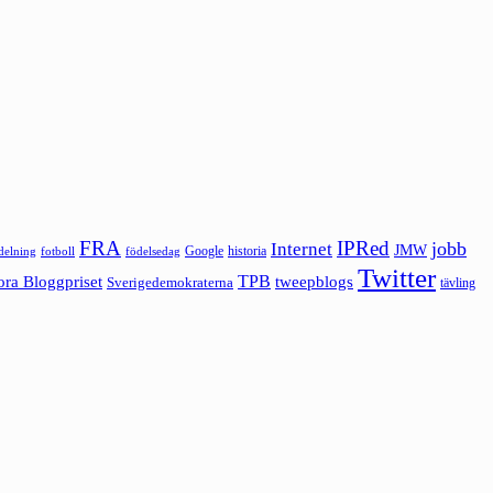
FRA
IPRed
jobb
Internet
JMW
Google
historia
ldelning
fotboll
födelsedag
Twitter
ora Bloggpriset
TPB
tweepblogs
Sverigedemokraterna
tävling