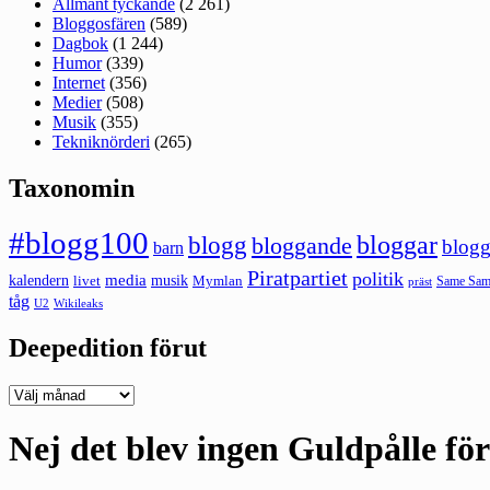
Allmänt tyckande
(2 261)
Bloggosfären
(589)
Dagbok
(1 244)
Humor
(339)
Internet
(356)
Medier
(508)
Musik
(355)
Tekniknörderi
(265)
Taxonomin
#blogg100
bloggar
blogg
bloggande
blogg
barn
Piratpartiet
politik
kalendern
media
livet
musik
Mymlan
Same Same
präst
tåg
U2
Wikileaks
Deepedition förut
Deepedition
förut
Nej det blev ingen Guldpålle fö