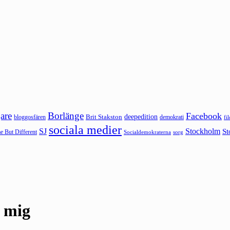
are
Borlänge
Facebook
deepedition
Brit Stakston
bloggosfären
demokrati
fi
sociala medier
SJ
Stockholm
St
 But Different
sorg
Socialdemokraterna
r mig