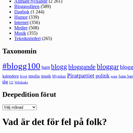
Allmänt tyckande
(2 261)
Bloggosfären
(589)
Dagbok
(1 244)
Humor
(339)
Internet
(356)
Medier
(508)
Musik
(355)
Tekniknörderi
(265)
Taxonomin
#blogg100
bloggar
blogg
bloggande
blogg
barn
Piratpartiet
politik
kalendern
media
livet
musik
Mymlan
Same Same
präst
tåg
U2
Wikileaks
Deepedition förut
Deepedition
förut
Vad är det för fel på folk?