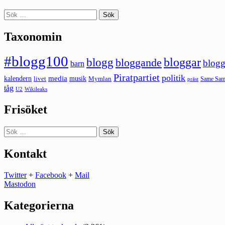
Sök
efter:
Taxonomin
#blogg100
bloggar
blogg
bloggande
blogg
barn
Piratpartiet
politik
kalendern
media
livet
musik
Mymlan
Same Same
präst
tåg
U2
Wikileaks
Frisöket
Sök
efter:
Kontakt
Twitter
+
Facebook
+
Mail
Mastodon
Kategorierna