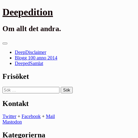
Gå
Deepedition
till
innehåll
Om allt det andra.
Primär
meny
DeepDisclaimer
Blogg 100 anno 2014
DeepedSamlat
Frisöket
Sök
efter:
Kontakt
Twitter
+
Facebook
+
Mail
Mastodon
Kategorierna