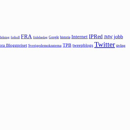
FRA
IPRed
jobb
Internet
JMW
Google
historia
ldelning
fotboll
födelsedag
Twitter
ora Bloggpriset
TPB
tweepblogs
Sverigedemokraterna
tävling