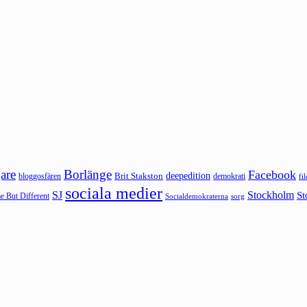
are
Borlänge
Facebook
deepedition
Brit Stakston
bloggosfären
demokrati
fi
sociala medier
SJ
Stockholm
St
 But Different
sorg
Socialdemokraterna