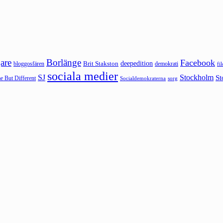
are
Borlänge
Facebook
deepedition
Brit Stakston
bloggosfären
demokrati
fi
sociala medier
SJ
Stockholm
St
 But Different
sorg
Socialdemokraterna