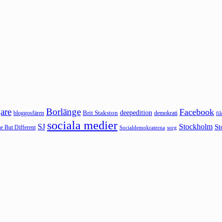
are
Borlänge
Facebook
deepedition
Brit Stakston
bloggosfären
demokrati
fi
sociala medier
SJ
Stockholm
St
 But Different
sorg
Socialdemokraterna