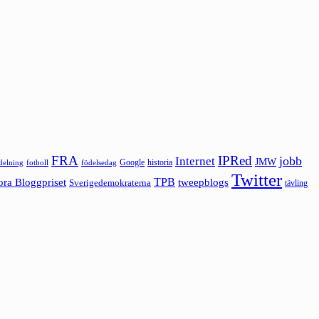
FRA
IPRed
jobb
Internet
JMW
Google
historia
ldelning
fotboll
födelsedag
Twitter
ora Bloggpriset
TPB
tweepblogs
Sverigedemokraterna
tävling