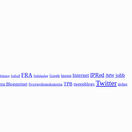
FRA
IPRed
jobb
Internet
JMW
Google
historia
ldelning
fotboll
födelsedag
Twitter
ora Bloggpriset
TPB
tweepblogs
Sverigedemokraterna
tävling