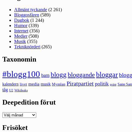
Allmänt tyckande
(2 261)
Bloggosfären
(589)
Dagbok
(1 244)
Humor
(339)
Internet
(356)
Medier
(508)
Musik
(355)
Tekniknörderi
(265)
Taxonomin
#blogg100
bloggar
blogg
bloggande
blogg
barn
Piratpartiet
politik
kalendern
media
livet
musik
Mymlan
Same Same
präst
tåg
U2
Wikileaks
Deepedition förut
Deepedition
förut
Frisöket