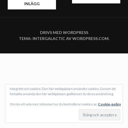
INLÄGG
DRIVS MED WORDPRESS
TEMA: INTERGALACTIC AV
WORDPRESS.COM
.
Integritet och cookies: Den här webbplatsen använder cookies. Genom att
fortsätta använda den här webbplatsen godkänner du deras användning.
Om du vill veta mer, inklusive hur du kontrollerar cookies, se:
Cookie-policy