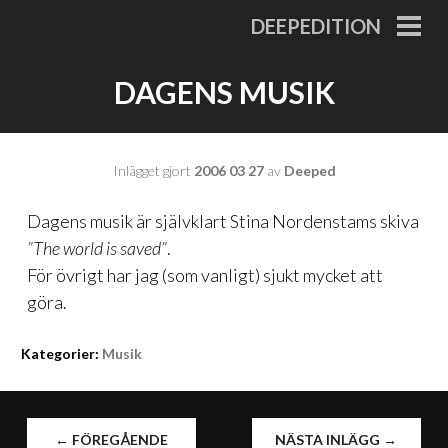
Gå
DEEPEDITION
till
PRI
MEN
innehåll
DAGENS MUSIK
Inlägget gjort
2006 03 27
av
Deeped
Dagens musik är självklart Stina Nordenstams skiva
”The world is saved”
.
För övrigt har jag (som vanligt) sjukt mycket att
göra.
Kategorier:
Musik
INLÄGGSNAVIGERING
←
FÖREGÅENDE
NÄSTA INLÄGG
→