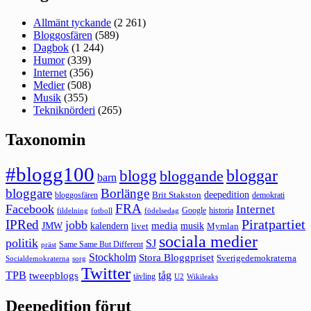
Allmänt tyckande
(2 261)
Bloggosfären
(589)
Dagbok
(1 244)
Humor
(339)
Internet
(356)
Medier
(508)
Musik
(355)
Tekniknörderi
(265)
Taxonomin
#blogg100
bloggar
blogg
bloggande
barn
bloggare
Borlänge
deepedition
Brit Stakston
bloggosfären
demokrati
FRA
Facebook
Internet
Google
historia
fildelning
fotboll
födelsedag
Piratpartiet
IPRed
jobb
kalendern
media
JMW
livet
musik
Mymlan
sociala medier
politik
SJ
Same Same But Different
präst
Stockholm
Stora Bloggpriset
Sverigedemokraterna
sorg
Socialdemokraterna
Twitter
TPB
tåg
tweepblogs
tävling
U2
Wikileaks
Deepedition förut