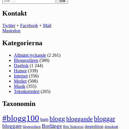
efter:
Kontakt
Twitter
+
Facebook
+
Mail
Mastodon
Kategorierna
Allmänt tyckande
(2 261)
Bloggosfären
(589)
Dagbok
(1 244)
Humor
(339)
Internet
(356)
Medier
(508)
Musik
(355)
Tekniknörderi
(265)
Taxonomin
#blogg100
bloggar
blogg
bloggande
barn
bloggare
Borlänge
deepedition
Brit Stakston
bloggosfären
demokrati