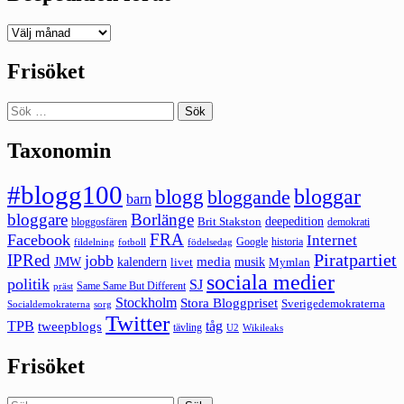
Deepedition
förut
Frisöket
Sök
efter:
Taxonomin
#blogg100
bloggar
blogg
bloggande
barn
bloggare
Borlänge
deepedition
Brit Stakston
bloggosfären
demokrati
FRA
Facebook
Internet
Google
historia
fildelning
fotboll
födelsedag
Piratpartiet
IPRed
jobb
kalendern
media
JMW
livet
musik
Mymlan
sociala medier
politik
SJ
Same Same But Different
präst
Stockholm
Stora Bloggpriset
Sverigedemokraterna
sorg
Socialdemokraterna
Twitter
TPB
tåg
tweepblogs
tävling
U2
Wikileaks
Frisöket
Sök