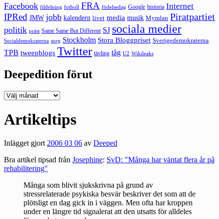
FRA
Facebook
Internet
Google
historia
fildelning
fotboll
födelsedag
Piratpartiet
IPRed
jobb
kalendern
media
JMW
livet
musik
Mymlan
sociala medier
politik
SJ
Same Same But Different
präst
Stockholm
Stora Bloggpriset
Sverigedemokraterna
sorg
Socialdemokraterna
Twitter
TPB
tåg
tweepblogs
tävling
U2
Wikileaks
Deepedition förut
Deepedition
förut
Artikeltips
Inlägget gjort
2006 03 06
av
Deeped
Bra artikel tipsad från
Josephine
:
SvD: "Många har väntat flera år på
rehabilitering"
Många som blivit sjukskrivna på grund av
stressrelaterade psykiska besvär beskriver det som att de
plötsligt en dag gick in i väggen. Men ofta har kroppen
under en längre tid signalerat att den utsatts för alldeles