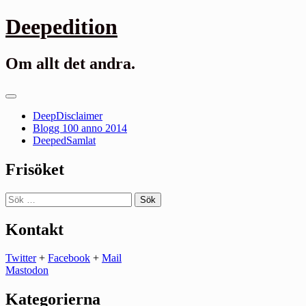
Gå
Deepedition
till
innehåll
Om allt det andra.
Primär
meny
DeepDisclaimer
Blogg 100 anno 2014
DeepedSamlat
Frisöket
Sök
efter:
Kontakt
Twitter
+
Facebook
+
Mail
Mastodon
Kategorierna