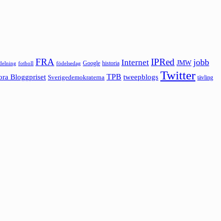
FRA
IPRed
jobb
Internet
JMW
Google
historia
ldelning
fotboll
födelsedag
Twitter
ora Bloggpriset
TPB
tweepblogs
Sverigedemokraterna
tävling