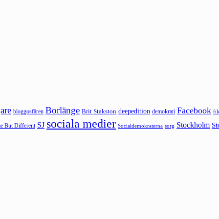
are
Borlänge
Facebook
deepedition
Brit Stakston
bloggosfären
demokrati
fi
sociala medier
SJ
Stockholm
St
 But Different
sorg
Socialdemokraterna