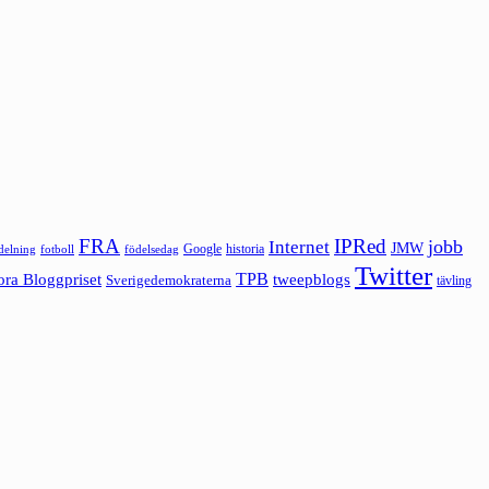
FRA
IPRed
jobb
Internet
JMW
Google
historia
ldelning
fotboll
födelsedag
Twitter
ora Bloggpriset
TPB
tweepblogs
Sverigedemokraterna
tävling