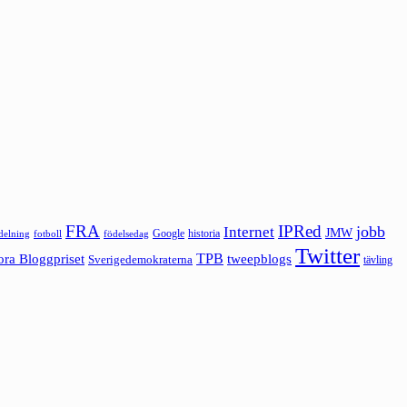
FRA
IPRed
jobb
Internet
JMW
Google
historia
ldelning
fotboll
födelsedag
Twitter
ora Bloggpriset
TPB
tweepblogs
Sverigedemokraterna
tävling