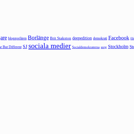
are
Borlänge
Facebook
deepedition
Brit Stakston
bloggosfären
demokrati
fi
sociala medier
SJ
Stockholm
St
 But Different
sorg
Socialdemokraterna