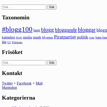
Sök
efter:
Taxonomin
#blogg100
bloggar
blogg
bloggande
blogg
barn
Piratpartiet
politik
kalendern
media
livet
musik
Mymlan
Same Same
präst
tåg
U2
Wikileaks
Frisöket
Sök
efter:
Kontakt
Twitter
+
Facebook
+
Mail
Mastodon
Kategorierna