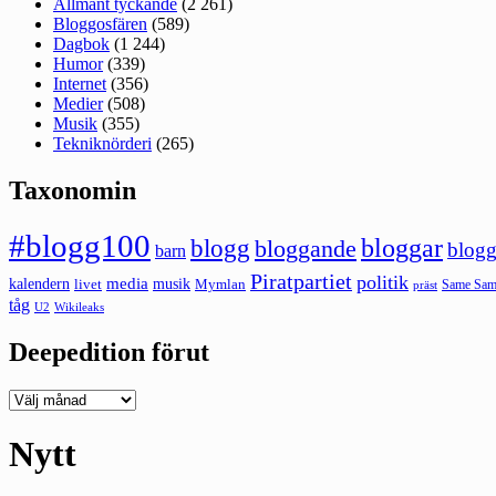
Allmänt tyckande
(2 261)
Bloggosfären
(589)
Dagbok
(1 244)
Humor
(339)
Internet
(356)
Medier
(508)
Musik
(355)
Tekniknörderi
(265)
Taxonomin
#blogg100
bloggar
blogg
bloggande
blogg
barn
Piratpartiet
politik
kalendern
media
livet
musik
Mymlan
Same Same
präst
tåg
U2
Wikileaks
Deepedition förut
Deepedition
förut
Nytt