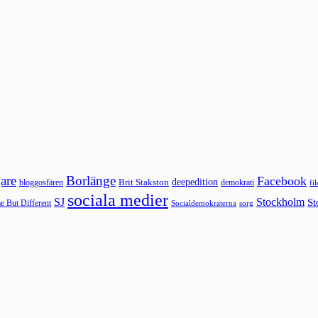
are
Borlänge
Facebook
deepedition
Brit Stakston
bloggosfären
demokrati
fi
sociala medier
SJ
Stockholm
St
 But Different
sorg
Socialdemokraterna