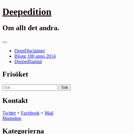
Gå
Deepedition
till
innehåll
Om allt det andra.
Primär
meny
DeepDisclaimer
Blogg 100 anno 2014
DeepedSamlat
Frisöket
Sök
efter:
Kontakt
Twitter
+
Facebook
+
Mail
Mastodon
Kategorierna