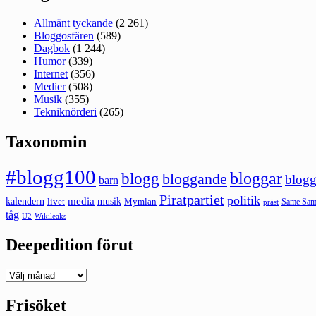
Allmänt tyckande
(2 261)
Bloggosfären
(589)
Dagbok
(1 244)
Humor
(339)
Internet
(356)
Medier
(508)
Musik
(355)
Tekniknörderi
(265)
Taxonomin
#blogg100
bloggar
blogg
bloggande
blogg
barn
Piratpartiet
politik
kalendern
media
livet
musik
Mymlan
Same Same
präst
tåg
U2
Wikileaks
Deepedition förut
Deepedition
förut
Frisöket