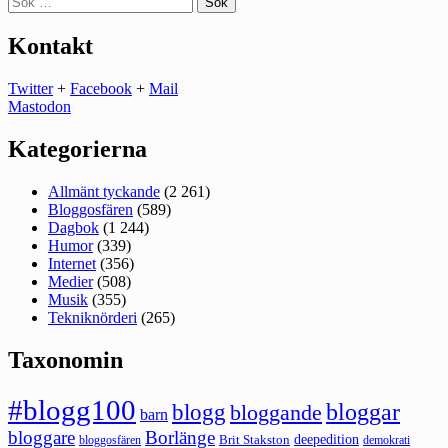
efter:
Kontakt
Twitter
+
Facebook
+
Mail
Mastodon
Kategorierna
Allmänt tyckande
(2 261)
Bloggosfären
(589)
Dagbok
(1 244)
Humor
(339)
Internet
(356)
Medier
(508)
Musik
(355)
Tekniknörderi
(265)
Taxonomin
#blogg100
bloggar
blogg
bloggande
barn
bloggare
Borlänge
deepedition
Brit Stakston
bloggosfären
demokrati