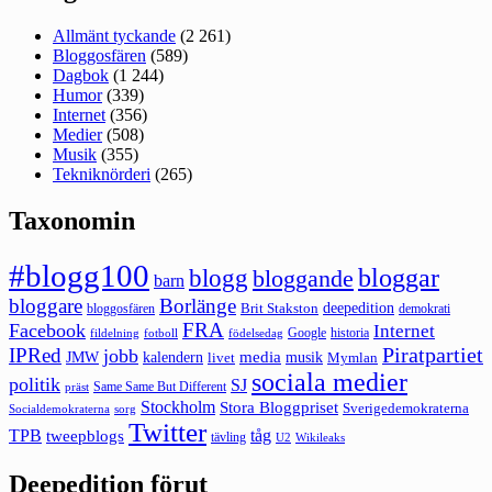
Allmänt tyckande
(2 261)
Bloggosfären
(589)
Dagbok
(1 244)
Humor
(339)
Internet
(356)
Medier
(508)
Musik
(355)
Tekniknörderi
(265)
Taxonomin
#blogg100
bloggar
blogg
bloggande
barn
bloggare
Borlänge
deepedition
Brit Stakston
bloggosfären
demokrati
FRA
Facebook
Internet
Google
historia
fildelning
fotboll
födelsedag
Piratpartiet
IPRed
jobb
kalendern
media
JMW
livet
musik
Mymlan
sociala medier
politik
SJ
Same Same But Different
präst
Stockholm
Stora Bloggpriset
Sverigedemokraterna
sorg
Socialdemokraterna
Twitter
TPB
tåg
tweepblogs
tävling
U2
Wikileaks
Deepedition förut