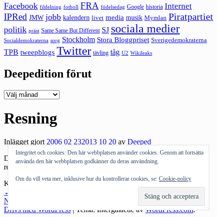
FRA
Facebook
Internet
Google
historia
fildelning
fotboll
födelsedag
Piratpartiet
IPRed
jobb
kalendern
media
JMW
livet
musik
Mymlan
sociala medier
politik
SJ
Same Same But Different
präst
Stockholm
Stora Bloggpriset
Sverigedemokraterna
sorg
Socialdemokraterna
Twitter
TPB
tåg
tweepblogs
tävling
U2
Wikileaks
Deepedition förut
Deepedition
förut
Resning
Inlägget gjort
2006 02 23
2013 10 20
av
Deeped
Integritet och cookies: Den här webbplatsen använder cookies. Genom att fortsätta
Det här är strongt gjort. Jag hoppas att jag har samma moraliska
använda den här webbplatsen godkänner du deras användning.
resning som
flasknosen
Om du vill veta mer, inklusive hur du kontrollerar cookies, se:
Cookie-policy
Kategorier:
Allmänt tyckande
Inläggsnavigering
←
Föregående inlägg
Nästa inlägg
→
Drivs med WordPress
|
Tema: Intergalactic av
WordPress.com
.