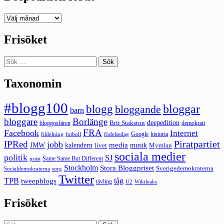
Deepedition
förut
Frisöket
Sök
efter:
Taxonomin
#blogg100
bloggar
blogg
bloggande
barn
bloggare
Borlänge
deepedition
Brit Stakston
bloggosfären
demokrati
FRA
Facebook
Internet
Google
historia
fildelning
fotboll
födelsedag
Piratpartiet
IPRed
jobb
kalendern
media
JMW
livet
musik
Mymlan
sociala medier
politik
SJ
Same Same But Different
präst
Stockholm
Stora Bloggpriset
Sverigedemokraterna
sorg
Socialdemokraterna
Twitter
TPB
tåg
tweepblogs
tävling
U2
Wikileaks
Frisöket
Sök