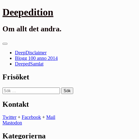
Gå
Deepedition
till
innehåll
Om allt det andra.
Primär
meny
DeepDisclaimer
Blogg 100 anno 2014
DeepedSamlat
Frisöket
Sök
efter:
Kontakt
Twitter
+
Facebook
+
Mail
Mastodon
Kategorierna