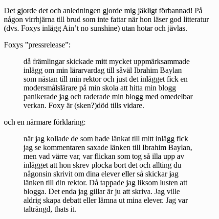
Det gjorde det och anledningen gjorde mig jäkligt förbannad! På
någon virrhjärna till brud som inte fattar när hon läser god litteratur
(dvs. Foxys inlägg Ain’t no sunshine) utan hotar och jävlas.
Foxys ”pressrelease”:
då främlingar skickade mitt mycket uppmärksammade
inlägg om min lärarvardag till såväl Ibrahim Baylan
som nästan till min rektor och just det inlägget fick en
modersmålslärare på min skola att hitta min blogg
panikerade jag och raderade min blogg med omedelbar
verkan. Foxy är (sken?)död tills vidare.
och en närmare förklaring:
när jag kollade de som hade länkat till mitt inlägg fick
jag se kommentaren saxade länken till Ibrahim Baylan,
men vad värre var, var flickan som tog så illa upp av
inlägget att hon skrev plocka bort det och allting du
någonsin skrivit om dina elever eller så skickar jag
länken till din rektor. Då tappade jag liksom lusten att
blogga. Det enda jag gillar är ju att skriva. Jag ville
aldrig skapa debatt eller lämna ut mina elever. Jag var
talträngd, thats it.