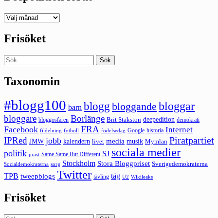
Deepedition
förut
Frisöket
Sök
efter:
Taxonomin
#blogg100
bloggar
blogg
bloggande
barn
bloggare
Borlänge
deepedition
Brit Stakston
bloggosfären
demokrati
FRA
Facebook
Internet
Google
historia
fildelning
fotboll
födelsedag
Piratpartiet
IPRed
jobb
kalendern
media
JMW
livet
musik
Mymlan
sociala medier
politik
SJ
Same Same But Different
präst
Stockholm
Stora Bloggpriset
Sverigedemokraterna
sorg
Socialdemokraterna
Twitter
TPB
tåg
tweepblogs
tävling
U2
Wikileaks
Frisöket
Sök