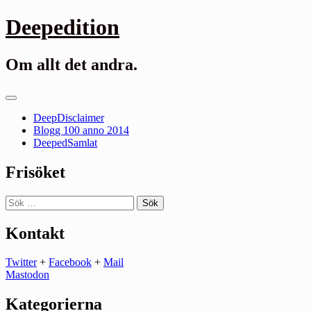
Gå
Deepedition
till
innehåll
Om allt det andra.
Primär
meny
DeepDisclaimer
Blogg 100 anno 2014
DeepedSamlat
Frisöket
Sök
efter:
Kontakt
Twitter
+
Facebook
+
Mail
Mastodon
Kategorierna