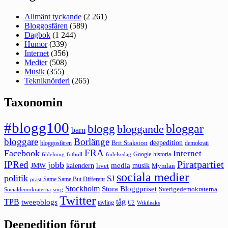
Allmänt tyckande
(2 261)
Bloggosfären
(589)
Dagbok
(1 244)
Humor
(339)
Internet
(356)
Medier
(508)
Musik
(355)
Tekniknörderi
(265)
Taxonomin
#blogg100
bloggar
blogg
bloggande
barn
bloggare
Borlänge
deepedition
Brit Stakston
bloggosfären
demokrati
FRA
Facebook
Internet
Google
historia
fildelning
fotboll
födelsedag
Piratpartiet
IPRed
jobb
kalendern
media
JMW
livet
musik
Mymlan
sociala medier
politik
SJ
Same Same But Different
präst
Stockholm
Stora Bloggpriset
Sverigedemokraterna
sorg
Socialdemokraterna
Twitter
TPB
tåg
tweepblogs
tävling
U2
Wikileaks
Deepedition förut