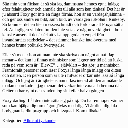
Säg mig vem flickan är så ska jag dammsuga hennes egna inlägg
efter felaktigheter och anmäla det till alla som kan tänkas! Det här är
ju absurt! Foxy gör inte en fluga förnär, hon är en vardagshjältinna –
och ger oss andra en bild, sann bild, av vardagen i skolan i Rinkeby.
Så kommer det en liten messerschmidt och förklarar att Foxys sätt är
fel. Antagligen vill den bruden inte veta av någon verklighet – hon
kanske anser att det är fel att visa upp goda exempel från
invandrartäta stadsdelar – det stämmer kanske inte överens med
hennes bruna politiska övertygelse.
Eller så menar hon att man inte ska skriva om något annat. Jag
menar – det kan ju finnas människor som lägger ner tid på att luska
reda på vem som är ”Elev-E”… självklart – det gör ju människor.
Framförallt personer som läser Foxys långa långa inlägg om ditten
och datten. Den person som är ute i fulväder orkar inte läsa så långa
inlägg. Och jag är i ärlighetens namn fascinerad att den anmälande
madamen orkade – jag menar: det verkar inte vara alla hemma där.
Getterna har rymt och sanden tog slut efter halva gången.
Foxy darling. Låt dem inte sätta sig på dig. Du har en hoper vänner
som kan hjälpa dig om någon jävlas med dig. Vi är dina digitala
bodyguards, din pr-grupp och hit-squad. Kom tillbaka!
Kategorier:
Allmänt tyckande