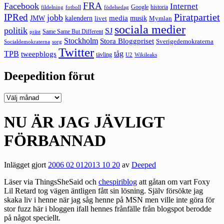
FRA
Facebook
Internet
Google
historia
fildelning
fotboll
födelsedag
Piratpartiet
IPRed
jobb
kalendern
media
JMW
livet
musik
Mymlan
sociala medier
politik
SJ
Same Same But Different
präst
Stockholm
Stora Bloggpriset
Sverigedemokraterna
sorg
Socialdemokraterna
Twitter
TPB
tåg
tweepblogs
tävling
U2
Wikileaks
Deepedition förut
Deepedition
förut
NU ÄR JAG JÄVLIGT
FÖRBANNAD
Inlägget gjort
2006 02 01
2013 10 20
av
Deeped
Läser via
ThingsSheSaid
och
chespiriblog
att gåtan om vart Foxy
Lil Retard tog vägen äntligen fått sin lösning. Själv försökte jag
skaka liv i henne när jag såg henne på MSN men ville inte göra för
stor fuzz här i bloggen ifall hennes frånfälle från blogspot berodde
på något speciellt.