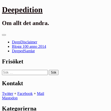
Gå
Deepedition
till
innehåll
Om allt det andra.
Primär
meny
DeepDisclaimer
Blogg 100 anno 2014
DeepedSamlat
Frisöket
Sök
efter:
Kontakt
Twitter
+
Facebook
+
Mail
Mastodon
Kategorierna