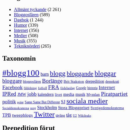
Allmänt tyckande
(2 261)
Bloggosfären
(589)
Dagbok
(1 244)
Humor
(339)
Internet
(356)
Medier
(508)
Musik
(355)
Tekniknörderi
(265)
Taxonomin
#blogg100
bloggar
blogg
bloggande
barn
bloggare
Borlänge
deepedition
Brit Stakston
bloggosfären
demokrati
FRA
Facebook
Internet
Google
historia
fildelning
fotboll
födelsedag
Piratpartiet
IPRed
jobb
kalendern
media
JMW
livet
musik
Mymlan
sociala medier
politik
SJ
Same Same But Different
präst
Stockholm
Stora Bloggpriset
Sverigedemokraterna
sorg
Socialdemokraterna
Twitter
TPB
tåg
tweepblogs
tävling
U2
Wikileaks
Deepedition förut