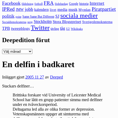
FRA
Facebook
Internet
Google
historia
fildelning
fotboll
födelsedag
Piratpartiet
IPRed
jobb
kalendern
media
JMW
livet
musik
Mymlan
sociala medier
politik
SJ
Same Same But Different
präst
Stockholm
Stora Bloggpriset
Sverigedemokraterna
sorg
Socialdemokraterna
Twitter
TPB
tåg
tweepblogs
tävling
U2
Wikileaks
Deepedition förut
Deepedition
förut
En delfin i badkaret
Inlägget gjort
2005 11 27
av
Deeped
Stackars delfiner…
Brittiska forskare vid University of Leicester Medical
School har låtit en grupp patienter simma med delfiner
under en tvåveckorsperiod.
Deltagarna led alla av olika former av depression.
Vetenskapsmännen uppger att simturerna med