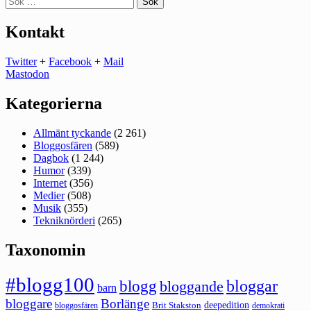
efter:
Kontakt
Twitter
+
Facebook
+
Mail
Mastodon
Kategorierna
Allmänt tyckande
(2 261)
Bloggosfären
(589)
Dagbok
(1 244)
Humor
(339)
Internet
(356)
Medier
(508)
Musik
(355)
Tekniknörderi
(265)
Taxonomin
#blogg100
bloggar
blogg
bloggande
barn
bloggare
Borlänge
deepedition
Brit Stakston
bloggosfären
demokrati