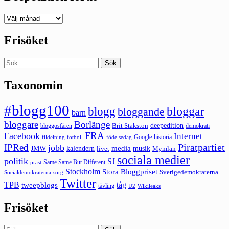
Deepedition
förut
Frisöket
Sök
efter:
Taxonomin
#blogg100
bloggar
blogg
bloggande
barn
bloggare
Borlänge
deepedition
Brit Stakston
bloggosfären
demokrati
FRA
Facebook
Internet
Google
historia
fildelning
fotboll
födelsedag
Piratpartiet
IPRed
jobb
kalendern
media
JMW
livet
musik
Mymlan
sociala medier
politik
SJ
Same Same But Different
präst
Stockholm
Stora Bloggpriset
Sverigedemokraterna
sorg
Socialdemokraterna
Twitter
TPB
tåg
tweepblogs
tävling
U2
Wikileaks
Frisöket
Sök