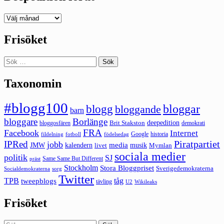
Deepedition
förut
Frisöket
Sök
efter:
Taxonomin
#blogg100
bloggar
blogg
bloggande
barn
bloggare
Borlänge
deepedition
Brit Stakston
bloggosfären
demokrati
FRA
Facebook
Internet
Google
historia
fildelning
fotboll
födelsedag
Piratpartiet
IPRed
jobb
kalendern
media
JMW
livet
musik
Mymlan
sociala medier
politik
SJ
Same Same But Different
präst
Stockholm
Stora Bloggpriset
Sverigedemokraterna
sorg
Socialdemokraterna
Twitter
TPB
tåg
tweepblogs
tävling
U2
Wikileaks
Frisöket
Sök