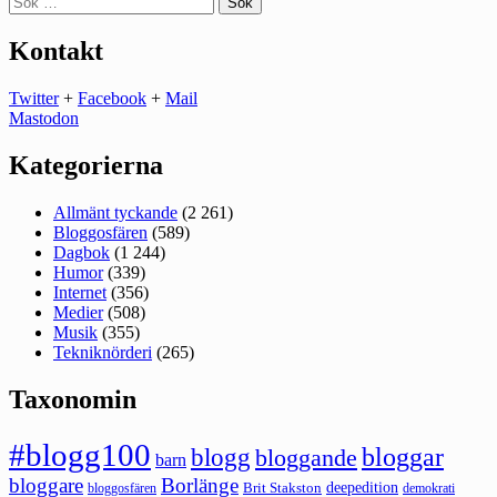
efter:
Kontakt
Twitter
+
Facebook
+
Mail
Mastodon
Kategorierna
Allmänt tyckande
(2 261)
Bloggosfären
(589)
Dagbok
(1 244)
Humor
(339)
Internet
(356)
Medier
(508)
Musik
(355)
Tekniknörderi
(265)
Taxonomin
#blogg100
bloggar
blogg
bloggande
barn
bloggare
Borlänge
deepedition
Brit Stakston
bloggosfären
demokrati