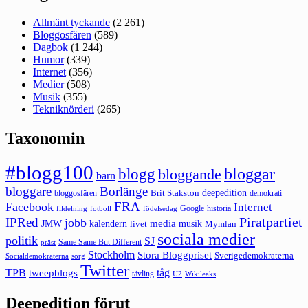
Allmänt tyckande
(2 261)
Bloggosfären
(589)
Dagbok
(1 244)
Humor
(339)
Internet
(356)
Medier
(508)
Musik
(355)
Tekniknörderi
(265)
Taxonomin
#blogg100
bloggar
blogg
bloggande
barn
bloggare
Borlänge
deepedition
Brit Stakston
bloggosfären
demokrati
FRA
Facebook
Internet
Google
historia
fildelning
fotboll
födelsedag
Piratpartiet
IPRed
jobb
kalendern
media
JMW
livet
musik
Mymlan
sociala medier
politik
SJ
Same Same But Different
präst
Stockholm
Stora Bloggpriset
Sverigedemokraterna
sorg
Socialdemokraterna
Twitter
TPB
tåg
tweepblogs
tävling
U2
Wikileaks
Deepedition förut