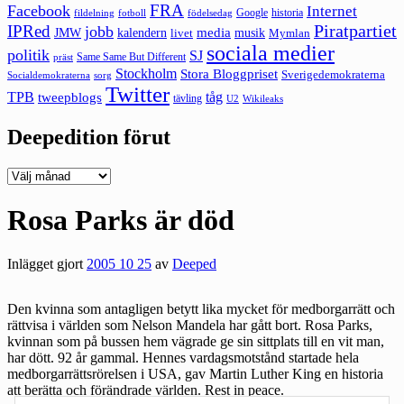
FRA
Facebook
Internet
Google
historia
fildelning
fotboll
födelsedag
Piratpartiet
IPRed
jobb
kalendern
media
JMW
livet
musik
Mymlan
sociala medier
politik
SJ
Same Same But Different
präst
Stockholm
Stora Bloggpriset
Sverigedemokraterna
sorg
Socialdemokraterna
Twitter
TPB
tåg
tweepblogs
tävling
U2
Wikileaks
Deepedition förut
Deepedition
förut
Rosa Parks är död
Inlägget gjort
2005 10 25
av
Deeped
Den kvinna som antagligen betytt lika mycket för medborgarrätt och
rättvisa i världen som Nelson Mandela har gått bort. Rosa Parks,
kvinnan som på bussen hem vägrade ge sin sittplats till en vit man,
har dött. 92 år gammal. Hennes vardagsmotstånd startade hela
medborgarrättsrörelsen i USA, gav Martin Luther King en historia
att berätta och förändrade världen. Rest in peace.