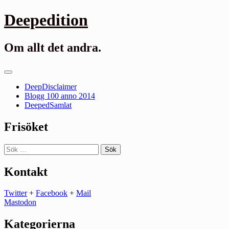
Gå
Deepedition
till
innehåll
Om allt det andra.
Primär
meny
DeepDisclaimer
Blogg 100 anno 2014
DeepedSamlat
Frisöket
Sök
efter:
Kontakt
Twitter
+
Facebook
+
Mail
Mastodon
Kategorierna