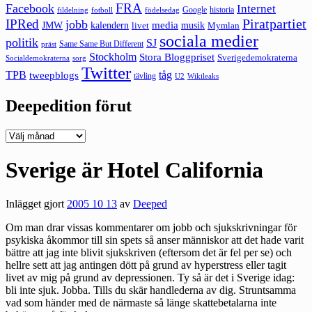
FRA
Facebook
Internet
Google
historia
fildelning
fotboll
födelsedag
Piratpartiet
IPRed
jobb
kalendern
media
JMW
livet
musik
Mymlan
sociala medier
politik
SJ
Same Same But Different
präst
Stockholm
Stora Bloggpriset
Sverigedemokraterna
sorg
Socialdemokraterna
Twitter
TPB
tåg
tweepblogs
tävling
U2
Wikileaks
Deepedition förut
Deepedition
förut
Sverige är Hotel California
Inlägget gjort
2005 10 13
av
Deeped
Om man drar vissas kommentarer om jobb och sjukskrivningar för
psykiska åkommor till sin spets så anser människor att det hade varit
bättre att jag inte blivit sjukskriven (eftersom det är fel per se) och
hellre sett att jag antingen dött på grund av hyperstress eller tagit
livet av mig på grund av depressionen. Ty så är det i Sverige idag:
bli inte sjuk. Jobba. Tills du skär handlederna av dig. Struntsamma
vad som händer med de närmaste så länge skattebetalarna inte