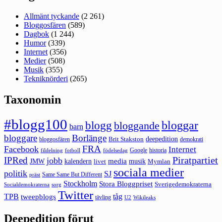
Allmänt tyckande
(2 261)
Bloggosfären
(589)
Dagbok
(1 244)
Humor
(339)
Internet
(356)
Medier
(508)
Musik
(355)
Tekniknörderi
(265)
Taxonomin
#blogg100
bloggar
blogg
bloggande
barn
bloggare
Borlänge
deepedition
Brit Stakston
bloggosfären
demokrati
FRA
Facebook
Internet
Google
historia
fildelning
fotboll
födelsedag
Piratpartiet
IPRed
jobb
kalendern
media
JMW
livet
musik
Mymlan
sociala medier
politik
SJ
Same Same But Different
präst
Stockholm
Stora Bloggpriset
Sverigedemokraterna
sorg
Socialdemokraterna
Twitter
TPB
tåg
tweepblogs
tävling
U2
Wikileaks
Deepedition förut