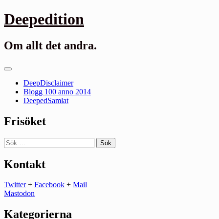
Gå
Deepedition
till
innehåll
Om allt det andra.
Primär
meny
DeepDisclaimer
Blogg 100 anno 2014
DeepedSamlat
Frisöket
Sök
efter:
Kontakt
Twitter
+
Facebook
+
Mail
Mastodon
Kategorierna