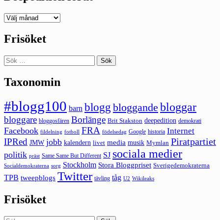
Deepedition
förut
Frisöket
Sök
efter:
Taxonomin
#blogg100
bloggar
blogg
bloggande
barn
bloggare
Borlänge
deepedition
Brit Stakston
bloggosfären
demokrati
FRA
Facebook
Internet
Google
historia
fildelning
fotboll
födelsedag
Piratpartiet
IPRed
jobb
kalendern
media
JMW
livet
musik
Mymlan
sociala medier
politik
SJ
Same Same But Different
präst
Stockholm
Stora Bloggpriset
Sverigedemokraterna
sorg
Socialdemokraterna
Twitter
TPB
tåg
tweepblogs
tävling
U2
Wikileaks
Frisöket
Sök