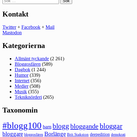
efter:
Kontakt
Twitter
+
Facebook
+
Mail
Mastodon
Kategorierna
Allmänt tyckande
(2 261)
Bloggosfären
(589)
Dagbok
(1 244)
Humor
(339)
Internet
(356)
Medier
(508)
Musik
(355)
Tekniknörderi
(265)
Taxonomin
#blogg100
bloggar
blogg
bloggande
barn
bloggare
Borlänge
deepedition
Brit Stakston
bloggosfären
demokrati