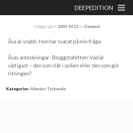
Gå
DEEPEDITION
till
PRI
MEN
innehåll
Inlägget gjort
2005 10 13
av
Deeped
Åsa är snabb. Hon har svarat på min fråga:
Åsas anteckningar- Bloggstafetten: Vad är
viktigast – den som slår i spiken eller den som gör
ritningen?
Kategorier:
Allmänt Tyckande