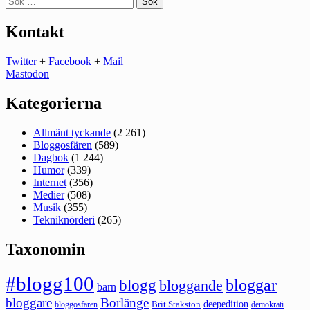
efter:
Kontakt
Twitter
+
Facebook
+
Mail
Mastodon
Kategorierna
Allmänt tyckande
(2 261)
Bloggosfären
(589)
Dagbok
(1 244)
Humor
(339)
Internet
(356)
Medier
(508)
Musik
(355)
Tekniknörderi
(265)
Taxonomin
#blogg100
bloggar
blogg
bloggande
barn
bloggare
Borlänge
deepedition
Brit Stakston
bloggosfären
demokrati