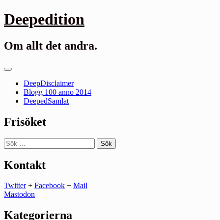
Gå
Deepedition
till
innehåll
Om allt det andra.
Primär
meny
DeepDisclaimer
Blogg 100 anno 2014
DeepedSamlat
Frisöket
Sök
efter:
Kontakt
Twitter
+
Facebook
+
Mail
Mastodon
Kategorierna