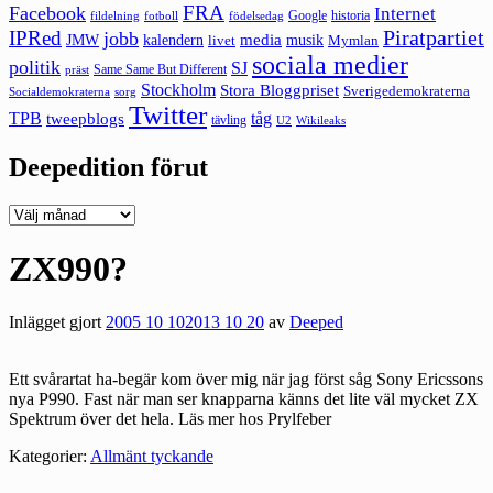
FRA
Facebook
Internet
Google
historia
fildelning
fotboll
födelsedag
Piratpartiet
IPRed
jobb
kalendern
media
JMW
livet
musik
Mymlan
sociala medier
politik
SJ
Same Same But Different
präst
Stockholm
Stora Bloggpriset
Sverigedemokraterna
sorg
Socialdemokraterna
Twitter
TPB
tåg
tweepblogs
tävling
U2
Wikileaks
Deepedition förut
Deepedition
förut
ZX990?
Inlägget gjort
2005 10 10
2013 10 20
av
Deeped
Ett svårartat ha-begär kom över mig när jag först såg Sony Ericssons
nya P990. Fast när man ser knapparna känns det lite väl mycket ZX
Spektrum över det hela. Läs mer hos
Prylfeber
Kategorier:
Allmänt tyckande