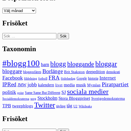
Deepedition
förut
Frisöket
Sök
efter:
Taxonomin
#blogg100
bloggar
blogg
bloggande
barn
bloggare
Borlänge
deepedition
Brit Stakston
bloggosfären
demokrati
FRA
Facebook
Internet
Google
historia
fildelning
fotboll
födelsedag
Piratpartiet
IPRed
jobb
kalendern
media
JMW
livet
musik
Mymlan
sociala medier
politik
SJ
Same Same But Different
präst
Stockholm
Stora Bloggpriset
Sverigedemokraterna
sorg
Socialdemokraterna
Twitter
TPB
tåg
tweepblogs
tävling
U2
Wikileaks
Frisöket
Sök