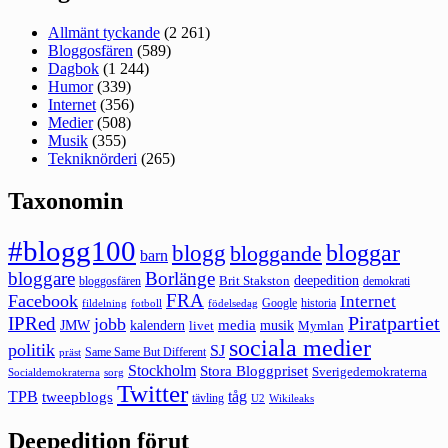
Allmänt tyckande
(2 261)
Bloggosfären
(589)
Dagbok
(1 244)
Humor
(339)
Internet
(356)
Medier
(508)
Musik
(355)
Tekniknörderi
(265)
Taxonomin
#blogg100
bloggar
blogg
bloggande
barn
bloggare
Borlänge
deepedition
Brit Stakston
bloggosfären
demokrati
FRA
Facebook
Internet
Google
historia
fildelning
fotboll
födelsedag
Piratpartiet
IPRed
jobb
kalendern
media
JMW
livet
musik
Mymlan
sociala medier
politik
SJ
Same Same But Different
präst
Stockholm
Stora Bloggpriset
Sverigedemokraterna
sorg
Socialdemokraterna
Twitter
TPB
tåg
tweepblogs
tävling
U2
Wikileaks
Deepedition förut