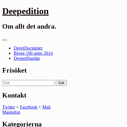
Gå
Deepedition
till
innehåll
Om allt det andra.
Primär
meny
DeepDisclaimer
Blogg 100 anno 2014
DeepedSamlat
Frisöket
Sök
efter:
Kontakt
Twitter
+
Facebook
+
Mail
Mastodon
Kategorierna