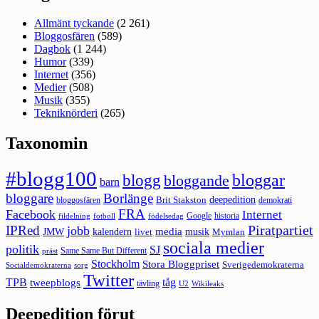
Allmänt tyckande
(2 261)
Bloggosfären
(589)
Dagbok
(1 244)
Humor
(339)
Internet
(356)
Medier
(508)
Musik
(355)
Tekniknörderi
(265)
Taxonomin
#blogg100
bloggar
blogg
bloggande
barn
bloggare
Borlänge
deepedition
Brit Stakston
bloggosfären
demokrati
FRA
Facebook
Internet
Google
historia
fildelning
fotboll
födelsedag
Piratpartiet
IPRed
jobb
kalendern
media
JMW
livet
musik
Mymlan
sociala medier
politik
SJ
Same Same But Different
präst
Stockholm
Stora Bloggpriset
Sverigedemokraterna
sorg
Socialdemokraterna
Twitter
TPB
tåg
tweepblogs
tävling
U2
Wikileaks
Deepedition förut