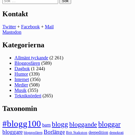
efter:
Kontakt
Twitter
+
Facebook
+
Mail
Mastodon
Kategorierna
Allmänt tyckande
(2 261)
Bloggosfären
(589)
Dagbok
(1 244)
Humor
(339)
Internet
(356)
Medier
(508)
Musik
(355)
Tekniknörderi
(265)
Taxonomin
#blogg100
bloggar
blogg
bloggande
barn
bloggare
Borlänge
deepedition
Brit Stakston
bloggosfären
demokrati