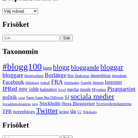
Deepedition
förut
Frisöket
Sök
efter:
Taxonomin
#blogg100
bloggar
blogg
bloggande
barn
bloggare
Borlänge
deepedition
Brit Stakston
bloggosfären
demokrati
FRA
Facebook
Internet
Google
historia
fildelning
fotboll
födelsedag
Piratpartiet
IPRed
jobb
kalendern
media
JMW
livet
musik
Mymlan
sociala medier
politik
SJ
Same Same But Different
präst
Stockholm
Stora Bloggpriset
Sverigedemokraterna
sorg
Socialdemokraterna
Twitter
TPB
tåg
tweepblogs
tävling
U2
Wikileaks
Frisöket
Sök