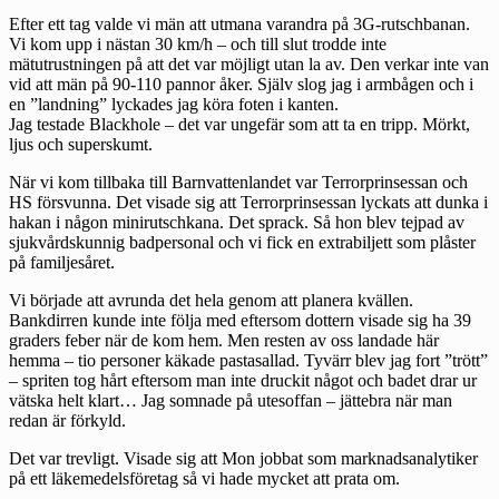
Efter ett tag valde vi män att utmana varandra på 3G-rutschbanan.
Vi kom upp i nästan 30 km/h – och till slut trodde inte
mätutrustningen på att det var möjligt utan la av. Den verkar inte van
vid att män på 90-110 pannor åker. Själv slog jag i armbågen och i
en ”landning” lyckades jag köra foten i kanten.
Jag testade Blackhole – det var ungefär som att ta en tripp. Mörkt,
ljus och superskumt.
När vi kom tillbaka till Barnvattenlandet var Terrorprinsessan och
HS försvunna. Det visade sig att Terrorprinsessan lyckats att dunka i
hakan i någon minirutschkana. Det sprack. Så hon blev tejpad av
sjukvårdskunnig badpersonal och vi fick en extrabiljett som plåster
på familjesåret.
Vi började att avrunda det hela genom att planera kvällen.
Bankdirren kunde inte följa med eftersom dottern visade sig ha 39
graders feber när de kom hem. Men resten av oss landade här
hemma – tio personer käkade pastasallad. Tyvärr blev jag fort ”trött”
– spriten tog hårt eftersom man inte druckit något och badet drar ur
vätska helt klart… Jag somnade på utesoffan – jättebra när man
redan är förkyld.
Det var trevligt. Visade sig att Mon jobbat som marknadsanalytiker
på ett läkemedelsföretag så vi hade mycket att prata om.