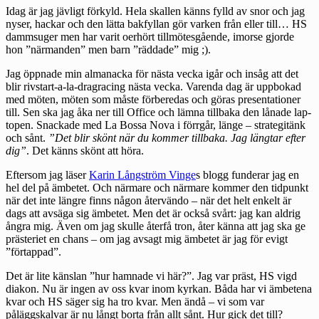
Idag är jag jävligt förkyld. Hela skallen känns fylld av snor och jag
nyser, hackar och den lätta bakfyllan gör varken från eller till… HS
dammsuger men har varit oerhört tillmötesgående, imorse gjorde
hon ”närmanden” men barn ”räddade” mig ;).
Jag öppnade min almanacka för nästa vecka igår och insåg att det
blir rivstart-a-la-dragracing nästa vecka. Varenda dag är uppbokad
med möten, möten som måste förberedas och göras presentationer
till. Sen ska jag åka ner till Office och lämna tillbaka den lånade lap-
topen. Snackade med La Bossa Nova i förrgår, länge – strategitänk
och sånt.
”Det blir skönt när du kommer tillbaka. Jag längtar efter
dig”
. Det känns skönt att höra.
Eftersom jag läser
Karin Långström Vinge
s blogg funderar jag en
hel del på ämbetet. Och närmare och närmare kommer den tidpunkt
när det inte längre finns någon återvändo – när det helt enkelt är
dags att avsäga sig ämbetet. Men det är också svårt: jag kan aldrig
ångra mig. Även om jag skulle återfå tron, åter känna att jag ska ge
prästeriet en chans – om jag avsagt mig ämbetet är jag för evigt
”förtappad”.
Det är lite känslan ”hur hamnade vi här?”. Jag var präst, HS vigd
diakon. Nu är ingen av oss kvar inom kyrkan. Båda har vi ämbetena
kvar och HS säger sig ha tro kvar. Men ändå – vi som var
påläggskalvar är nu långt borta från allt sånt. Hur gick det till?