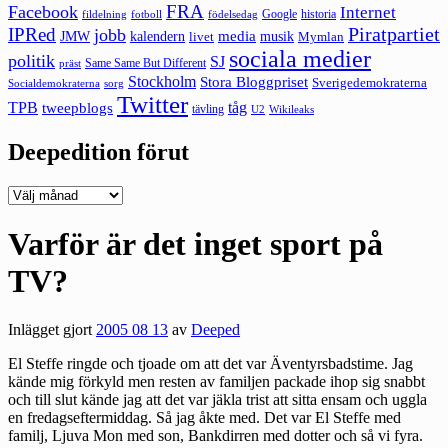
FRA
Facebook
Internet
Google
historia
fildelning
fotboll
födelsedag
Piratpartiet
IPRed
jobb
kalendern
media
JMW
livet
musik
Mymlan
sociala medier
politik
SJ
Same Same But Different
präst
Stockholm
Stora Bloggpriset
Sverigedemokraterna
sorg
Socialdemokraterna
Twitter
TPB
tåg
tweepblogs
tävling
U2
Wikileaks
Deepedition förut
Deepedition
förut
Varför är det inget sport på
TV?
Inlägget gjort
2005 08 13
av
Deeped
El Steffe ringde och tjoade om att det var Äventyrsbadstime. Jag
kände mig förkyld men resten av familjen packade ihop sig snabbt
och till slut kände jag att det var jäkla trist att sitta ensam och uggla
en fredagseftermiddag. Så jag åkte med. Det var El Steffe med
familj, Ljuva Mon med son, Bankdirren med dotter och så vi fyra.