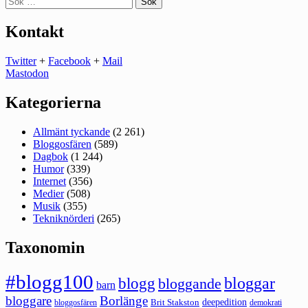
efter:
Kontakt
Twitter
+
Facebook
+
Mail
Mastodon
Kategorierna
Allmänt tyckande
(2 261)
Bloggosfären
(589)
Dagbok
(1 244)
Humor
(339)
Internet
(356)
Medier
(508)
Musik
(355)
Tekniknörderi
(265)
Taxonomin
#blogg100
bloggar
blogg
bloggande
barn
bloggare
Borlänge
deepedition
Brit Stakston
bloggosfären
demokrati