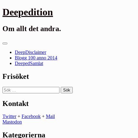
Gå
Deepedition
till
innehåll
Om allt det andra.
Primär
meny
DeepDisclaimer
Blogg 100 anno 2014
DeepedSamlat
Frisöket
Sök
efter:
Kontakt
Twitter
+
Facebook
+
Mail
Mastodon
Kategorierna