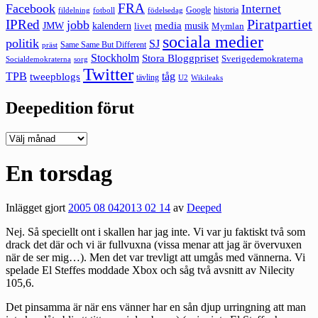
FRA
Facebook
Internet
Google
historia
fildelning
fotboll
födelsedag
Piratpartiet
IPRed
jobb
kalendern
media
JMW
livet
musik
Mymlan
sociala medier
politik
SJ
Same Same But Different
präst
Stockholm
Stora Bloggpriset
Sverigedemokraterna
sorg
Socialdemokraterna
Twitter
TPB
tåg
tweepblogs
tävling
U2
Wikileaks
Deepedition förut
Deepedition
förut
En torsdag
Inlägget gjort
2005 08 04
2013 02 14
av
Deeped
Nej. Så speciellt ont i skallen har jag inte. Vi var ju faktiskt två som
drack det där och vi är fullvuxna (vissa menar att jag är övervuxen
när de ser mig…). Men det var trevligt att umgås med vännerna. Vi
spelade El Steffes moddade Xbox och såg två avsnitt av Nilecity
105,6.
Det pinsamma är när ens vänner har en sån djup urringning att man