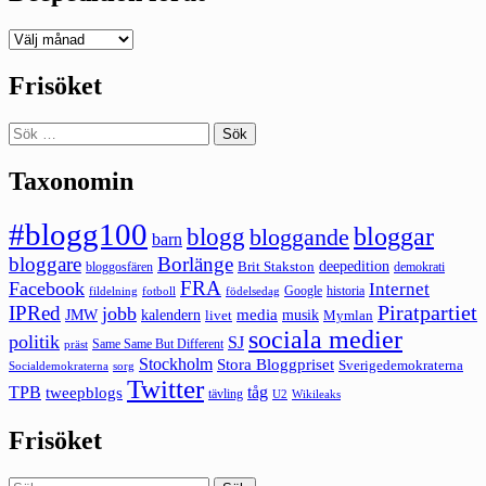
Deepedition
förut
Frisöket
Sök
efter:
Taxonomin
#blogg100
bloggar
blogg
bloggande
barn
bloggare
Borlänge
deepedition
Brit Stakston
bloggosfären
demokrati
FRA
Facebook
Internet
Google
historia
fildelning
fotboll
födelsedag
Piratpartiet
IPRed
jobb
kalendern
media
JMW
livet
musik
Mymlan
sociala medier
politik
SJ
Same Same But Different
präst
Stockholm
Stora Bloggpriset
Sverigedemokraterna
sorg
Socialdemokraterna
Twitter
TPB
tåg
tweepblogs
tävling
U2
Wikileaks
Frisöket
Sök