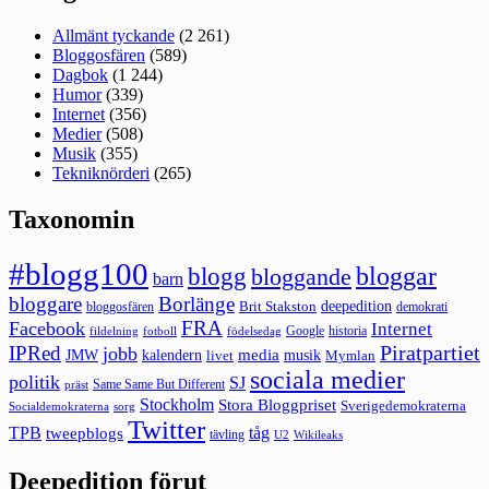
Allmänt tyckande
(2 261)
Bloggosfären
(589)
Dagbok
(1 244)
Humor
(339)
Internet
(356)
Medier
(508)
Musik
(355)
Tekniknörderi
(265)
Taxonomin
#blogg100
bloggar
blogg
bloggande
barn
bloggare
Borlänge
deepedition
Brit Stakston
bloggosfären
demokrati
FRA
Facebook
Internet
Google
historia
fildelning
fotboll
födelsedag
Piratpartiet
IPRed
jobb
kalendern
media
JMW
livet
musik
Mymlan
sociala medier
politik
SJ
Same Same But Different
präst
Stockholm
Stora Bloggpriset
Sverigedemokraterna
sorg
Socialdemokraterna
Twitter
TPB
tåg
tweepblogs
tävling
U2
Wikileaks
Deepedition förut