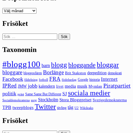
Deepedition
förut
Frisöket
Sök
efter:
Taxonomin
#blogg100
bloggar
blogg
bloggande
barn
bloggare
Borlänge
deepedition
Brit Stakston
bloggosfären
demokrati
FRA
Facebook
Internet
Google
historia
fildelning
fotboll
födelsedag
Piratpartiet
IPRed
jobb
kalendern
media
JMW
livet
musik
Mymlan
sociala medier
politik
SJ
Same Same But Different
präst
Stockholm
Stora Bloggpriset
Sverigedemokraterna
sorg
Socialdemokraterna
Twitter
TPB
tåg
tweepblogs
tävling
U2
Wikileaks
Frisöket
Sök