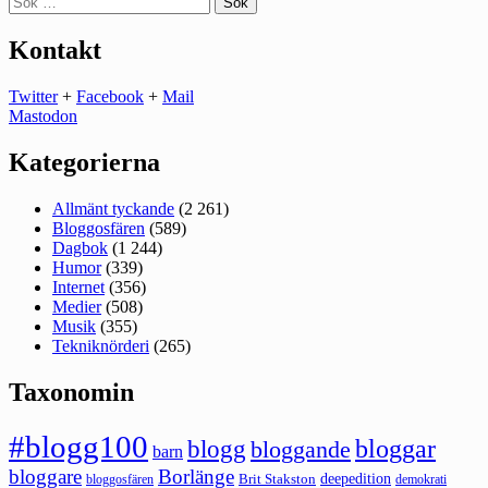
efter:
Kontakt
Twitter
+
Facebook
+
Mail
Mastodon
Kategorierna
Allmänt tyckande
(2 261)
Bloggosfären
(589)
Dagbok
(1 244)
Humor
(339)
Internet
(356)
Medier
(508)
Musik
(355)
Tekniknörderi
(265)
Taxonomin
#blogg100
bloggar
blogg
bloggande
barn
bloggare
Borlänge
deepedition
Brit Stakston
bloggosfären
demokrati