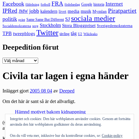
FRA
Facebook
Internet
Google
historia
fildelning
fotboll
födelsedag
Piratpartiet
IPRed
jobb
kalendern
media
JMW
livet
musik
Mymlan
sociala medier
politik
SJ
Same Same But Different
präst
Stockholm
Stora Bloggpriset
Sverigedemokraterna
sorg
Socialdemokraterna
Twitter
TPB
tåg
tweepblogs
tävling
U2
Wikileaks
Deepedition förut
Deepedition
förut
Civila tar lagen i egna händer
Inlägget gjort
2005 08 04
av
Deeped
Om det här är sant så är det allvarligt.
Hämnd motivet bakom kidnappning
Integritet och cookies: Den här webbplatsen använder cookies. Genom att fortsätta
(sen känns det lite udda att ”vanliga svenskar” lyckas få tag på två
använda den här webbplatsen godkänner du deras användning.
avsågade hagelpangare)
Om du vill veta mer, inklusive hur du kontrollerar cookies, se:
Cookie-policy
Kategorier:
Allmänt tyckande