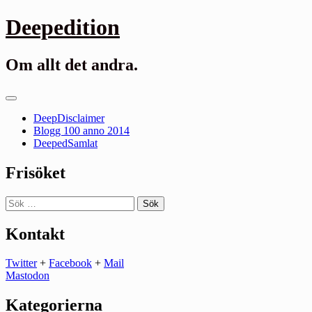
Gå
Deepedition
till
innehåll
Om allt det andra.
Primär
meny
DeepDisclaimer
Blogg 100 anno 2014
DeepedSamlat
Frisöket
Sök
efter:
Kontakt
Twitter
+
Facebook
+
Mail
Mastodon
Kategorierna