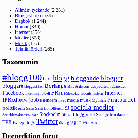
Allmänt tyckande
(2 261)
Bloggosfären
(589)
Dagbok
(1 244)
Humor
(339)
Internet
(356)
Medier
(508)
Musik
(355)
Tekniknörderi
(265)
Taxonomin
#blogg100
bloggar
blogg
bloggande
barn
bloggare
Borlänge
deepedition
Brit Stakston
bloggosfären
demokrati
FRA
Facebook
Internet
Google
historia
fildelning
fotboll
födelsedag
Piratpartiet
IPRed
jobb
kalendern
media
JMW
livet
musik
Mymlan
sociala medier
politik
SJ
Same Same But Different
präst
Stockholm
Stora Bloggpriset
Sverigedemokraterna
sorg
Socialdemokraterna
Twitter
TPB
tåg
tweepblogs
tävling
U2
Wikileaks
Deepedition förut