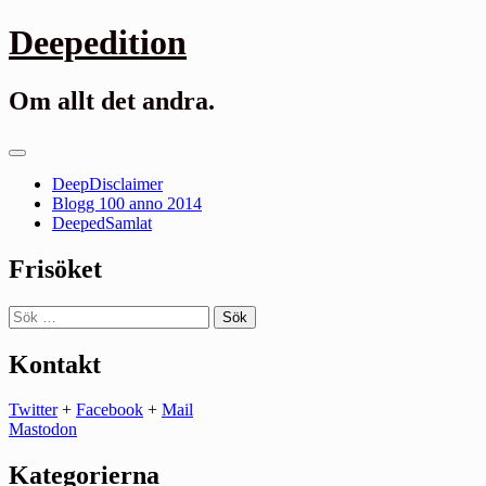
Gå
Deepedition
till
innehåll
Om allt det andra.
Primär
meny
DeepDisclaimer
Blogg 100 anno 2014
DeepedSamlat
Frisöket
Sök
efter:
Kontakt
Twitter
+
Facebook
+
Mail
Mastodon
Kategorierna