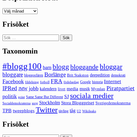
Deepedition
förut
Frisöket
Sök
efter:
Taxonomin
#blogg100
bloggar
blogg
bloggande
barn
bloggare
Borlänge
deepedition
Brit Stakston
bloggosfären
demokrati
FRA
Facebook
Internet
Google
historia
fildelning
fotboll
födelsedag
Piratpartiet
IPRed
jobb
kalendern
media
JMW
livet
musik
Mymlan
sociala medier
politik
SJ
Same Same But Different
präst
Stockholm
Stora Bloggpriset
Sverigedemokraterna
sorg
Socialdemokraterna
Twitter
TPB
tåg
tweepblogs
tävling
U2
Wikileaks
Frisöket
Sök