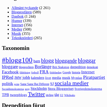
Allmänt tyckande
(2 261)
Bloggosfären
(589)
Dagbok
(1 244)
Humor
(339)
Internet
(356)
Medier
(508)
Musik
(355)
Tekniknörderi
(265)
Taxonomin
#blogg100
bloggar
blogg
bloggande
barn
bloggare
Borlänge
deepedition
Brit Stakston
bloggosfären
demokrati
FRA
Facebook
Internet
Google
historia
fildelning
fotboll
födelsedag
Piratpartiet
IPRed
jobb
kalendern
media
JMW
livet
musik
Mymlan
sociala medier
politik
SJ
Same Same But Different
präst
Stockholm
Stora Bloggpriset
Sverigedemokraterna
sorg
Socialdemokraterna
Twitter
TPB
tåg
tweepblogs
tävling
U2
Wikileaks
Deepedition förut