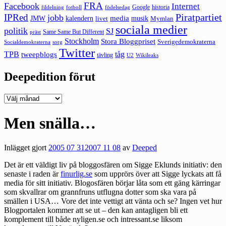
FRA
Facebook
Internet
Google
historia
fildelning
fotboll
födelsedag
Piratpartiet
IPRed
jobb
kalendern
media
JMW
livet
musik
Mymlan
sociala medier
politik
SJ
Same Same But Different
präst
Stockholm
Stora Bloggpriset
Sverigedemokraterna
sorg
Socialdemokraterna
Twitter
TPB
tåg
tweepblogs
tävling
U2
Wikileaks
Deepedition förut
Deepedition
förut
Men snälla…
Inlägget gjort
2005 07 31
2007 11 08
av
Deeped
Det är ett väldigt liv på bloggosfären om Sigge Eklunds initiativ: den
senaste i raden är
finurlig.se
som upprörs över att Sigge lyckats att få
media för sitt initiativ. Blogosfären börjar låta som ett gäng kärringar
som skvallrar om grannfruns utflugna dotter som ska vara på
smällen i USA… Vore det inte vettigt att vänta och se? Ingen vet hur
Blogportalen kommer att se ut – den kan antagligen bli ett
komplement till både nyligen.se och intressant.se liksom