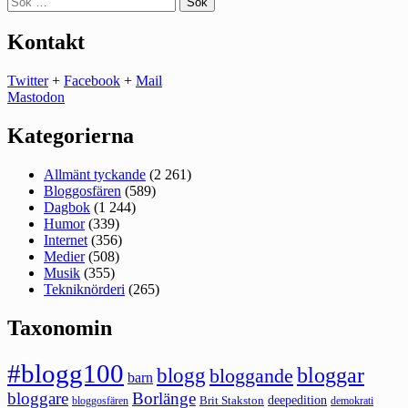
efter:
Kontakt
Twitter
+
Facebook
+
Mail
Mastodon
Kategorierna
Allmänt tyckande
(2 261)
Bloggosfären
(589)
Dagbok
(1 244)
Humor
(339)
Internet
(356)
Medier
(508)
Musik
(355)
Tekniknörderi
(265)
Taxonomin
#blogg100
bloggar
blogg
bloggande
barn
bloggare
Borlänge
deepedition
Brit Stakston
bloggosfären
demokrati