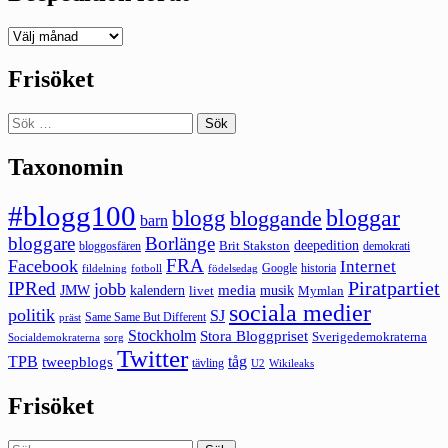
Deepedition
förut
Frisöket
Sök
efter:
Taxonomin
#blogg100
bloggar
blogg
bloggande
barn
bloggare
Borlänge
deepedition
Brit Stakston
bloggosfären
demokrati
FRA
Facebook
Internet
Google
historia
fildelning
fotboll
födelsedag
Piratpartiet
IPRed
jobb
kalendern
media
JMW
livet
musik
Mymlan
sociala medier
politik
SJ
Same Same But Different
präst
Stockholm
Stora Bloggpriset
Sverigedemokraterna
sorg
Socialdemokraterna
Twitter
TPB
tåg
tweepblogs
tävling
U2
Wikileaks
Frisöket
Sök