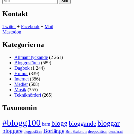
efter:
Kontakt
Twitter
+
Facebook
+
Mail
Mastodon
Kategorierna
Allmänt tyckande
(2 261)
Bloggosfären
(589)
Dagbok
(1 244)
Humor
(339)
Internet
(356)
Medier
(508)
Musik
(355)
Tekniknörderi
(265)
Taxonomin
#blogg100
bloggar
blogg
bloggande
barn
bloggare
Borlänge
deepedition
Brit Stakston
bloggosfären
demokrati