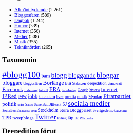
Allmänt tyckande
(2 261)
Bloggosfären
(589)
Dagbok
(1 244)
Humor
(339)
Internet
(356)
Medier
(508)
Musik
(355)
Tekniknörderi
(265)
Taxonomin
#blogg100
bloggar
blogg
bloggande
barn
bloggare
Borlänge
deepedition
Brit Stakston
bloggosfären
demokrati
FRA
Facebook
Internet
Google
historia
fildelning
fotboll
födelsedag
Piratpartiet
IPRed
jobb
kalendern
media
JMW
livet
musik
Mymlan
sociala medier
politik
SJ
Same Same But Different
präst
Stockholm
Stora Bloggpriset
Sverigedemokraterna
sorg
Socialdemokraterna
Twitter
TPB
tåg
tweepblogs
tävling
U2
Wikileaks
Deepedition förut