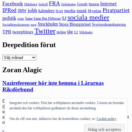
FRA
Facebook
Internet
Google
historia
fildelning
fotboll
födelsedag
Piratpartiet
IPRed
jobb
kalendern
media
JMW
livet
musik
Mymlan
sociala medier
politik
SJ
Same Same But Different
präst
Stockholm
Stora Bloggpriset
Sverigedemokraterna
sorg
Socialdemokraterna
Twitter
TPB
tåg
tweepblogs
tävling
U2
Wikileaks
Deepedition förut
Deepedition
förut
Zoran Alagic
Nazireferenser hör inte hemma i Lärarnas
Riksförbund
Den lugna fredagseftermiddagen blev något annat när en tweet från
Integritet och cookies: Den här webbplatsen använder cookies. Genom att fortsätta
@lararnas dök upp som hade klara referenser till Tredje riket. Inte
använda den här webbplatsen godkänner du deras användning.
utan att man funderade om kontot blivit övertaget av ett gäng SD-
are. Dock visade det sig senare att så inte var fallet. Det är lätt att det
Om du vill veta mer, inklusive hur du kontrollerar cookies, se:
Cookie-policy
ofta blir väldigt hetsigt på Twitter. Farten […]
"Nazireferenser