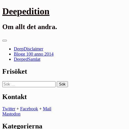
Gå
Deepedition
till
innehåll
Om allt det andra.
Primär
meny
DeepDisclaimer
Blogg 100 anno 2014
DeepedSamlat
Frisöket
Sök
efter:
Kontakt
Twitter
+
Facebook
+
Mail
Mastodon
Kategorierna