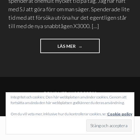
spenderat ohemult mycket tid på tåg. Jag har haft
med SJ att göra förr om man säger. Spenderade lite
tid med att försöka utröna hur det egentligen står
till med de nya snabbtågen X3000. […]
"X3000
LÄS MER
–
ETT
SNABBTÅG
UTAN
SNABB"
DRIVS MED WORDPRESS
Integritet och cookies: Den här webbplatsen använder cookies. Genom att
TEMA: INTERGALACTIC AV
WORDPRESS.COM
.
fortsätta använda den här webbplatsen godkänner du deras användning.
Om du vill veta mer, inklusive hur du kontrollerar cookies, se:
Cookie-policy