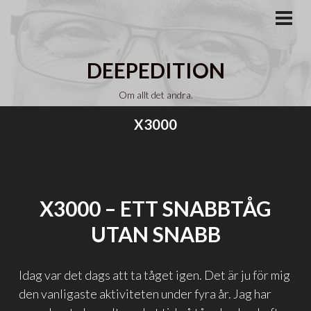
Gå
till
PRI
MEN
innehåll
DEEPEDITION
Om allt det andra.
X3000
X3000 – ETT SNABBTÅG
UTAN SNABB
Idag var det dags att ta tåget igen. Det är ju för mig
den vanligaste aktiviteten under fyra år. Jag har