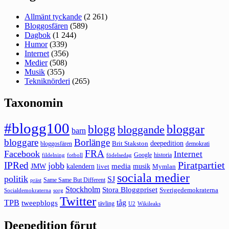
Allmänt tyckande
(2 261)
Bloggosfären
(589)
Dagbok
(1 244)
Humor
(339)
Internet
(356)
Medier
(508)
Musik
(355)
Tekniknörderi
(265)
Taxonomin
#blogg100
bloggar
blogg
bloggande
barn
bloggare
Borlänge
deepedition
Brit Stakston
bloggosfären
demokrati
FRA
Facebook
Internet
Google
historia
fildelning
fotboll
födelsedag
Piratpartiet
IPRed
jobb
kalendern
media
JMW
livet
musik
Mymlan
sociala medier
politik
SJ
Same Same But Different
präst
Stockholm
Stora Bloggpriset
Sverigedemokraterna
sorg
Socialdemokraterna
Twitter
TPB
tåg
tweepblogs
tävling
U2
Wikileaks
Deepedition förut