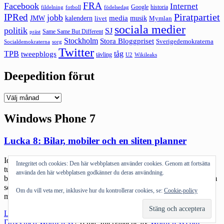
FRA
Facebook
Internet
Google
historia
fildelning
fotboll
födelsedag
Piratpartiet
IPRed
jobb
kalendern
media
JMW
livet
musik
Mymlan
sociala medier
politik
SJ
Same Same But Different
präst
Stockholm
Stora Bloggpriset
Sverigedemokraterna
sorg
Socialdemokraterna
Twitter
TPB
tåg
tweepblogs
tävling
U2
Wikileaks
Deepedition förut
Deepedition
förut
Windows Phone 7
Lucka 8: Bilar, mobiler och en sliten planner
Idag blir det en kort uppdatering. Jag är galet trött. Det har varit en
Integritet och cookies: Den här webbplatsen använder cookies. Genom att fortsätta
tuff månad. Det har varit en intensiv höst. Men det gör inget. Nu
använda den här webbplatsen godkänner du deras användning.
börjar det bli dags för lite ledigt snart. Fylla på batterierna, ladda om
servern och formatera om vissa delar av cacheminnet. [insert valfria
Om du vill veta mer, inklusive hur du kontrollerar cookies, se:
Cookie-policy
metaforer för vilande] Imorgon sista […]
"Lucka
Läs mer
8:
Drivs med WordPress
|
Tema: Intergalactic av
WordPress.com
.