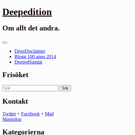
Gå
Deepedition
till
innehåll
Om allt det andra.
Primär
meny
DeepDisclaimer
Blogg 100 anno 2014
DeepedSamlat
Frisöket
Sök
efter:
Kontakt
Twitter
+
Facebook
+
Mail
Mastodon
Kategorierna