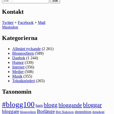
efter:
Kontakt
Twitter
+
Facebook
+
Mail
Mastodon
Kategorierna
Allmänt tyckande
(2 261)
Bloggosfären
(589)
Dagbok
(1 244)
Humor
(339)
Internet
(356)
Medier
(508)
Musik
(355)
Tekniknörderi
(265)
Taxonomin
#blogg100
bloggar
blogg
bloggande
barn
bloggare
Borlänge
deepedition
Brit Stakston
bloggosfären
demokrati