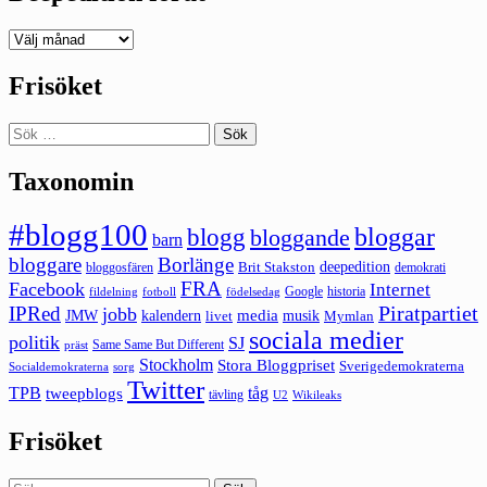
Deepedition
förut
Frisöket
Sök
efter:
Taxonomin
#blogg100
bloggar
blogg
bloggande
barn
bloggare
Borlänge
deepedition
Brit Stakston
bloggosfären
demokrati
FRA
Facebook
Internet
Google
historia
fildelning
fotboll
födelsedag
Piratpartiet
IPRed
jobb
kalendern
media
JMW
livet
musik
Mymlan
sociala medier
politik
SJ
Same Same But Different
präst
Stockholm
Stora Bloggpriset
Sverigedemokraterna
sorg
Socialdemokraterna
Twitter
TPB
tåg
tweepblogs
tävling
U2
Wikileaks
Frisöket
Sök