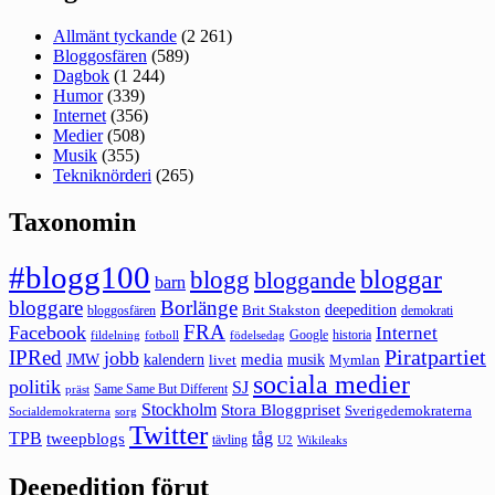
Allmänt tyckande
(2 261)
Bloggosfären
(589)
Dagbok
(1 244)
Humor
(339)
Internet
(356)
Medier
(508)
Musik
(355)
Tekniknörderi
(265)
Taxonomin
#blogg100
bloggar
blogg
bloggande
barn
bloggare
Borlänge
deepedition
Brit Stakston
bloggosfären
demokrati
FRA
Facebook
Internet
Google
historia
fildelning
fotboll
födelsedag
Piratpartiet
IPRed
jobb
kalendern
media
JMW
livet
musik
Mymlan
sociala medier
politik
SJ
Same Same But Different
präst
Stockholm
Stora Bloggpriset
Sverigedemokraterna
sorg
Socialdemokraterna
Twitter
TPB
tåg
tweepblogs
tävling
U2
Wikileaks
Deepedition förut