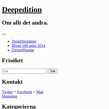
Gå
Deepedition
till
innehåll
Om allt det andra.
Primär
meny
DeepDisclaimer
Blogg 100 anno 2014
DeepedSamlat
Frisöket
Sök
efter:
Kontakt
Twitter
+
Facebook
+
Mail
Mastodon
Kategorierna