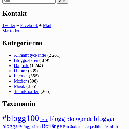
efter:
Kontakt
Twitter
+
Facebook
+
Mail
Mastodon
Kategorierna
Allmänt tyckande
(2 261)
Bloggosfären
(589)
Dagbok
(1 244)
Humor
(339)
Internet
(356)
Medier
(508)
Musik
(355)
Tekniknörderi
(265)
Taxonomin
#blogg100
bloggar
blogg
bloggande
barn
bloggare
Borlänge
deepedition
Brit Stakston
bloggosfären
demokrati