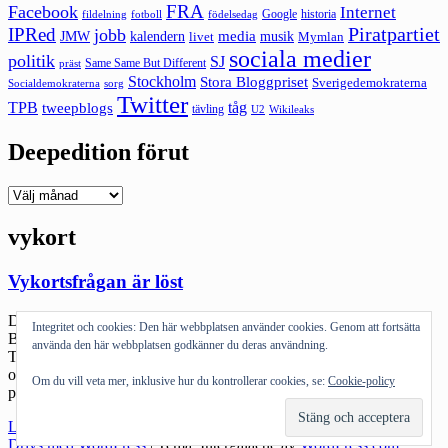
FRA
Facebook
Internet
Google
historia
fildelning
fotboll
födelsedag
Piratpartiet
IPRed
jobb
kalendern
media
JMW
livet
musik
Mymlan
sociala medier
politik
SJ
Same Same But Different
präst
Stockholm
Stora Bloggpriset
Sverigedemokraterna
sorg
Socialdemokraterna
Twitter
TPB
tåg
tweepblogs
tävling
U2
Wikileaks
Deepedition förut
Deepedition
förut
vykort
Vykortsfrågan är löst
Den här artikeln om att det var svårt att få tag på lokala vykort i
Integritet och cookies: Den här webbplatsen använder cookies. Genom att fortsätta
Borlänge kändes viktig att notera. Bland annat valde Borlänge
använda den här webbplatsen godkänner du deras användning.
Tidning att slå upp den på en helsida på typ sida 5. Stort problem
onekligen. Enligt PTS undersökning om Svenska folkets brev och
Om du vill veta mer, inklusive hur du kontrollerar cookies, se:
Cookie-policy
postvanor räknar man att hela 37 % av […]
"Vykortsfrågan
Läs mer
är
Drivs med WordPress
|
Tema: Intergalactic av
WordPress.com
.