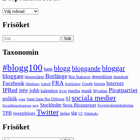
Deepedition
förut
Frisöket
Sök
efter:
Taxonomin
#blogg100
bloggar
blogg
bloggande
barn
bloggare
Borlänge
deepedition
Brit Stakston
bloggosfären
demokrati
FRA
Facebook
Internet
Google
historia
fildelning
fotboll
födelsedag
Piratpartiet
IPRed
jobb
kalendern
media
JMW
livet
musik
Mymlan
sociala medier
politik
SJ
Same Same But Different
präst
Stockholm
Stora Bloggpriset
Sverigedemokraterna
sorg
Socialdemokraterna
Twitter
TPB
tåg
tweepblogs
tävling
U2
Wikileaks
Frisöket
Sök