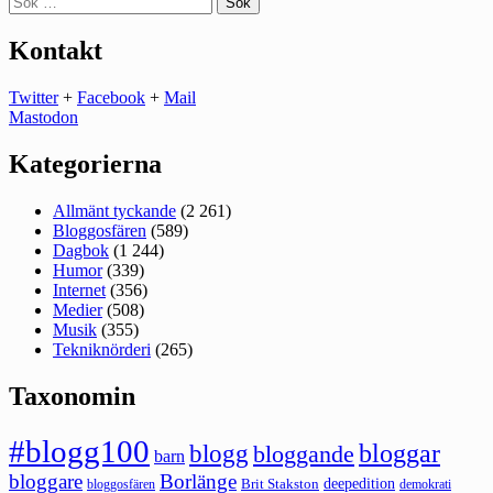
efter:
Kontakt
Twitter
+
Facebook
+
Mail
Mastodon
Kategorierna
Allmänt tyckande
(2 261)
Bloggosfären
(589)
Dagbok
(1 244)
Humor
(339)
Internet
(356)
Medier
(508)
Musik
(355)
Tekniknörderi
(265)
Taxonomin
#blogg100
bloggar
blogg
bloggande
barn
bloggare
Borlänge
deepedition
Brit Stakston
bloggosfären
demokrati