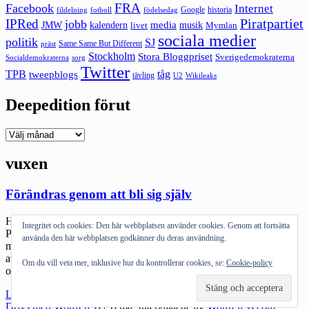
FRA
Facebook
Internet
Google
historia
fildelning
fotboll
födelsedag
Piratpartiet
IPRed
jobb
kalendern
media
JMW
livet
musik
Mymlan
sociala medier
politik
SJ
Same Same But Different
präst
Stockholm
Stora Bloggpriset
Sverigedemokraterna
sorg
Socialdemokraterna
Twitter
TPB
tåg
tweepblogs
tävling
U2
Wikileaks
Deepedition förut
Deepedition
förut
vuxen
Förändras genom att bli sig själv
Hur har er dag varit? En bra dag helt enkelt. Så avslutar Il
Integritet och cookies: Den här webbplatsen använder cookies. Genom att fortsätta
Professore (jodå, jag vet vad han heter på riktigt – han sitter snett
använda den här webbplatsen godkänner du deras användning.
mittemot mig i det öppna kontorslandskapet när jag är i Sthlm :)) en
av rapporterna från deras Dubairesa. En riktigt bra dag. Det har jag
Om du vill veta mer, inklusive hur du kontrollerar cookies, se:
Cookie-policy
också haft idag men […]
"Förändras
Läs mer
genom
Drivs med WordPress
|
Tema: Intergalactic av
WordPress.com
.