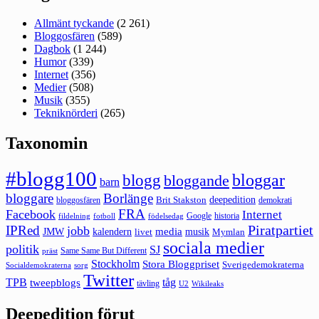
Allmänt tyckande
(2 261)
Bloggosfären
(589)
Dagbok
(1 244)
Humor
(339)
Internet
(356)
Medier
(508)
Musik
(355)
Tekniknörderi
(265)
Taxonomin
#blogg100
bloggar
blogg
bloggande
barn
bloggare
Borlänge
deepedition
Brit Stakston
bloggosfären
demokrati
FRA
Facebook
Internet
Google
historia
fildelning
fotboll
födelsedag
Piratpartiet
IPRed
jobb
kalendern
media
JMW
livet
musik
Mymlan
sociala medier
politik
SJ
Same Same But Different
präst
Stockholm
Stora Bloggpriset
Sverigedemokraterna
sorg
Socialdemokraterna
Twitter
TPB
tåg
tweepblogs
tävling
U2
Wikileaks
Deepedition förut