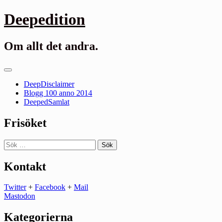
Gå
Deepedition
till
innehåll
Om allt det andra.
Primär
meny
DeepDisclaimer
Blogg 100 anno 2014
DeepedSamlat
Frisöket
Sök
efter:
Kontakt
Twitter
+
Facebook
+
Mail
Mastodon
Kategorierna