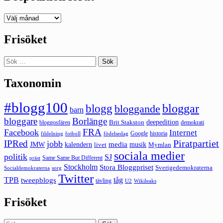
Deepedition
förut
Frisöket
Sök
efter:
Taxonomin
#blogg100
bloggar
blogg
bloggande
barn
bloggare
Borlänge
deepedition
Brit Stakston
bloggosfären
demokrati
FRA
Facebook
Internet
Google
historia
fildelning
fotboll
födelsedag
Piratpartiet
IPRed
jobb
kalendern
media
JMW
livet
musik
Mymlan
sociala medier
politik
SJ
Same Same But Different
präst
Stockholm
Stora Bloggpriset
Sverigedemokraterna
sorg
Socialdemokraterna
Twitter
TPB
tåg
tweepblogs
tävling
U2
Wikileaks
Frisöket
Sök