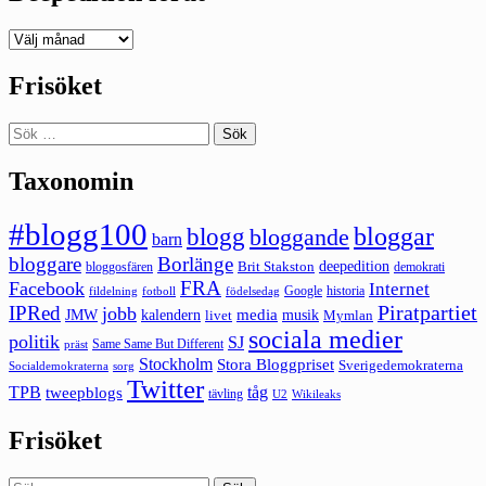
Deepedition
förut
Frisöket
Sök
efter:
Taxonomin
#blogg100
bloggar
blogg
bloggande
barn
bloggare
Borlänge
deepedition
Brit Stakston
bloggosfären
demokrati
FRA
Facebook
Internet
Google
historia
fildelning
fotboll
födelsedag
Piratpartiet
IPRed
jobb
kalendern
media
JMW
livet
musik
Mymlan
sociala medier
politik
SJ
Same Same But Different
präst
Stockholm
Stora Bloggpriset
Sverigedemokraterna
sorg
Socialdemokraterna
Twitter
TPB
tåg
tweepblogs
tävling
U2
Wikileaks
Frisöket
Sök