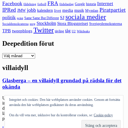
FRA
Facebook
Internet
Google
historia
fildelning
fotboll
födelsedag
Piratpartiet
IPRed
jobb
kalendern
media
JMW
livet
musik
Mymlan
sociala medier
politik
SJ
Same Same But Different
präst
Stockholm
Stora Bloggpriset
Sverigedemokraterna
sorg
Socialdemokraterna
Twitter
TPB
tåg
tweepblogs
tävling
U2
Wikileaks
Deepedition förut
Deepedition
förut
villaidyll
Glasberga – en villaidyll grundad på rädsla för det
okända
Uppdatering: Glasberga känns ibland som personer som helt enkelt
Integritet och cookies: Den här webbplatsen använder cookies. Genom att fortsätta
inte vet vad de pratar om. De har inte mött några personer som de
använda den här webbplatsen godkänner du deras användning.
diskuterar. Typ den vanliga rädslan för det okända. Men när man
läser det här blir man kall. Att föräldrar kan välja att ge sig på barn
Om du vill veta mer, inklusive hur du kontrollerar cookies, se:
Cookie-policy
på det här sättet – barn […]
"Glasberga