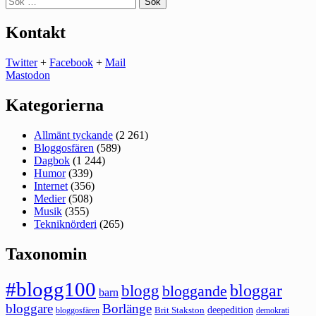
efter:
Kontakt
Twitter
+
Facebook
+
Mail
Mastodon
Kategorierna
Allmänt tyckande
(2 261)
Bloggosfären
(589)
Dagbok
(1 244)
Humor
(339)
Internet
(356)
Medier
(508)
Musik
(355)
Tekniknörderi
(265)
Taxonomin
#blogg100
bloggar
blogg
bloggande
barn
bloggare
Borlänge
deepedition
Brit Stakston
bloggosfären
demokrati