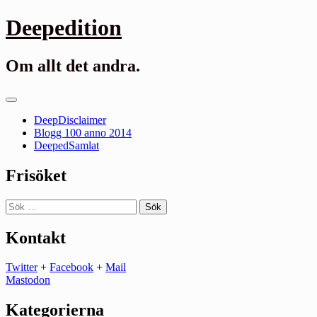
Gå
Deepedition
till
innehåll
Om allt det andra.
Primär
meny
DeepDisclaimer
Blogg 100 anno 2014
DeepedSamlat
Frisöket
Sök
efter:
Kontakt
Twitter
+
Facebook
+
Mail
Mastodon
Kategorierna