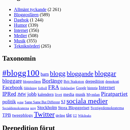
Allmänt tyckande
(2 261)
Bloggosfären
(589)
Dagbok
(1 244)
Humor
(339)
Internet
(356)
Medier
(508)
Musik
(355)
Tekniknörderi
(265)
Taxonomin
#blogg100
bloggar
blogg
bloggande
barn
bloggare
Borlänge
deepedition
Brit Stakston
bloggosfären
demokrati
FRA
Facebook
Internet
Google
historia
fildelning
fotboll
födelsedag
Piratpartiet
IPRed
jobb
kalendern
media
JMW
livet
musik
Mymlan
sociala medier
politik
SJ
Same Same But Different
präst
Stockholm
Stora Bloggpriset
Sverigedemokraterna
sorg
Socialdemokraterna
Twitter
TPB
tåg
tweepblogs
tävling
U2
Wikileaks
Deepedition förut