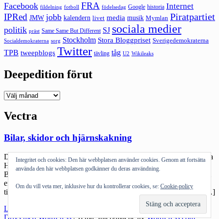
FRA
Facebook
Internet
Google
historia
fildelning
fotboll
födelsedag
Piratpartiet
IPRed
jobb
kalendern
media
JMW
livet
musik
Mymlan
sociala medier
politik
SJ
Same Same But Different
präst
Stockholm
Stora Bloggpriset
Sverigedemokraterna
sorg
Socialdemokraterna
Twitter
TPB
tåg
tweepblogs
tävling
U2
Wikileaks
Deepedition förut
Deepedition
förut
Vectra
Bilar, skidor och hjärnskakning
Dagen började på bilverkstaden. I måndags började Röda Faran aka
Integritet och cookies: Den här webbplatsen använder cookies. Genom att fortsätta
Hangarfartyget (Opel Vectran) att tjuvstanna. Igår ringde jag Carlia
använda den här webbplatsen godkänner du deras användning.
Bil. Det är vår bilfirma sedan många år, och vi gillar dem – förutom
en av farbröderna på verkstaden som sällan är speciellt
Om du vill veta mer, inklusive hur du kontrollerar cookies, se:
Cookie-policy
tillmötesgående. Jag fick dock åka in så de kunde se vad det var […]
"Bilar,
Läs mer
skidor
Drivs med WordPress
|
Tema: Intergalactic av
WordPress.com
.