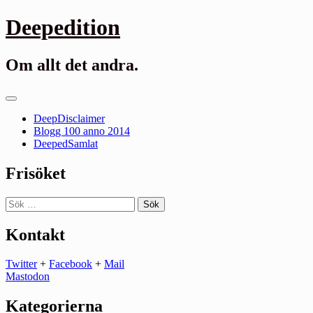
Gå
Deepedition
till
innehåll
Om allt det andra.
Primär
meny
DeepDisclaimer
Blogg 100 anno 2014
DeepedSamlat
Frisöket
Sök
efter:
Kontakt
Twitter
+
Facebook
+
Mail
Mastodon
Kategorierna