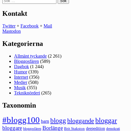
efter:
Kontakt
Twitter
+
Facebook
+
Mail
Mastodon
Kategorierna
Allmänt tyckande
(2 261)
Bloggosfären
(589)
Dagbok
(1 244)
Humor
(339)
Internet
(356)
Medier
(508)
Musik
(355)
Tekniknörderi
(265)
Taxonomin
#blogg100
bloggar
blogg
bloggande
barn
bloggare
Borlänge
deepedition
Brit Stakston
bloggosfären
demokrati