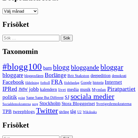
Deepedition
förut
Frisöket
Sök
efter:
Taxonomin
#blogg100
bloggar
blogg
bloggande
barn
bloggare
Borlänge
deepedition
Brit Stakston
bloggosfären
demokrati
FRA
Facebook
Internet
Google
historia
fildelning
fotboll
födelsedag
Piratpartiet
IPRed
jobb
kalendern
media
JMW
livet
musik
Mymlan
sociala medier
politik
SJ
Same Same But Different
präst
Stockholm
Stora Bloggpriset
Sverigedemokraterna
sorg
Socialdemokraterna
Twitter
TPB
tåg
tweepblogs
tävling
U2
Wikileaks
Frisöket
Sök