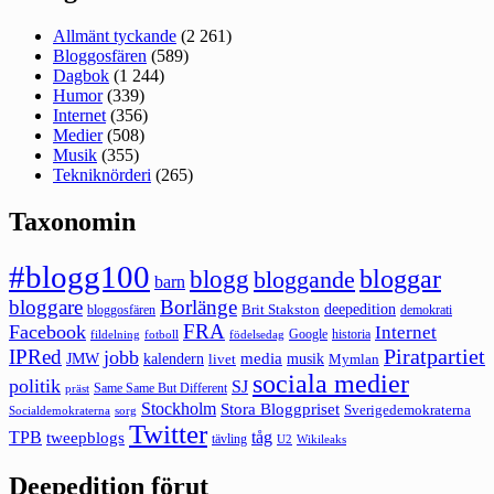
Allmänt tyckande
(2 261)
Bloggosfären
(589)
Dagbok
(1 244)
Humor
(339)
Internet
(356)
Medier
(508)
Musik
(355)
Tekniknörderi
(265)
Taxonomin
#blogg100
bloggar
blogg
bloggande
barn
bloggare
Borlänge
deepedition
Brit Stakston
bloggosfären
demokrati
FRA
Facebook
Internet
Google
historia
fildelning
fotboll
födelsedag
Piratpartiet
IPRed
jobb
kalendern
media
JMW
livet
musik
Mymlan
sociala medier
politik
SJ
Same Same But Different
präst
Stockholm
Stora Bloggpriset
Sverigedemokraterna
sorg
Socialdemokraterna
Twitter
TPB
tåg
tweepblogs
tävling
U2
Wikileaks
Deepedition förut