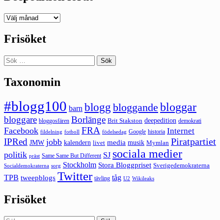
Deepedition
förut
Frisöket
Sök
efter:
Taxonomin
#blogg100
bloggar
blogg
bloggande
barn
bloggare
Borlänge
deepedition
Brit Stakston
bloggosfären
demokrati
FRA
Facebook
Internet
Google
historia
fildelning
fotboll
födelsedag
Piratpartiet
IPRed
jobb
kalendern
media
JMW
livet
musik
Mymlan
sociala medier
politik
SJ
Same Same But Different
präst
Stockholm
Stora Bloggpriset
Sverigedemokraterna
sorg
Socialdemokraterna
Twitter
TPB
tåg
tweepblogs
tävling
U2
Wikileaks
Frisöket
Sök