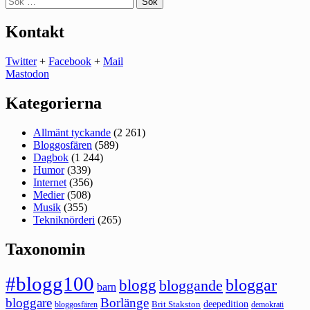
efter:
Kontakt
Twitter
+
Facebook
+
Mail
Mastodon
Kategorierna
Allmänt tyckande
(2 261)
Bloggosfären
(589)
Dagbok
(1 244)
Humor
(339)
Internet
(356)
Medier
(508)
Musik
(355)
Tekniknörderi
(265)
Taxonomin
#blogg100
bloggar
blogg
bloggande
barn
bloggare
Borlänge
deepedition
Brit Stakston
bloggosfären
demokrati