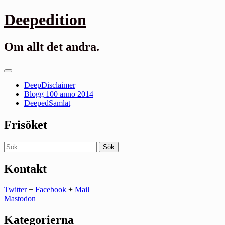
Gå
Deepedition
till
innehåll
Om allt det andra.
Primär
meny
DeepDisclaimer
Blogg 100 anno 2014
DeepedSamlat
Frisöket
Sök
efter:
Kontakt
Twitter
+
Facebook
+
Mail
Mastodon
Kategorierna