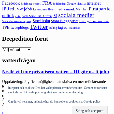
FRA
Facebook
Internet
Google
historia
fildelning
fotboll
födelsedag
Piratpartiet
IPRed
jobb
kalendern
media
JMW
livet
musik
Mymlan
sociala medier
politik
SJ
Same Same But Different
präst
Stockholm
Stora Bloggpriset
Sverigedemokraterna
sorg
Socialdemokraterna
Twitter
TPB
tåg
tweepblogs
tävling
U2
Wikileaks
Deepedition förut
Deepedition
förut
vattenfrågan
Nestlé vill inte privatisera vatten – DI gör uselt jobb
Uppdatering: Jag fick möjligheten att skriva en mer reflekterande
text just om källkoll och farten på SVTs debattsida: Förut pratade vi
Integritet och cookies: Den här webbplatsen använder cookies. Genom att fortsätta
om klickjournalistik, idag pratar vi om viral journalistik. Vad det är
använda den här webbplatsen godkänner du deras användning.
som sprider sig snabbt och brett är mer centralt än antal som klickar.
Analysverktyg som Sharedcount har fått ett högre värde än Google
Om du vill veta mer, inklusive hur du kontrollerar cookies, se:
Cookie-policy
Analytics. […]
"Nestlé
Läs mer