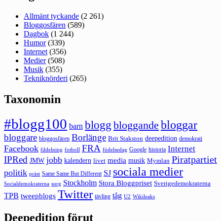
Allmänt tyckande
(2 261)
Bloggosfären
(589)
Dagbok
(1 244)
Humor
(339)
Internet
(356)
Medier
(508)
Musik
(355)
Tekniknörderi
(265)
Taxonomin
#blogg100
bloggar
blogg
bloggande
barn
bloggare
Borlänge
deepedition
Brit Stakston
bloggosfären
demokrati
FRA
Facebook
Internet
Google
historia
fildelning
fotboll
födelsedag
Piratpartiet
IPRed
jobb
kalendern
media
JMW
livet
musik
Mymlan
sociala medier
politik
SJ
Same Same But Different
präst
Stockholm
Stora Bloggpriset
Sverigedemokraterna
sorg
Socialdemokraterna
Twitter
TPB
tåg
tweepblogs
tävling
U2
Wikileaks
Deepedition förut