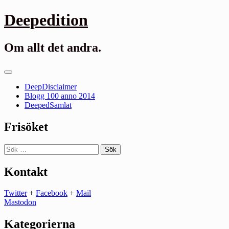
Gå
Deepedition
till
innehåll
Om allt det andra.
Primär
meny
DeepDisclaimer
Blogg 100 anno 2014
DeepedSamlat
Frisöket
Sök
efter:
Kontakt
Twitter
+
Facebook
+
Mail
Mastodon
Kategorierna