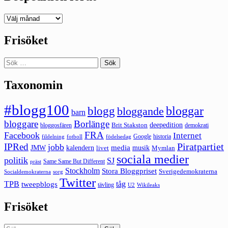
Deepedition
förut
Frisöket
Sök
efter:
Taxonomin
#blogg100
bloggar
blogg
bloggande
barn
bloggare
Borlänge
deepedition
Brit Stakston
bloggosfären
demokrati
FRA
Facebook
Internet
Google
historia
fildelning
fotboll
födelsedag
Piratpartiet
IPRed
jobb
kalendern
media
JMW
livet
musik
Mymlan
sociala medier
politik
SJ
Same Same But Different
präst
Stockholm
Stora Bloggpriset
Sverigedemokraterna
sorg
Socialdemokraterna
Twitter
TPB
tåg
tweepblogs
tävling
U2
Wikileaks
Frisöket
Sök