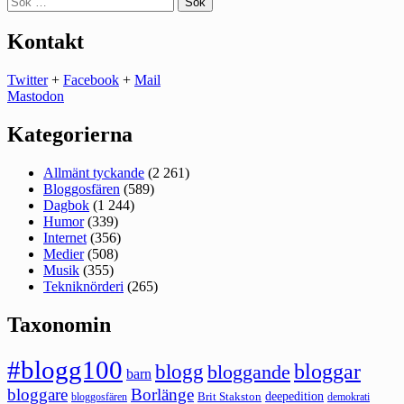
efter:
Kontakt
Twitter
+
Facebook
+
Mail
Mastodon
Kategorierna
Allmänt tyckande
(2 261)
Bloggosfären
(589)
Dagbok
(1 244)
Humor
(339)
Internet
(356)
Medier
(508)
Musik
(355)
Tekniknörderi
(265)
Taxonomin
#blogg100
bloggar
blogg
bloggande
barn
bloggare
Borlänge
deepedition
Brit Stakston
bloggosfären
demokrati