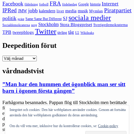
FRA
Facebook
Internet
Google
historia
fildelning
fotboll
födelsedag
Piratpartiet
IPRed
jobb
kalendern
media
JMW
livet
musik
Mymlan
sociala medier
politik
SJ
Same Same But Different
präst
Stockholm
Stora Bloggpriset
Sverigedemokraterna
sorg
Socialdemokraterna
Twitter
TPB
tåg
tweepblogs
tävling
U2
Wikileaks
Deepedition förut
Deepedition
förut
vårdnadstvist
”Man har den hummen det ögonblick man ser sitt
barn i ögonen första gången”
Farhågorna besannades. Pappan flög till Stockholm men berättade
för dem som mötte och försökte få prata med dottern att han dagen
Integritet och cookies: Den här webbplatsen använder cookies. Genom att fortsätta
efter kommer att flyga till sitt hemland. Vilket inte var det som
använda den här webbplatsen godkänner du deras användning.
domaren i USA avsett. Med svensk rättshjälp, svenska
polisanmälningar mm men nu till ett land som har klart svagare
Om du vill veta mer, inklusive hur du kontrollerar cookies, se:
Cookie-policy
ställning för barnets […]