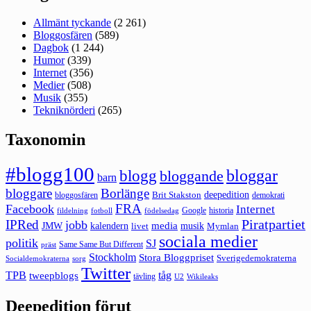
Allmänt tyckande
(2 261)
Bloggosfären
(589)
Dagbok
(1 244)
Humor
(339)
Internet
(356)
Medier
(508)
Musik
(355)
Tekniknörderi
(265)
Taxonomin
#blogg100
bloggar
blogg
bloggande
barn
bloggare
Borlänge
deepedition
Brit Stakston
bloggosfären
demokrati
FRA
Facebook
Internet
Google
historia
fildelning
fotboll
födelsedag
Piratpartiet
IPRed
jobb
kalendern
media
JMW
livet
musik
Mymlan
sociala medier
politik
SJ
Same Same But Different
präst
Stockholm
Stora Bloggpriset
Sverigedemokraterna
sorg
Socialdemokraterna
Twitter
TPB
tåg
tweepblogs
tävling
U2
Wikileaks
Deepedition förut