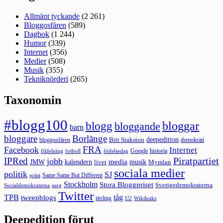
Allmänt tyckande
(2 261)
Bloggosfären
(589)
Dagbok
(1 244)
Humor
(339)
Internet
(356)
Medier
(508)
Musik
(355)
Tekniknörderi
(265)
Taxonomin
#blogg100
bloggar
blogg
bloggande
barn
bloggare
Borlänge
deepedition
Brit Stakston
bloggosfären
demokrati
FRA
Facebook
Internet
Google
historia
fildelning
fotboll
födelsedag
Piratpartiet
IPRed
jobb
kalendern
media
JMW
livet
musik
Mymlan
sociala medier
politik
SJ
Same Same But Different
präst
Stockholm
Stora Bloggpriset
Sverigedemokraterna
sorg
Socialdemokraterna
Twitter
TPB
tåg
tweepblogs
tävling
U2
Wikileaks
Deepedition förut