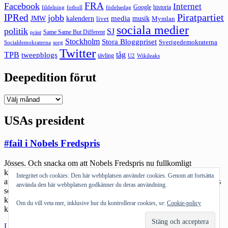
FRA
Facebook
Internet
Google
historia
fildelning
fotboll
födelsedag
Piratpartiet
IPRed
jobb
kalendern
media
JMW
livet
musik
Mymlan
sociala medier
politik
SJ
Same Same But Different
präst
Stockholm
Stora Bloggpriset
Sverigedemokraterna
sorg
Socialdemokraterna
Twitter
TPB
tåg
tweepblogs
tävling
U2
Wikileaks
Deepedition förut
Deepedition
förut
USAs president
#fail i Nobels Fredspris
Jösses. Och snacka om att Nobels Fredspris nu fullkomligt
korrumperat sig och tappat värde. Oavsett vad man gillar Obama –
Integritet och cookies: Den här webbplatsen använder cookies. Genom att fortsätta
att ge fredspriset till USAs sittande president måste helt klart klassas
använda den här webbplatsen godkänner du deras användning.
som totalt sammanbrott av logiken. Den person som sitter med
koderna till världens undergång, en person som måste ta beslut om
Om du vill veta mer, inklusive hur du kontrollerar cookies, se:
Cookie-policy
krig, som måste […]
"#fail
Läs mer