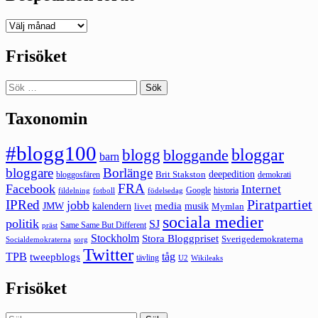
Deepedition
förut
Frisöket
Sök
efter:
Taxonomin
#blogg100
bloggar
blogg
bloggande
barn
bloggare
Borlänge
deepedition
Brit Stakston
bloggosfären
demokrati
FRA
Facebook
Internet
Google
historia
fildelning
fotboll
födelsedag
Piratpartiet
IPRed
jobb
kalendern
media
JMW
livet
musik
Mymlan
sociala medier
politik
SJ
Same Same But Different
präst
Stockholm
Stora Bloggpriset
Sverigedemokraterna
sorg
Socialdemokraterna
Twitter
TPB
tåg
tweepblogs
tävling
U2
Wikileaks
Frisöket
Sök