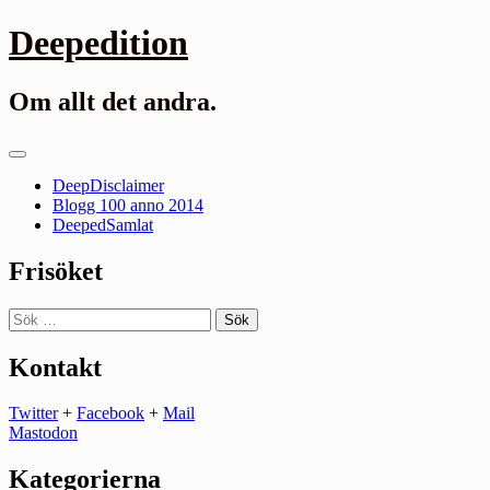
Gå
Deepedition
till
innehåll
Om allt det andra.
Primär
meny
DeepDisclaimer
Blogg 100 anno 2014
DeepedSamlat
Frisöket
Sök
efter:
Kontakt
Twitter
+
Facebook
+
Mail
Mastodon
Kategorierna