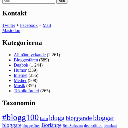
efter:
Kontakt
Twitter
+
Facebook
+
Mail
Mastodon
Kategorierna
Allmänt tyckande
(2 261)
Bloggosfären
(589)
Dagbok
(1 244)
Humor
(339)
Internet
(356)
Medier
(508)
Musik
(355)
Tekniknörderi
(265)
Taxonomin
#blogg100
bloggar
blogg
bloggande
barn
bloggare
Borlänge
deepedition
Brit Stakston
bloggosfären
demokrati