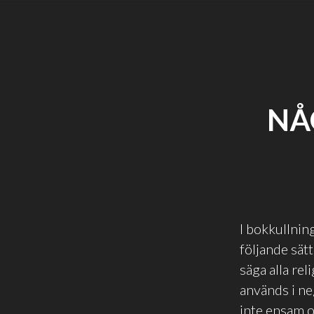
NÅ
I bokkullnin
följande sät
säga alla re
används i neg
inte ensam o