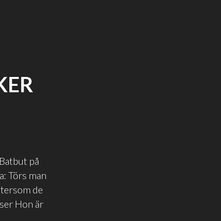
KER
 Batbut på
na: Törs man
eftersom de
lser Hon är