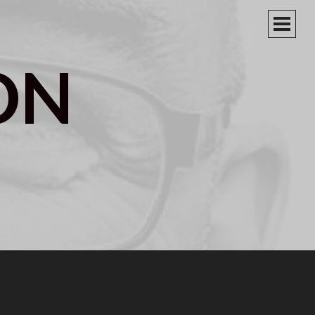
PRIM
MEN
ON