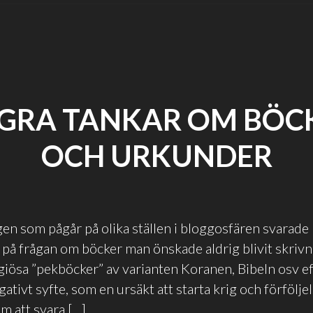
GRA TANKAR OM BÖC
OCH URKUNDER
gen som pågår på olika ställen i bloggosfären svarade
t på frågan om böcker man önskade aldrig blivit skriv
ligiösa ”pekböcker” av varianten Koranen, Bibeln osv 
ativt syfte, som en ursäkt att starta krig och förfölje
m att svara […]